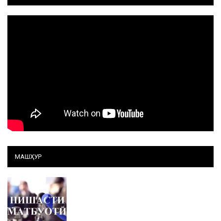
МАШҲУР