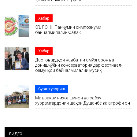
Хабар
ЭЪЛОН!!! Панҷумин симпозиуми
байналмилалии Фалак
Хабар
Дастовардҳои навбатии омӯзгорон ва
донишҷӯёни консерватория дар фестивал-
озмунҳои байналмилалии мусиқӣ
Суратгузориш
Маъракаи ниҳолшинонӣ ва сабзу
хуррамгардонии шаҳри Душанбе ва атрофи он
ВИДЕО