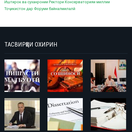
Иштирок ва суханронии Ректори Консерваторияи миллии
Тоҷикистон дар Форуми байналмилалӣ
ТАСВИРҲОИ ОХИРИН