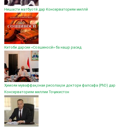
Нишасти матбуотӣ дар Консерваторияи миллӣ
Китоби дарсии «Созшиносӣ» ба нашр расид
Ҳимояи муваффақонаи рисолаҳои доктори фалсафа (PhD) дар
Консерваторияи миллии Тоҷикистон