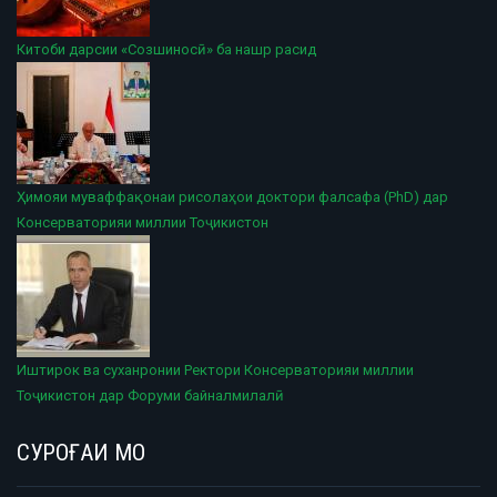
Китоби дарсии «Созшиносӣ» ба нашр расид
Ҳимояи муваффақонаи рисолаҳои доктори фалсафа (PhD) дар
Консерваторияи миллии Тоҷикистон
Иштирок ва суханронии Ректори Консерваторияи миллии
Тоҷикистон дар Форуми байналмилалӣ
СУРОҒАИ МО