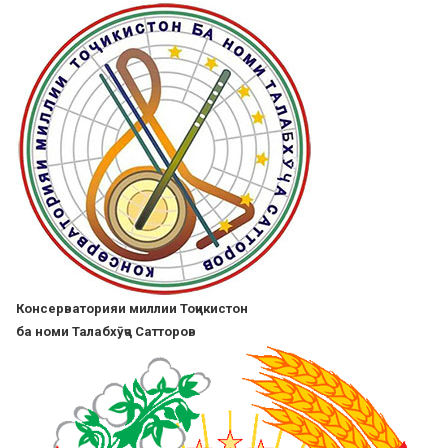
Перейти
к
основному
содержанию
Консерваторияи миллии Тоҷикистон
ба номи Талабхӯҷа Сатторов