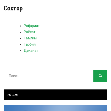
Сохтор
Роҳбарият
Раёсат
Таълим
Тарбия
Деканат
Поиск
ПОИСК
Search
20 СОЛ