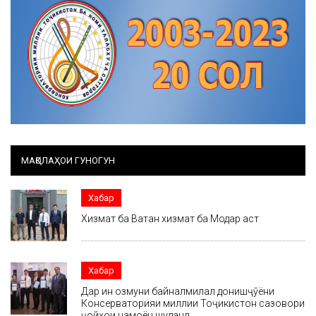
МАҚОЛАҲОИ ГУНОГУН
Хабар
Хизмат ба Ватан хизмат ба Модар аст
Хабар
Дар ин озмуни байналмилалӣ донишҷӯёни
Консерваторияи миллии Тоҷикистон сазовори
ҷойҳои намоён шуданд