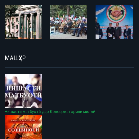
МАШҲУР
Нишасти матбуотӣ дар Консерваторияи миллӣ