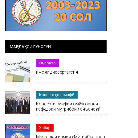
МАҚОЛАҲОИ ГУНОГУН
Эълонҳо
Ҳимояи диссертатсия
Консертҳои синфӣ
Консерти синфии омӯзгорони
кафедраи мутрибони анъанавӣ
Хабар
Маҷаллаи илмии «Мутриб» аз нав