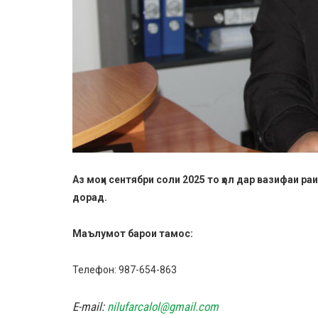
Аз моҳи сентябри соли 2025 то ҳол дар вазифаи 
дорад.
Маълумот барои тамос:
Телефон: 987-654-863
E
-
mail
:
nilufarcalol@gmail.com