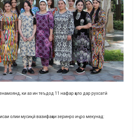
намоянд, ки аз ин теъдод 11 нафар ҳоло дар рухсатӣ
исаи олии мусиқӣ вазифаҳои зеринро иҷро мекунад:
: