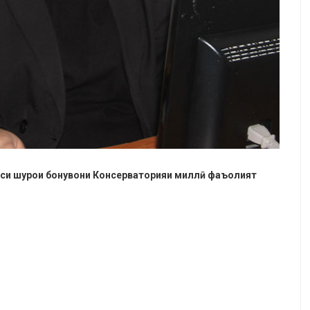
раиси шурои бонувони Консерваторияи миллӣ фаъолият