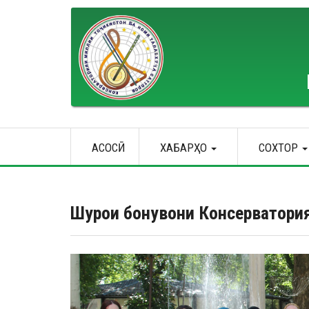
Перейти
к
основному
содержанию
Main
АСОСӢ
ХАБАРҲО
СОХТОР
navigation
Шурои бонувони Консерватори