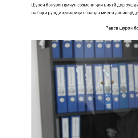
Шурои бонувон ҳамчун созмони ҷамъиятӣ дар рушди 
ва баҳри рушди ҳамкориҳои созанда миёни донишҷӯд
Раиси шурои б