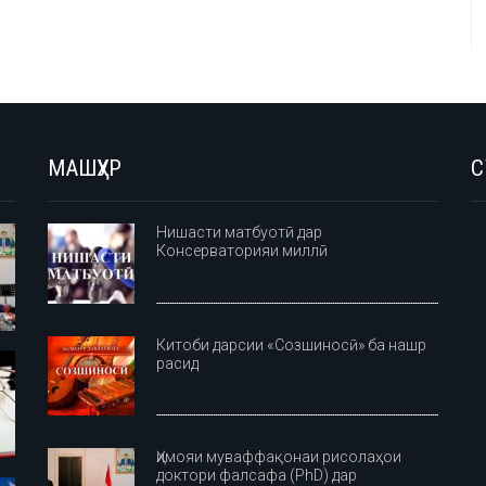
МАШҲУР
С
Нишасти матбуотӣ дар
Консерваторияи миллӣ
Китоби дарсии «Созшиносӣ» ба нашр
расид
Ҳимояи муваффақонаи рисолаҳои
доктори фалсафа (PhD) дар