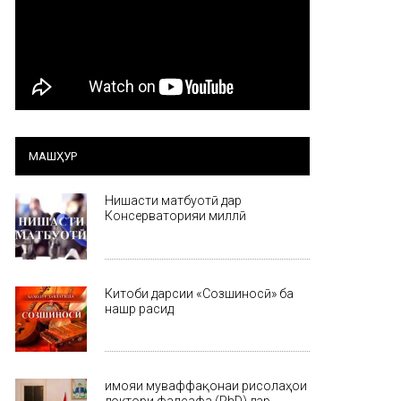
МАШҲУР
Нишасти матбуотӣ дар
Консерваторияи миллӣ
Китоби дарсии «Созшиносӣ» ба
нашр расид
Ҳимояи муваффақонаи рисолаҳои