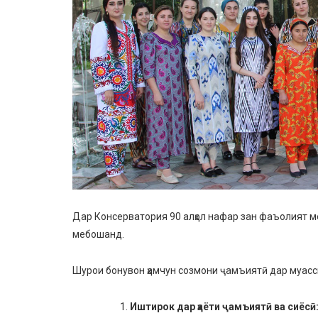
Дар Консерватория 90 алҳол нафар зан фаъолият ме
мебошанд.
Шурои бонувон ҳамчун созмони ҷамъиятӣ дар муасс
Иштирок дар ҳаёти ҷамъиятӣ ва сиёсӣ