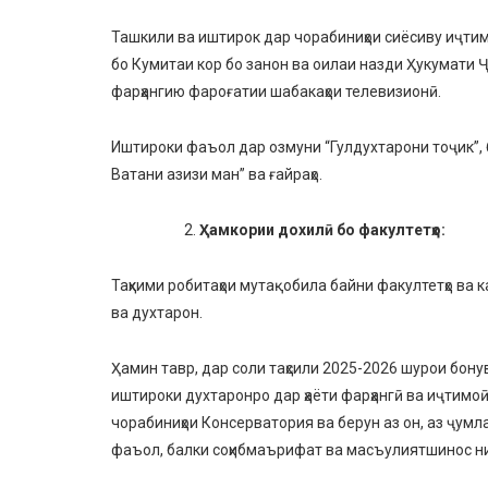
Ташкили ва иштирок дар чорабиниҳои сиёсиву иҷтимо
бо
Кумитаи кор бо занон ва оилаи назди Ҳукумати 
фарҳангию фароғатии шабакаҳои телевизионӣ.
Иштироки фаъол дар озмуни “Гулдухтарони тоҷик”,
Ватани азизи ман” ва ғайраҳо.
Ҳ
амкории дохил
ӣ
бо
факултетҳо:
Таҳкими
робитаҳои мутақобила байни факултетҳо ва 
ва
духтарон.
Ҳамин тавр, дар соли таҳсили 2025-2026 шурои бон
иштироки духтаронро дар ҳаёти фарҳангӣ ва иҷтим
чорабиниҳои Консерватория ва берун аз он, аз ҷумла 
фаъол, балки соҳибмаърифат ва масъулиятшинос н