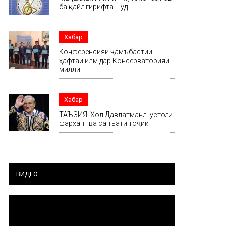
ба қайд гирифта шуд
Хабар
Конференсияи ҷамъбастии
ҳафтаи илм дар Консерваторияи
миллӣ
Хабар
ТАЪЗИЯ: Хол Давлатманд- устоди
фарҳанг ва санъати тоҷик
ВИДЕО