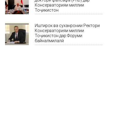
доктори фалсафа (PhD) дар
Консерваторияи миллии
Тоҷикистон
Иштирок ва суханронии Ректори
Консерваторияи миллии
Тоҷикистон дар Форуми
байналмилалӣ