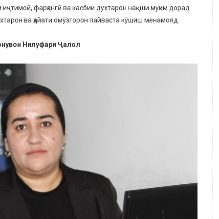
иҷтимоӣ, фарҳангӣ ва касбии духтарон нақши муҳим дорад
ухтарон ва ҳайати омӯзгорон пайваста кӯшиш менамояд.
онувон Нилуфари Ҷалол