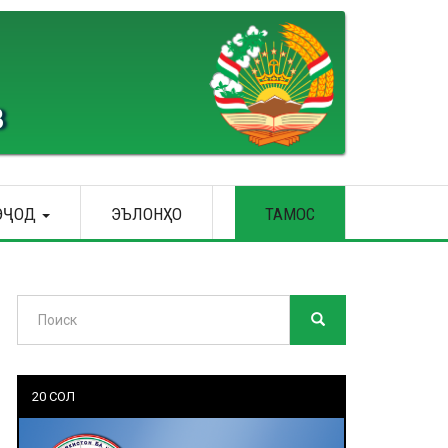
В
ЭҶОД
ЭЪЛОНҲО
ТАМОС
Поиск
ПОИСК
Search
20 СОЛ