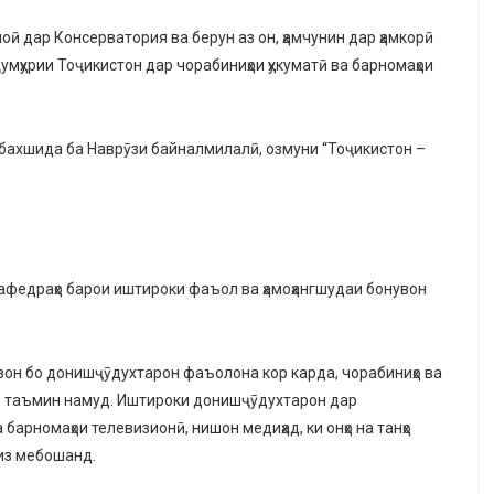
ӣ дар Консерватория ва берун аз он, ҳамчунин дар ҳамкорӣ
Ҷумҳурии Тоҷикистон
дар чорабиниҳои ҳукуматӣ ва барномаҳои
 бахшида ба Наврӯзи байналмилалӣ, озмуни “Тоҷикистон –
кафедраҳо барои иштироки фаъол ва ҳамоҳангшудаи
бонувон
увон бо донишҷӯдухтарон фаъолона кор карда, чорабиниҳо ва
оӣ таъмин намуд. Иштироки донишҷӯдухтарон дар
барномаҳои телевизионӣ, нишон медиҳад, ки онҳо на танҳо
из мебошанд.