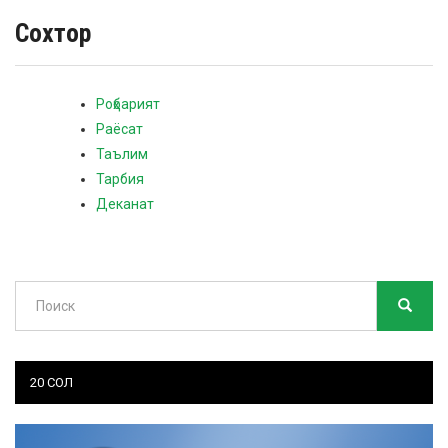
Сохтор
Роҳбарият
Раёсат
Таълим
Тарбия
Деканат
Поиск
ПОИСК
Search
20 СОЛ