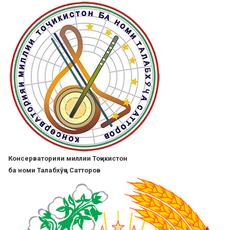
Перейти
к
основному
содержанию
Консерваторияи миллии Тоҷикистон
ба номи Талабхӯҷа Сатторов