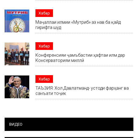
Хабар
Маҷаллаи илмии «Мутриб» аз нав ба қайд
гирифта шуд
Хабар
Конференсияи ҷамъбастии ҳафтаи илм дар
Консерваторияи миллӣ
Хабар
ТАЪЗИЯ: Хол Давлатманд- устоди фарҳанг ва
санъати тоҷик
ВИДЕО