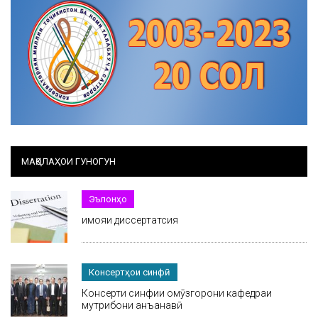
МАҚОЛАҲОИ ГУНОГУН
Эълонҳо
Ҳимояи диссертатсия
Консертҳои синфӣ
Консерти синфии омӯзгорони кафедраи
мутрибони анъанавӣ