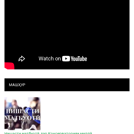
МАШҲУР
Нишасти матбуотӣ дар Консерваторияи миллӣ