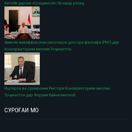
Китоби дарсии «Созшиносӣ» ба нашр расид
Ҳимояи муваффақонаи рисолаҳои доктори фалсафа (PhD) дар
Консерваторияи миллии Тоҷикистон
Иштирок ва суханронии Ректори Консерваторияи миллии
Тоҷикистон дар Форуми байналмилалӣ
СУРОҒАИ МО