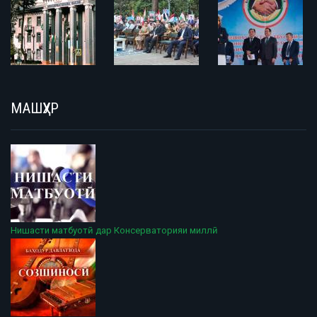
МАШҲУР
Нишасти матбуотӣ дар Консерваторияи миллӣ