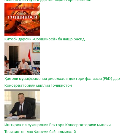
Китоби дарсии «Созшиносӣ» ба нашр расид
Ҳимояи муваффақонаи рисолаҳои доктори фалсафа (PhD) дар
Консерваторияи миллии Тоҷикистон
Иштирок ва суханронии Ректори Консерваторияи миллии
Тоҷикистон дар Форуми байналмилалӣ