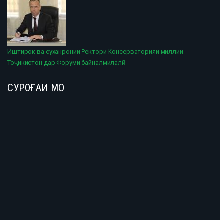
Иштирок ва суханронии Ректори Консерваторияи миллии
Тоҷикистон дар Форуми байналмилалӣ
СУРОҒАИ МО