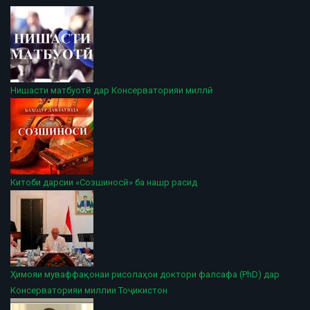
Нишасти матбуотӣ дар Консерваторияи миллӣ
Китоби дарсии «Созшиносӣ» ба нашр расид
Ҳимояи муваффақонаи рисолаҳои доктори фалсафа (PhD) дар
Консерваторияи миллии Тоҷикистон