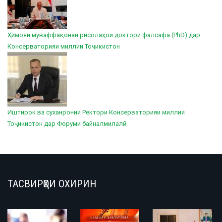
Ҳимояи муваффақонаи рисолаҳои доктори фалсафа (PhD) дар
Консерваторияи миллии Тоҷикистон
Иштирок ва суханронии Ректори Консерваторияи миллии
Тоҷикистон дар Форуми байналмилалӣ
ТАСВИРҲОИ ОХИРИН