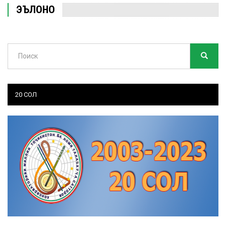
ЭЪЛОНҲО
Поиск
ПОИСК
Search
20 СОЛ