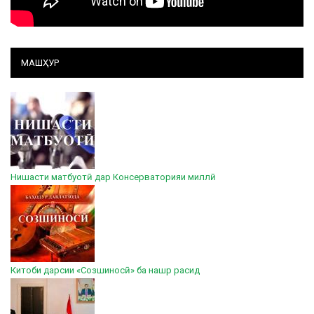
МАШҲУР
Нишасти матбуотӣ дар Консерваторияи миллӣ
Китоби дарсии «Созшиносӣ» ба нашр расид