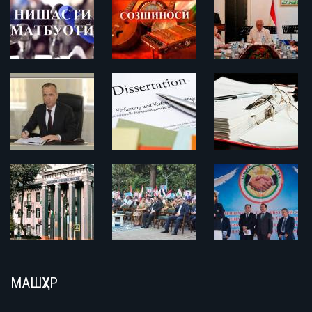
МАШҲУР