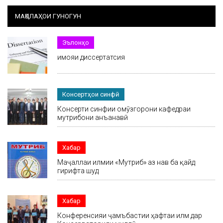
МАҚОЛАҲОИ ГУНОГУН
Эълонҳо
Ҳимояи диссертатсия
Консертҳои синфӣ
Консерти синфии омӯзгорони кафедраи
мутрибони анъанавӣ
Хабар
Маҷаллаи илмии «Мутриб» аз нав ба қайд
гирифта шуд
Хабар
Конференсияи ҷамъбастии ҳафтаи илм дар