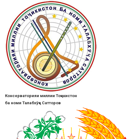
Перейти
к
основному
содержанию
Консерваторияи миллии Тоҷикистон
ба номи Талабхӯҷа Сатторов