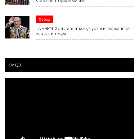
Консерваторияи миллӣ
Хабар
ТАЪЗИЯ: Хол Давлатманд- устоди фарҳанг ва
санъати тоҷик
ВИДЕО