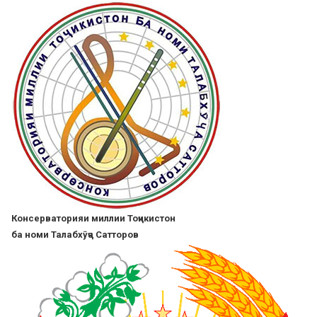
Skip
to
main
content
Консерваторияи миллии Тоҷикистон
ба номи Талабхӯҷа Сатторов