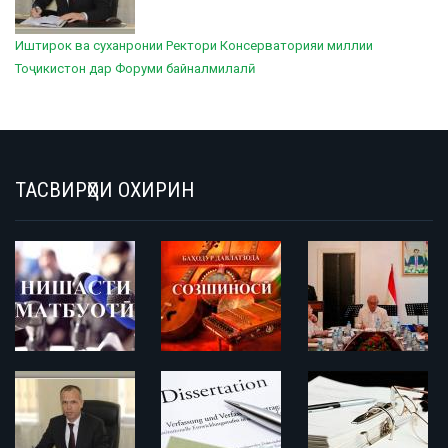
Иштирок ва суханронии Ректори Консерваторияи миллии
Тоҷикистон дар Форуми байналмилалӣ
ТАСВИРҲОИ ОХИРИН