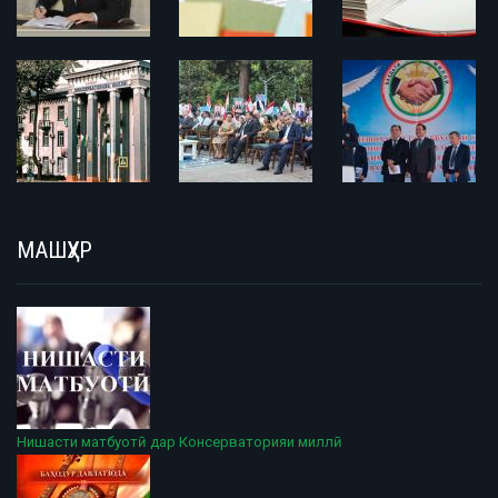
МАШҲУР
Нишасти матбуотӣ дар Консерваторияи миллӣ