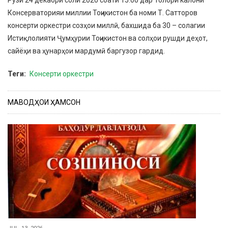
Рузи 24 декабри соли 2020 соати 15:00 дар Толори калони
Консерваторияи миллии Тоҷикистон ба номи Т. Сатторов
консерти оркестри созҳои миллӣ, бахшида ба 30 – солагии
Истиқлолияти Ҷумҳурии Тоҷикистон ва солҳои рушди деҳот,
сайёҳи ва ҳунарҳои мардумӣ баргузор гардид.
Теги
Консерти оркестри
МАВОДҲОИ ҲАМСОН