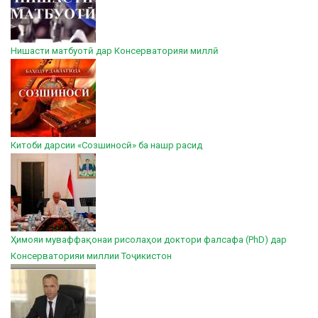
Нишасти матбуотӣ дар Консерваторияи миллӣ
Китоби дарсии «Созшиносӣ» ба нашр расид
Ҳимояи муваффақонаи рисолаҳои доктори фалсафа (PhD) дар
Консерваторияи миллии Тоҷикистон