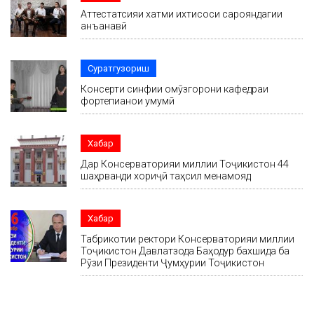
Аттестатсияи хатми ихтисоси сарояндагии
анъанавӣ
Суратгузориш
Консерти синфии омӯзгорони кафедраи
фортепианои умумӣ
Хабар
Дар Консерваторияи миллии Тоҷикистон 44
шаҳрванди хориҷӣ таҳсил менамояд
Хабар
Табрикотии ректори Консерваторияи миллии
Тоҷикистон Давлатзода Баҳодур бахшида ба
Рӯзи Президенти Ҷумҳурии Тоҷикистон