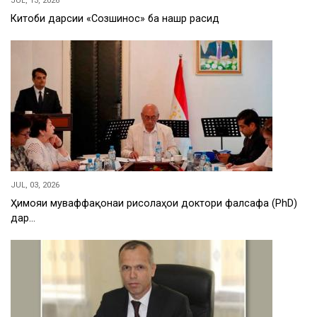
JUL, 13, 2026
Китоби дарсии «Созшиносӣ» ба нашр расид
JUL, 03, 2026
Ҳимояи муваффақонаи рисолаҳои доктори фалсафа (PhD)
дар…