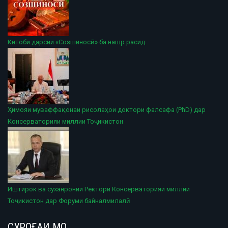
Китоби дарсии «Созшиносӣ» ба нашр расид
Ҳимояи муваффақонаи рисолаҳои доктори фалсафа (PhD) дар
Консерваторияи миллии Тоҷикистон
Иштирок ва суханронии Ректори Консерваторияи миллии
Тоҷикистон дар Форуми байналмилалӣ
СУРОҒАИ МО