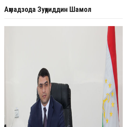
Аҳмадзода Зуҳриддин Шамол