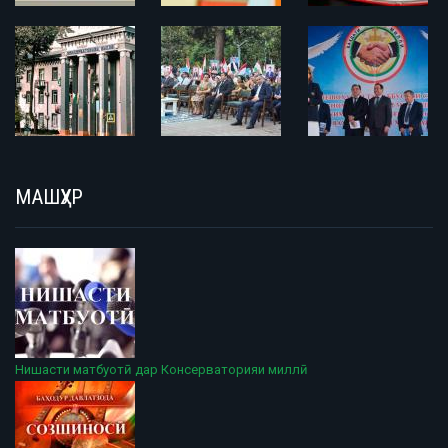
МАШҲУР
Нишасти матбуотӣ дар Консерваторияи миллӣ