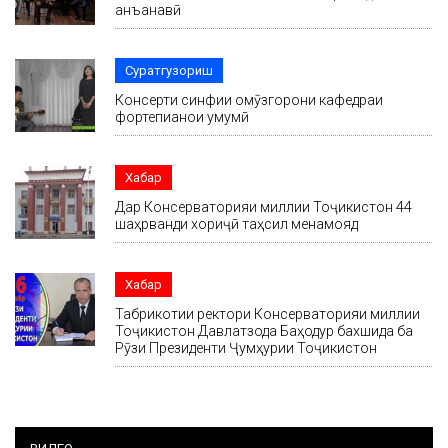
анъанавӣ
Суратгузориш
Консерти синфии омӯзгорони кафедраи
фортепианои умумӣ
Хабар
Дар Консерваторияи миллии Тоҷикистон 44
шаҳрванди хориҷӣ таҳсил менамояд
Хабар
Табрикотии ректори Консерваторияи миллии
Тоҷикистон Давлатзода Баҳодур бахшида ба
Рӯзи Президенти Ҷумҳурии Тоҷикистон