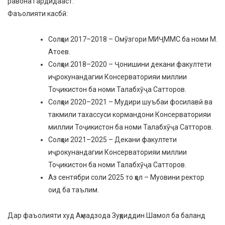
равона гардидааст.
Фаъолияти касбӣ:
Солҳои 2017–2018 – Омӯзгори МИҶММС ба номи М.
Атоев.
Солҳои 2018–2020 – Ҷонишини декани факултети
иҷрокунандагии Консерваторияи миллии
Тоҷикистон ба номи Талабхӯҷа Сатторов.
Солҳои 2020–2021 – Мудири шуъбаи фосилавӣ ва
такмили тахассуси кормандони Консерваторияи
миллии Тоҷикистон ба номи Талабхӯҷа Сатторов.
Солҳои 2021–2025 – Декани факултети
иҷрокунандагии Консерваторияи миллии
Тоҷикистон ба номи Талабхӯҷа Сатторов.
Аз сентябри соли 2025 то ҳол – Муовини ректор
оид ба таълим.
Дар фаъолияти худ Аҳмадзода Зуҳриддин Шамол ба баланд