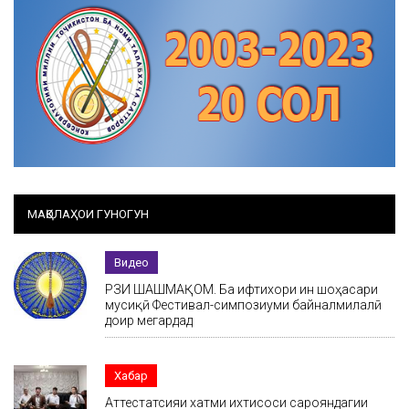
МАҚОЛАҲОИ ГУНОГУН
Видео
РӮЗИ ШАШМАҚОМ. Ба ифтихори ин шоҳасари
мусиқӣ Фестивал-симпозиуми байналмилалӣ
доир мегардад
Хабар
Аттестатсияи хатми ихтисоси сарояндагии