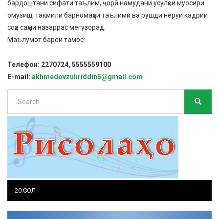
бардоштани сифати таълим, ҷорӣ намудани усулҳои муосири
омӯзиш, такмили барномаҳои таълимӣ ва рушди неруи кадрии
соҳа саҳми назаррас мегузорад.
Маълумот барои тамос:
Телефон: 2270724, 5555559100
E-mail:
akhmedovzuhriddin5@gmail.com
Search
SEARC
Search
20 СОЛ