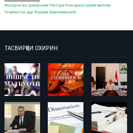
Иштирок ва суханронии Ректори Консерваторияи миллии
Тоҷикистон дар Форуми байналмилалӣ
ТАСВИРҲОИ ОХИРИН