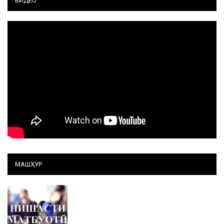
ВИДЕО
МАШҲУР