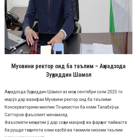
Муовини ректор оид ба таълим – Аҳмадзода
Зуҳриддин Шамол
Аҳмадзода Зуҳриддин Шамол аз моҳи сентябри соли 2025 то
имрӯз дар вазифаи Муовини ректор оид ба таълими
Консерваторияи миллии Тоҷикистон ба номи Талабхӯҷа
Сатторов фаъолият менамояд.
Фаъолияти меҳнатии ӯ дар соҳаи маориф ва фарҳанг пайваста
ба рушди таҳсилоти олии касбӣ ва такмили низоми таълим