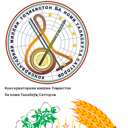
Skip
to
main
content
Консерваторияи миллии Тоҷикистон
ба номи Талабхӯҷа Сатторов