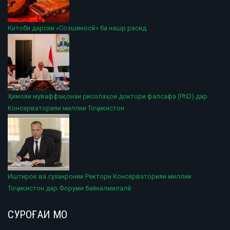
Китоби дарсии «Созшиносӣ» ба нашр расид
Ҳимояи муваффақонаи рисолаҳои доктори фалсафа (PhD) дар
Консерваторияи миллии Тоҷикистон
Иштирок ва суханронии Ректори Консерваторияи миллии
Тоҷикистон дар Форуми байналмилалӣ
СУРОҒАИ МО