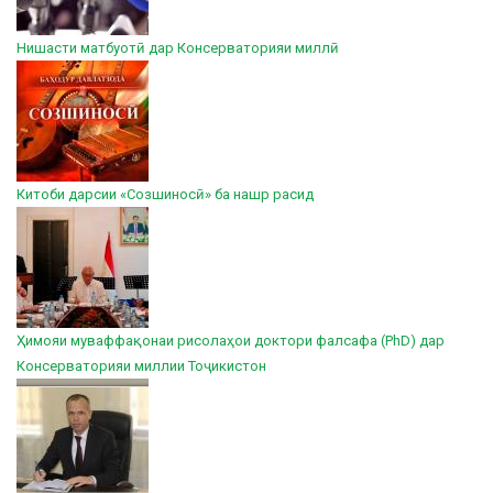
Нишасти матбуотӣ дар Консерваторияи миллӣ
Китоби дарсии «Созшиносӣ» ба нашр расид
Ҳимояи муваффақонаи рисолаҳои доктори фалсафа (PhD) дар
Консерваторияи миллии Тоҷикистон