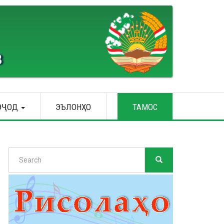
В
ЭҶОД
ЭЪЛОНҲО
ТАМОС
Search
SEARCH
Search