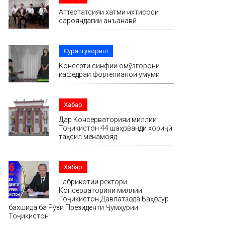
Аттестатсияи хатми ихтисоси
сарояндагии анъанавӣ
Суратгузориш
Консерти синфии омӯзгорони
кафедраи фортепианои умумӣ
Хабар
Дар Консерваторияи миллии
Тоҷикистон 44 шаҳрванди хориҷӣ
таҳсил менамояд
Хабар
Табрикотии ректори
Консерваторияи миллии
Тоҷикистон Давлатзода Баҳодур
бахшида ба Рӯзи Президенти Ҷумҳурии
Тоҷикистон