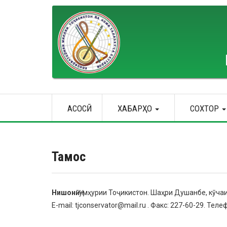
Skip
to
main
content
Main
АСОСӢ
ХАБАРҲО
СОХТОР
navigation
Тамос
Нишонӣ:
Ҷумҳурии Тоҷикистон. Шаҳри Душанбе, кӯча
E-mail: tjconservator@mail.ru . Факс: 227-60-29. Теле