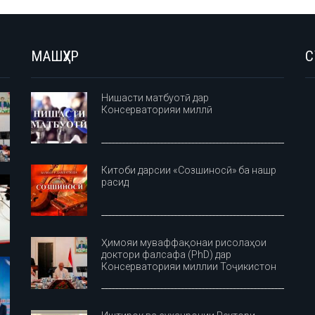
МАШҲУР
С
Нишасти матбуотӣ дар
Консерваторияи миллӣ
Китоби дарсии «Созшиносӣ» ба нашр
расид
Ҳимояи муваффақонаи рисолаҳои
доктори фалсафа (PhD) дар
Консерваторияи миллии Тоҷикистон