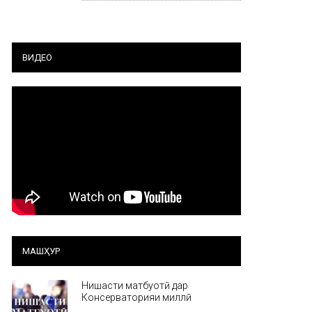
ВИДЕО
МАШҲУР
Нишасти матбуотӣ дар
Консерваторияи миллӣ