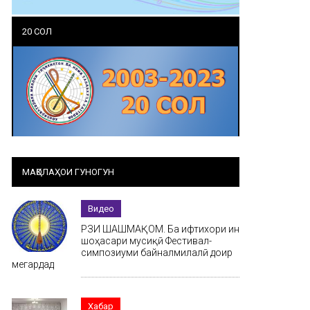
20 СОЛ
МАҚОЛАҲОИ ГУНОГУН
Видео
РӮЗИ ШАШМАҚОМ. Ба ифтихори ин
шоҳасари мусиқӣ Фестивал-
симпозиуми байналмилалӣ доир
мегардад
Хабар