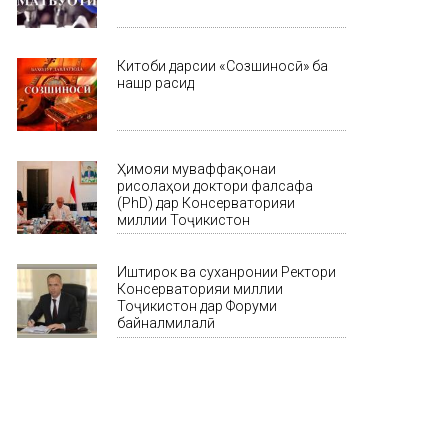
Китоби дарсии «Созшиносӣ» ба
нашр расид
Ҳимояи муваффақонаи
рисолаҳои доктори фалсафа
(PhD) дар Консерваторияи
миллии Тоҷикистон
Иштирок ва суханронии Ректори
Консерваторияи миллии
Тоҷикистон дар Форуми
байналмилалӣ