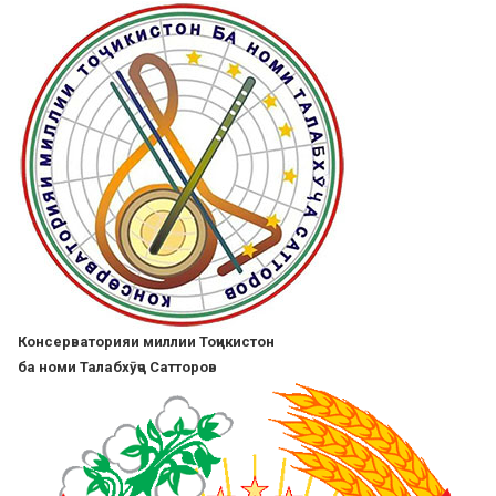
Skip
to
main
content
Консерваторияи миллии Тоҷикистон
ба номи Талабхӯҷа Сатторов