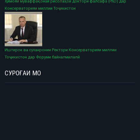
Ҳимояи муваффақонаи рисолаҳои доктори фалсафа (PhD) дар
Консерваторияи миллии Тоҷикистон
Иштирок ва суханронии Ректори Консерваторияи миллии
Тоҷикистон дар Форуми байналмилалӣ
СУРОҒАИ МО