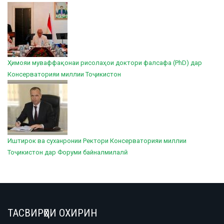
Ҳимояи муваффақонаи рисолаҳои доктори фалсафа (PhD) дар
Консерваторияи миллии Тоҷикистон
Иштирок ва суханронии Ректори Консерваторияи миллии
Тоҷикистон дар Форуми байналмилалӣ
ТАСВИРҲОИ ОХИРИН