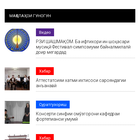
МАҚОЛАҲОИ ГУНОГУН
Видео
РӮЗИ ШАШМАҚОМ. Ба ифтихори ин шоҳасари
мусиқӣ Фестивал-симпозиуми байналмилалӣ
доир мегардад
Хабар
Аттестатсияи хатми ихтисоси сарояндагии
анъанавӣ
Суратгузориш
Консерти синфии омӯзгорони кафедраи
фортепианои умумӣ
Хабар