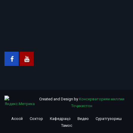
Created and Design by
Консерваторияи миллии
Тоҷикистон
Асосӣ
Сохтор
Кафедраҳо
Видео
Суратгузориш
Footer
Тамос