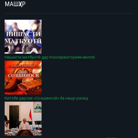
МАШҲУР
Нишасти матбуотӣ дар Консерваторияи миллӣ
Китоби дарсии «Созшиносӣ» ба нашр расид