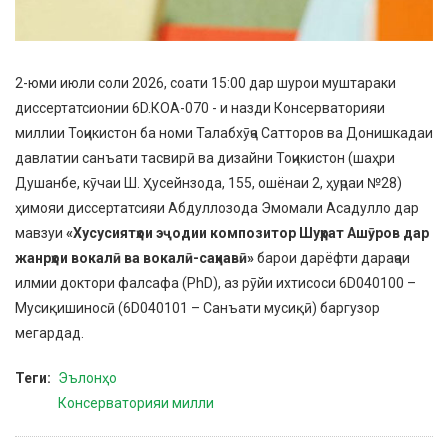
2-юми июли соли 2026, соати 15:00 дар шурои муштараки
диссертатсионии 6D.КОА-070 - и назди Консерваторияи
миллии Тоҷикистон ба номи Талабхӯҷа Сатторов ва Донишкадаи
давлатии санъати тасвирӣ ва дизайни Тоҷикистон (шаҳри
Душанбе, кӯчаи Ш. Ҳусейнзода, 155, ошёнаи 2, ҳуҷраи №28)
ҳимояи диссертатсияи Абдуллозода Эмомали Асадулло дар
мавзуи
«Хусусиятҳои эҷодии композитор Шуҳрат Ашӯров дар
жанрҳои вокалӣ ва вокалӣ-саҳнавӣ»
барои дарёфти дараҷаи
илмии доктори фалсафа (PhD), аз рӯйи ихтисоси 6D040100 –
Мусиқишиносӣ (6D040101 – Санъати мусиқӣ) баргузор
мегардад.
Теги
Эълонҳо
Консерваторияи милли