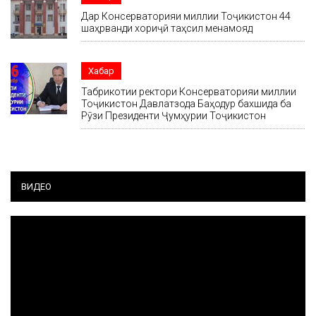
Дар Консерваторияи миллии Тоҷикистон 44
шаҳрванди хориҷӣ таҳсил менамояд
Хабар
Табрикотии ректори Консерваторияи миллии
Тоҷикистон Давлатзода Баҳодур бахшида ба
Рӯзи Президенти Ҷумҳурии Тоҷикистон
ВИДЕО