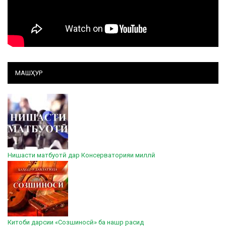
МАШҲУР
Нишасти матбуотӣ дар Консерваторияи миллӣ
Китоби дарсии «Созшиносӣ» ба нашр расид