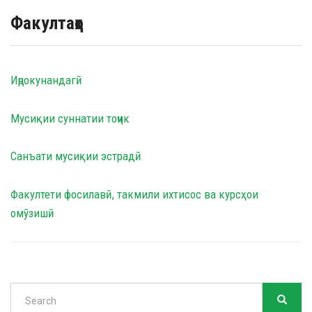
Факултаҳо
Иҷрокунандагӣ
Мусиқии суннатии тоҷик
Cанъати мусиқии эстрадӣ
Факултети фосилавӣ, такмили ихтисос ва курсҳои
омӯзишӣ
Search
SEARC
Search