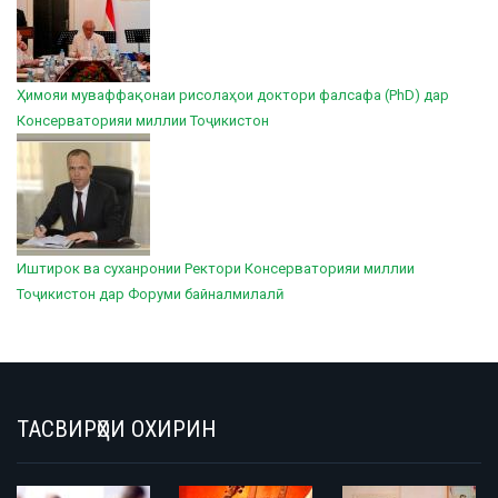
Ҳимояи муваффақонаи рисолаҳои доктори фалсафа (PhD) дар
Консерваторияи миллии Тоҷикистон
Иштирок ва суханронии Ректори Консерваторияи миллии
Тоҷикистон дар Форуми байналмилалӣ
ТАСВИРҲОИ ОХИРИН