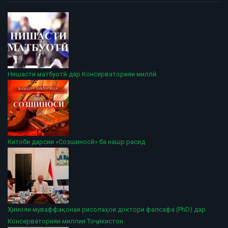
Нишасти матбуотӣ дар Консерваторияи миллӣ
Китоби дарсии «Созшиносӣ» ба нашр расид
Ҳимояи муваффақонаи рисолаҳои доктори фалсафа (PhD) дар
Консерваторияи миллии Тоҷикистон