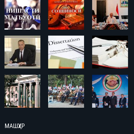
МАШҲУР