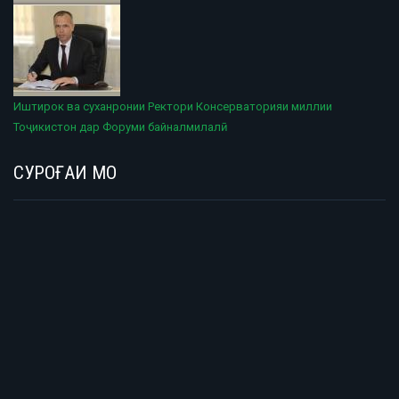
Иштирок ва суханронии Ректори Консерваторияи миллии
Тоҷикистон дар Форуми байналмилалӣ
СУРОҒАИ МО