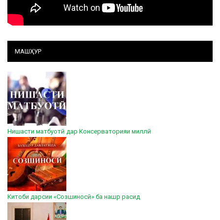
МАШҲУР
Нишасти матбуотӣ дар Консерваторияи миллӣ
Китоби дарсии «Созшиносӣ» ба нашр расид