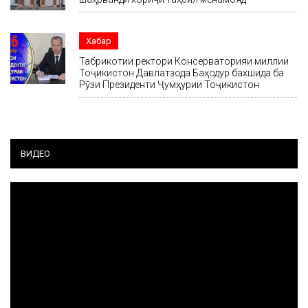
Хабар
Табрикотии ректори Консерваторияи миллии
Тоҷикистон Давлатзода Баҳодур бахшида ба
Рӯзи Президенти Ҷумҳурии Тоҷикистон
ВИДЕО