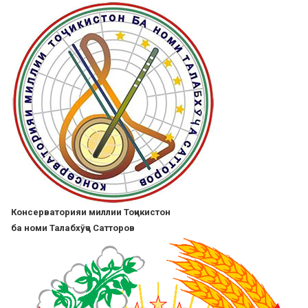
Skip
to
main
content
Консерваторияи миллии Тоҷикистон
ба номи Талабхӯҷа Сатторов