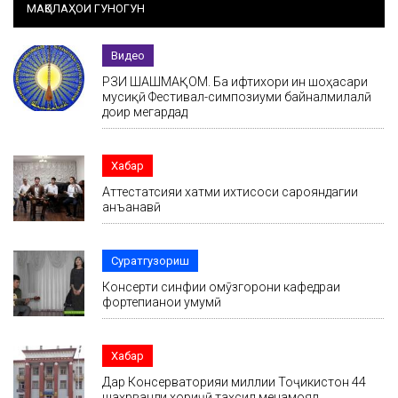
МАҚОЛАҲОИ ГУНОГУН
Видео
РӮЗИ ШАШМАҚОМ. Ба ифтихори ин шоҳасари
мусиқӣ Фестивал-симпозиуми байналмилалӣ
доир мегардад
Хабар
Аттестатсияи хатми ихтисоси сарояндагии
анъанавӣ
Суратгузориш
Консерти синфии омӯзгорони кафедраи
фортепианои умумӣ
Хабар
Дар Консерваторияи миллии Тоҷикистон 44
шаҳрванди хориҷӣ таҳсил менамояд