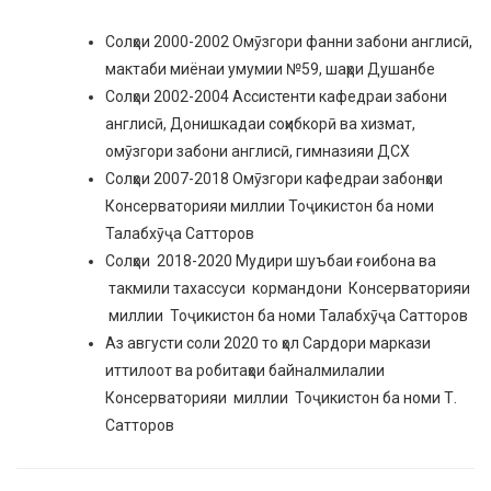
Солҳои 2000-2002 Омӯзгори фанни забони англисӣ,
мактаби миёнаи умумии №59, шаҳри Душанбе
Солҳои 2002-2004 Ассистенти кафедраи забони
англисӣ, Донишкадаи соҳибкорӣ ва хизмат,
омӯзгори забони англисӣ, гимназияи ДСХ
Солҳои 2007-2018 Омӯзгори кафедраи забонҳои
Консерваторияи миллии Тоҷикистон ба номи
Талабхӯҷа Сатторов
Солҳои 2018-2020 Мудири шуъбаи ғоибона ва
такмили тахассуси кормандони Консерваторияи
миллии Тоҷикистон ба номи Талабхӯҷа Сатторов
Аз августи соли 2020 то ҳол Сардори маркази
иттилоот ва робитаҳои байналмилалии
Консерваторияи миллии Тоҷикистон ба номи Т.
Сатторов