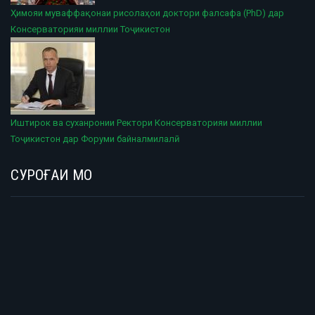
Ҳимояи муваффақонаи рисолаҳои доктори фалсафа (PhD) дар
Консерваторияи миллии Тоҷикистон
Иштирок ва суханронии Ректори Консерваторияи миллии
Тоҷикистон дар Форуми байналмилалӣ
СУРОҒАИ МО