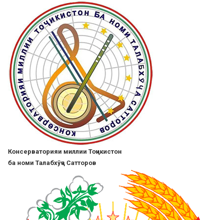
Skip
to
main
content
Консерваторияи миллии Тоҷикистон
ба номи Талабхӯҷа Сатторов