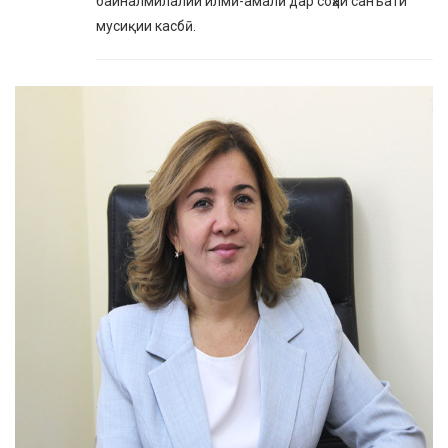
байналмилалии илмӣ-амалӣ дар соҳаи санъати
мусиқии касбӣ.