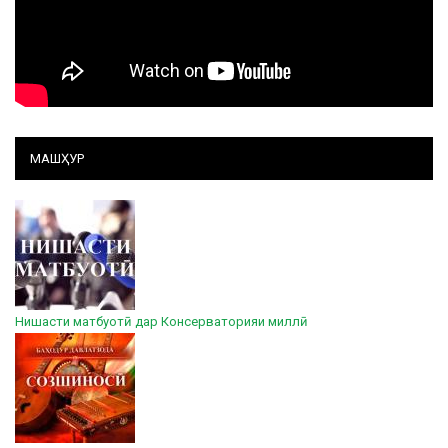
МАШҲУР
Нишасти матбуотӣ дар Консерваторияи миллӣ