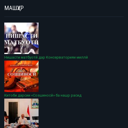
МАШҲУР
Нишасти матбуотӣ дар Консерваторияи миллӣ
Китоби дарсии «Созшиносӣ» ба нашр расид