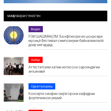
МАҚОЛАҲОИ ГУНОГУН
Видео
РӮЗИ ШАШМАҚОМ. Ба ифтихори ин шоҳасари
мусиқӣ Фестивал-симпозиуми байналмилалӣ
доир мегардад
Хабар
Аттестатсияи хатми ихтисоси сарояндагии
анъанавӣ
Суратгузориш
Консерти синфии омӯзгорони кафедраи
фортепианои умумӣ