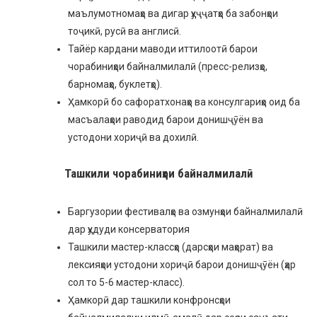
маълумотномаҳо ва дигар ҳуҷҷатҳо ба забонҳои
тоҷикӣ, русӣ ва англисӣ.
Тайёр кардани маводи иттилоотӣ барои
чорабиниҳои байналмилалӣ (пресс-релизҳо,
барномаҳо, буклетҳо).
Ҳамкорӣ бо сафоратхонаҳо ва консулгариҳо оид ба
масъалаҳои раводид барои донишҷӯён ва
устодони хориҷӣ ва дохилӣ.
Ташкили чорабиниҳои байналмилалӣ
Баргузории фестивалҳо ва озмунҳои байналмилалӣ
дар ҳудуди консерватория
Ташкили мастер-классҳо (дарсҳои маҳорат) ва
лексияҳои устодони хориҷӣ барои донишҷӯён (ҳар
сол то 5-6 мастер-класс).
Ҳамкорӣ дар ташкили конфронсҳои