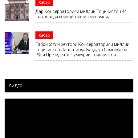
Хабар
Дар Консерваторияи миллии Тоҷикистон 44
шаҳрванди хориҷӣ таҳсил менамояд
Хабар
Табрикотии ректори Консерваторияи миллии
Тоҷикистон Давлатзода Баҳодур бахшида ба
Рӯзи Президенти Ҷумҳурии Тоҷикистон
ВИДЕО