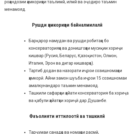
роҳандозии ҳамкориҳои таълимӣ, илмӣ ва эҷодиро таъмин
менамояд.
Рушди ҳамкориҳои байналмилалӣ
Барқарор намудан ва рушди робитаҳо бо
консерваторияҳо ва донишгоҳҳои мусиқии хориҷи
кишвар (Русия, Беларус, Қазоқистон, Олмон,
Италия, Эрон ва дигар кишварҳо).
Тартиб додан ва назорати иҷрои созишномаҳои
ҳамкорӣ. Айни замон шуъба иҷрои 15 созишномаи
амалкунандаро таъмин менамояд.
Ташкили сафарҳои ҳайати консерватория ба хориҷа
ва қабули ҳайатҳои хориҷӣ дар Душанбе.
Фаъолияти иттилоотӣ ва ташкилӣ
Тарҷумаи санадҳо ва номаҳои расмӣ,