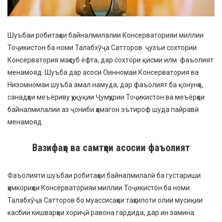
Шуъбаи робитаҳои байналмилалии Консерваторияи миллии
Тоҷикистон ба номи Талабхӯҷа Сатторов ҷузъи сохтории
Консерватория маҳсуб ёфта, дар сохтори қисми илм фаъолият
менамояд. Шуъба дар асоси Оинномаи Консерватория ва
Низомномаи шуъба амал намуда, дар фаъолият ба қонунҳо,
санадҳои меъёриву ҳуқуқии Ҷумҳурии Тоҷикистон ва меъёрҳои
байналмилалии аз ҷониби ҳамагон эътироф шуда пайравӣ
менамояд.
Вазифаҳо ва самтҳои асосии фаъолият
Фаъолияти шуъбаи робитаҳои байналмилалӣ ба густариши
ҳамкориҳои Консерваторияи миллии Тоҷикистон ба номи
Талабхӯҷа Сатторов бо муассисаҳои таҳсилоти олии мусиқии
касбии кишварҳои хориҷӣ равона гардида, дар ин замина