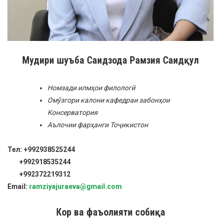
Мудири шуъба Саидзода Рамзия Саидқул
Номзади илмҳои филологӣ
Омӯзгори калони кафедраи забонҳои
Консерватория
Аълочии фарҳанги Тоҷикистон
Тел: +992938525244
+992918535244
+992372219312
Email:
ramziyajuraeva@gmail.com
Кор ва фаъолияти собиқа