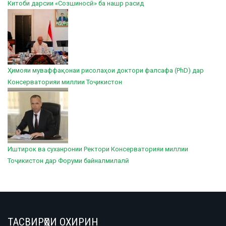
Китоби дарсии «Созшиносӣ» ба нашр расид
Ҳимояи муваффақонаи рисолаҳои доктори фалсафа (PhD) дар
Консерваторияи миллии Тоҷикистон
Иштирок ва суханронии Ректори Консерваторияи миллии
Тоҷикистон дар Форуми байналмилалӣ
ТАСВИРҲОИ ОХИРИН