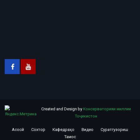
Created and Design by
Консерваторияи миллии
Тоҷикистон
Асосӣ
Сохтор
Кафедраҳо
Видео
Суратгузориш
Footer
Тамос