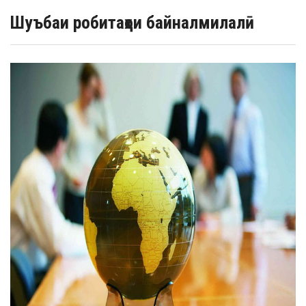
Шуъбаи робитаҳои байналмилалӣ