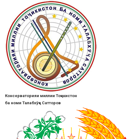
Skip
to
main
content
Консерваторияи миллии Тоҷикистон
ба номи Талабхӯҷа Сатторов