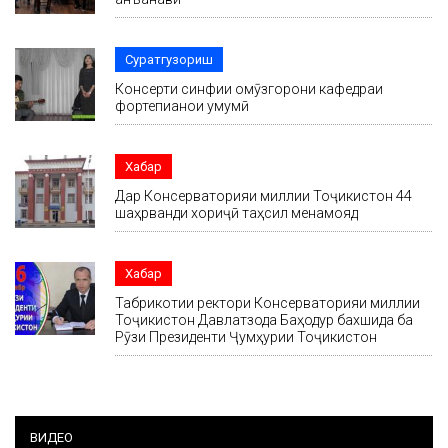
Суратгузориш
Консерти синфии омӯзгорони кафедраи
фортепианои умумӣ
Хабар
Дар Консерваторияи миллии Тоҷикистон 44
шаҳрванди хориҷӣ таҳсил менамояд
Хабар
Табрикотии ректори Консерваторияи миллии
Тоҷикистон Давлатзода Баҳодур бахшида ба
Рӯзи Президенти Ҷумҳурии Тоҷикистон
ВИДЕО