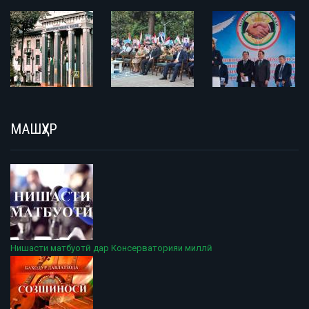
МАШҲУР
Нишасти матбуотӣ дар Консерваторияи миллӣ