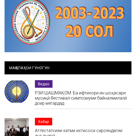
МАҚОЛАҲОИ ГУНОГУН
Видео
РӮЗИ ШАШМАҚОМ. Ба ифтихори ин шоҳасари
мусиқӣ Фестивал-симпозиуми байналмилалӣ
доир мегардад
Хабар
Аттестатсияи хатми ихтисоси сарояндагии
анъанавӣ