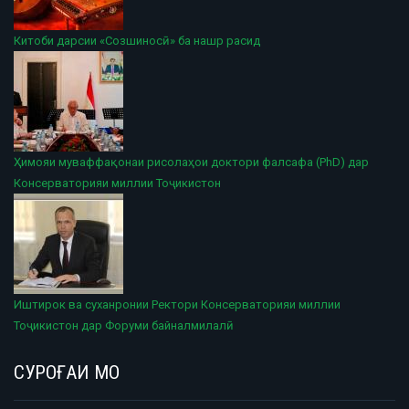
Китоби дарсии «Созшиносӣ» ба нашр расид
Ҳимояи муваффақонаи рисолаҳои доктори фалсафа (PhD) дар
Консерваторияи миллии Тоҷикистон
Иштирок ва суханронии Ректори Консерваторияи миллии
Тоҷикистон дар Форуми байналмилалӣ
СУРОҒАИ МО