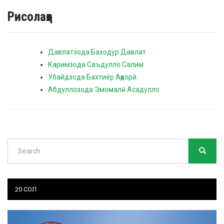
Рисолаҳо
Давлатзода Баходур Давлат
Каримзода Саъдулло Салим
Убайдзода Бахтиёр Аҳрорӣ
Абдуллозода Эмомалӣ Асадулло
Search
SEARC
Search
20 СОЛ