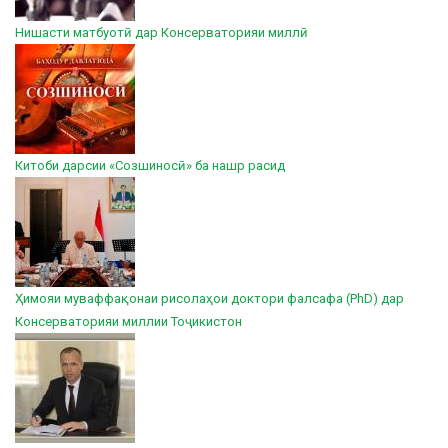
Нишасти матбуотӣ дар Консерваторияи миллӣ
Китоби дарсии «Созшиносӣ» ба нашр расид
Ҳимояи муваффақонаи рисолаҳои доктори фалсафа (PhD) дар
Консерваторияи миллии Тоҷикистон