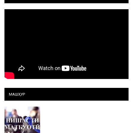
МАШҲУР