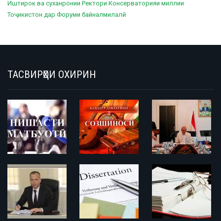
Иштирок ва суханронии Ректори Консерваторияи миллии
Тоҷикистон дар Форуми байналмилалӣ
ТАСВИРҲОИ ОХИРИН