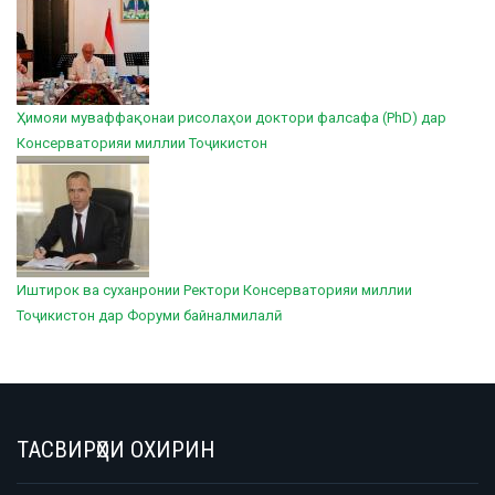
Ҳимояи муваффақонаи рисолаҳои доктори фалсафа (PhD) дар
Консерваторияи миллии Тоҷикистон
Иштирок ва суханронии Ректори Консерваторияи миллии
Тоҷикистон дар Форуми байналмилалӣ
ТАСВИРҲОИ ОХИРИН