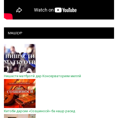
МАШҲУР
Нишасти матбуотӣ дар Консерваторияи миллӣ
Китоби дарсии «Созшиносӣ» ба нашр расид