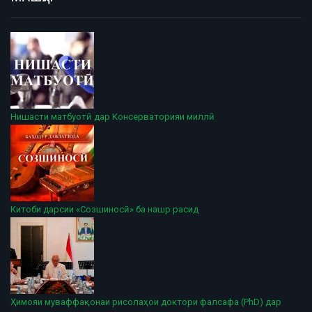
Нишасти матбуотӣ дар Консерваторияи миллӣ
Китоби дарсии «Созшиносӣ» ба нашр расид
Ҳимояи муваффақонаи рисолаҳои доктори фалсафа (PhD) дар