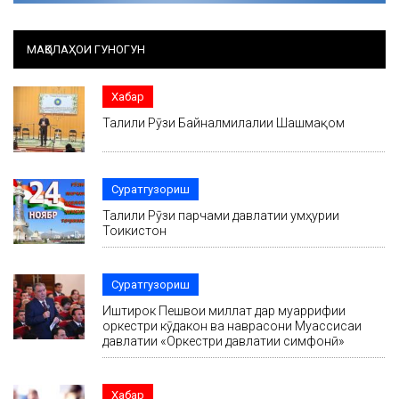
МАҚОЛАҲОИ ГУНОГУН
Хабар
Таҷлили Рӯзи Байналмилалии Шашмақом
Суратгузориш
Таҷлили Рӯзи парчами давлатии ҷумҳурии
Тоҷикистон
Суратгузориш
Иштирок Пешвои миллат дар муаррифии
оркестри кӯдакон ва наврасони Муассисаи
давлатии «Оркестри давлатии симфонӣ»
Хабар