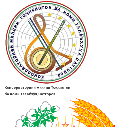
Skip
to
main
content
Консерваторияи миллии Тоҷикистон
ба номи Талабхӯҷа Сатторов