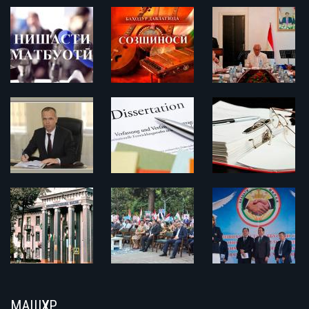
МАШҲУР