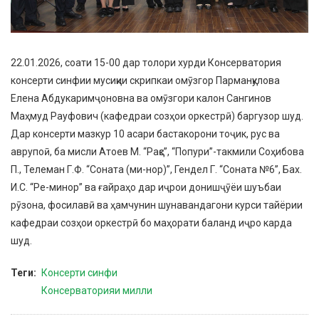
22.01.2026, соати 15-00 дар толори хурди Консерватория
консерти синфии мусиқии скрипкаи омӯзгор Парманқулова
Елена Абдукаримҷоновна ва омӯзгори калон Сангинов
Маҳмуд Рауфович (кафедраи созҳои оркестрӣ) баргузор шуд.
Дар консерти мазкур 10 асари бастакорони тоҷик, рус ва
аврупоӣ, ба мисли Атоев М. “Рақс”, “Попури”-такмили Соҳибова
П., Телеман Г.Ф. “Соната (ми-нор)”, Гендел Г. “Соната №6”, Бах.
И.С. “Ре-минор” ва ғайраҳо дар иҷрои донишҷӯёи шуъбаи
рӯзона, фосилавӣ ва ҳамчунин шунавандагони курси тайёрии
кафедраи созҳои оркестрӣ бо маҳорати баланд иҷро карда
шуд.
Теги
Консерти синфи
Консерваторияи милли