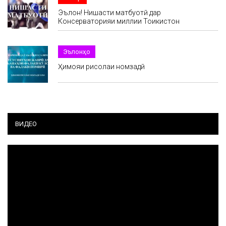
Эълон! Нишасти матбуотӣ дар
Консерваторияи миллии Тоҷикистон
Эълонҳо
Ҳимояи рисолаи номзадӣ
ВИДЕО