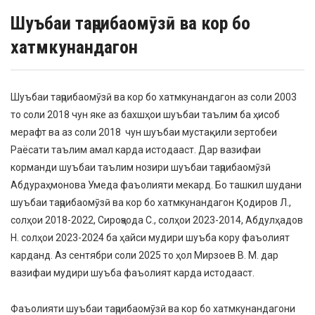
Шуъбаи таҷрибаомӯзӣ ва кор бо
хатмкунандагон
Шуъбаи таҷрибаомӯзӣ ва кор бо хатмкунандагон аз соли 2003
то соли 2018 чун яке аз бахшҳои шуъбаи таълим ба ҳисоб
мерафт ва аз соли 2018 чун шуъбаи мустақили зертобеи
Раёсати таълим амал карда истодааст. Дар вазифаи
корманди шуъбаи таълим нозири шуъбаи таҷрибаомӯзӣ
Абдураҳмонова Умеда фаъолияти мекард. Бо ташкил шудани
шуъбаи таҷрибаомӯзӣ ва кор бо хатмкунандагон Қодиров Л.,
солҳои 2018-2022, Сироҷзода С., солҳои 2023-2014, Абдулҳадов
Н. солҳои 2023-2024 ба ҳайси мудири шуъба кору фаъолият
карданд. Аз сентябри соли 2025 то ҳол Мирзоев В. М. дар
вазифаи мудири шуъба фаъолият карда истодааст.
Фаъолияти шуъбаи таҷрибаомӯзӣ ва кор бо хатмкунандагони