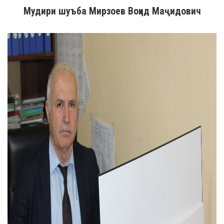
Мудири шуъба Мирзоев Воҳид Маҷидович