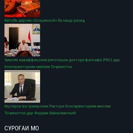
Китоби дарсии «Созшиносӣ» ба нашр расид
Ҳимояи муваффақонаи рисолаҳои доктори фалсафа (PhD) дар
Консерваторияи миллии Тоҷикистон
Иштирок ва суханронии Ректори Консерваторияи миллии
Тоҷикистон дар Форуми байналмилалӣ
СУРОҒАИ МО