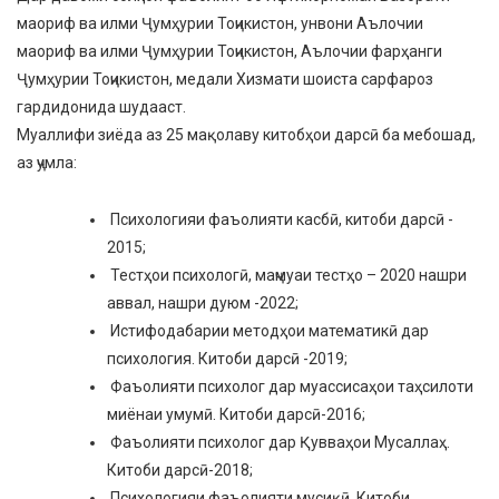
маориф ва илми Ҷумҳурии Тоҷикистон, унвони Аълочии
маориф ва илми Ҷумҳурии Тоҷикистон, Аълочии фарҳанги
Ҷумҳурии Тоҷикистон, медали Хизмати шоиста сарфароз
гардидонида шудааст.
Муаллифи зиёда аз 25 мақолаву китобҳои дарсӣ ба мебошад,
аз ҷумла:
Психологияи фаъолияти касбӣ, китоби дарсӣ -
2015;
Тестҳои психологӣ, маҷмуаи тестҳо – 2020 нашри
аввал, нашри дуюм -2022;
Истифодабарии методҳои математикӣ дар
психология. Китоби дарсӣ -2019;
Фаъолияти психолог дар муассисаҳои таҳсилоти
миёнаи умумӣ. Китоби дарсӣ-2016;
Фаъолияти психолог дар Қувваҳои Мусаллаҳ.
Китоби дарсӣ-2018;
Психологияи фаъолияти мусиқӣ. Китоби