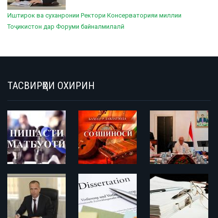
Иштирок ва суханронии Ректори Консерваторияи миллии
Тоҷикистон дар Форуми байналмилалӣ
ТАСВИРҲОИ ОХИРИН