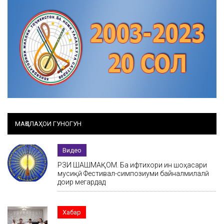
МАҚОЛАҲОИ ГУНОГУН
Видео
РӮЗИ ШАШМАҚОМ. Ба ифтихори ин шоҳасари
мусиқӣ Фестивал-симпозиуми байналмилалӣ
доир мегардад
Хабар