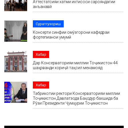
Аттестатсияи хатми ихтисоси сарояндагии
анъанавӣ
Суратгузориш
Консерти синфии омӯзгорони кафедраи
фортепианои умумӣ
Хабар
Дар Консерваторияи миллии Тоҷикистон 44
шаҳрванди хориҷӣ таҳсил менамояд
Хабар
Табрикотии ректори Консерваторияи миллии
Тоҷикистон Давлатзода Баҳодур бахшида ба
Рӯзи Президенти Ҷумҳурии Тоҷикистон