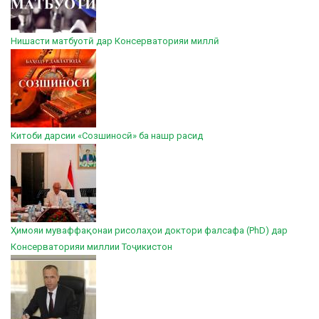
Нишасти матбуотӣ дар Консерваторияи миллӣ
Китоби дарсии «Созшиносӣ» ба нашр расид
Ҳимояи муваффақонаи рисолаҳои доктори фалсафа (PhD) дар
Консерваторияи миллии Тоҷикистон