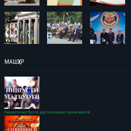
МАШҲУР
Нишасти матбуотӣ дар Консерваторияи миллӣ