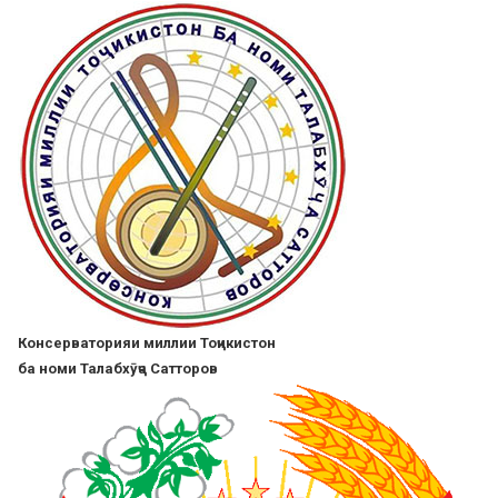
Skip
to
main
content
Консерваторияи миллии Тоҷикистон
ба номи Талабхӯҷа Сатторов