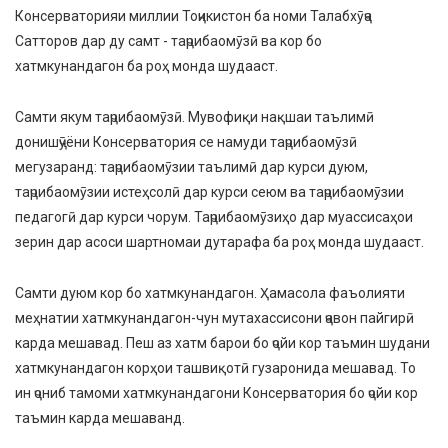
Консерваторияи миллии Тоҷикистон ба номи Талабхӯҷа
Сатторов дар ду самт - таҷрибаомӯзӣ ва кор бо
хатмкунандагон ба роҳ монда шудааст.
Самти якум таҷрибаомӯзӣ. Мувофиқи нақшаи таълимӣ
донишҷӯёни Консерватория се намуди таҷрибаомӯзӣ
мегузаранд: таҷрибаомӯзии таълимӣ дар курси дуюм,
таҷрибаомӯзии истеҳсолӣ дар курси сеюм ва таҷрибаомӯзии
педагогӣ дар курси чорум. Таҷрибаомӯзиҳо дар муассисаҳои
зерин дар асоси шартномаи дутарафа ба роҳ монда шудааст.
Самти дуюм кор бо хатмкунандагон. Ҳамасола фаъолияти
меҳнатии хатмкунандагон-чун мутахассисони ҷавон пайгирӣ
карда мешавад. Пеш аз хатм барои бо ҷойи кор таъмин шудани
хатмкунандагон корҳои ташвиқотӣ гузаронида мешавад. То
ин ҷониб тамоми хатмкунандагони Консерватория бо ҷойи кор
таъмин карда мешаванд.