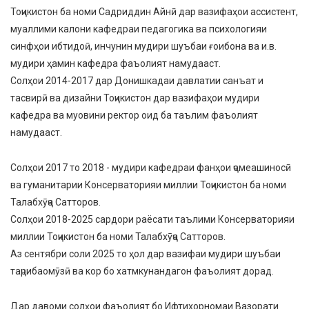
Тоҷикистон ба номи Садриддин Айнӣ дар вазифаҳои ассистент,
муаллими калони кафедраи педагогика ва психологияи
синфҳои ибтидоӣ, инчунин мудири шуъбаи ғоибона ва и.в.
мудири ҳамин кафедра фаъолият намудааст.
Солҳои 2014-2017 дар Донишкадаи давлатии санъат и
тасвирӣ ва дизайни Тоҷикистон дар вазифаҳои мудири
кафедра ва муовини ректор оид ба таълим фаъолият
намудааст.
Солҳои 2017 то 2018 - мудири кафедраи фанҳои ҷомеашиносӣ
ва гуманитарии Консерваторияи миллии Тоҷикистон ба номи
Талабхӯҷа Сатторов.
Солҳои 2018-2025 сардори раёсати таълими Консерваторияи
миллии Тоҷикистон ба номи Талабхӯҷа Сатторов.
Аз сентябри соли 2025 то ҳол дар вазифаи мудири шуъбаи
таҷрибаомӯзӣ ва кор бо хатмкунандагон фаъолият дорад.
Дар давоми солҳои фаъолият бо Ифтихорномаи Вазорати