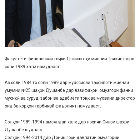
Факултети филологияи тоҷики Донишгоҳи миллии Тоҷикистонро
соли 1989 хатм намудааст.
Аз соли 1984 то соли 1989 дар муассисаи таҳсилоти миёнаи
умумии №25 шаҳри Душанбе дар вазифаҳои омӯзгори фанни
мусиқӣ ва суруд, забон ва адабиёти тоҷик ва муовини директор
оид ба корҳои тарбиявӣ фаъолият намудааст.
Солҳои 1989-1994 намояндаи халқ дар ноҳияи Синои шаҳри
Душанбе шудааст.
Солҳои 1994-2014 дар Донишгоҳи давлатии омӯзгории