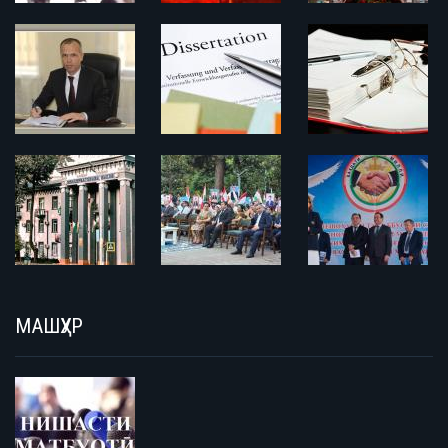
МАШҲУР