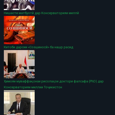
Нишасти матбуотӣ дар Консерваторияи миллӣ
Китоби дарсии «Созшиносӣ» ба нашр расид
Ҳимояи муваффақонаи рисолаҳои доктори фалсафа (PhD) дар
Консерваторияи миллии Тоҷикистон