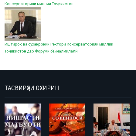
Консерваторияи миллии Тоҷикистон
Иштирок ва суханронии Ректори Консерваторияи миллии
Тоҷикистон дар Форуми байналмилалӣ
ТАСВИРҲОИ ОХИРИН