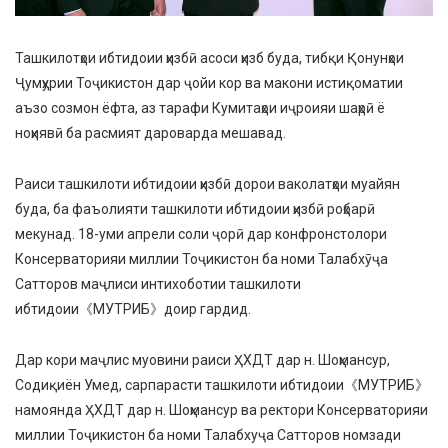
Ташкилотҳои ибтидоии ҳизбӣ асоси ҳизб буда, тибқи Қонунҳои
Ҷумҳурии Тоҷикистон дар ҷойи кор ва макони истиқоматии
аъзо созмон ёфта, аз тарафи Кумитаҳои иҷроияи шаҳрӣ ё
ноҳиявӣ ба расмият дароварда мешавад.
Раиси ташкилоти ибтидоии ҳизбӣ дорои ваколатҳои муайян
буда, ба фаъолияти ташкилоти ибтидоии ҳизбӣ роҳбарӣ
мекунад. 18-уми апрели соли ҷорӣ дар конфронстолори
Консерваторияи миллии Тоҷикистон ба номи Талабхӯҷа
Сатторов маҷлиси интихоботии ташкилоти
ибтидоии《МУТРИБ》доир гардид.
Дар кори маҷлис муовини раиси ҲХДТ дар н. Шоҳмансур,
Содиқиён Умед, сарпарасти ташкилоти ибтидоии《МУТРИБ》
намоянда ҲХДТ дар н. Шоҳмансур ва ректори Консерваторияи
миллии Тоҷикистон ба номи Талабхуҷа Сатторов номзади