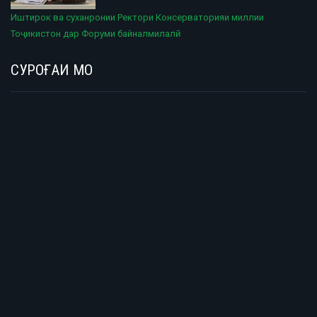
Иштирок ва суханронии Ректори Консерваторияи миллии
Тоҷикистон дар Форуми байналмилалӣ
СУРОҒАИ МО