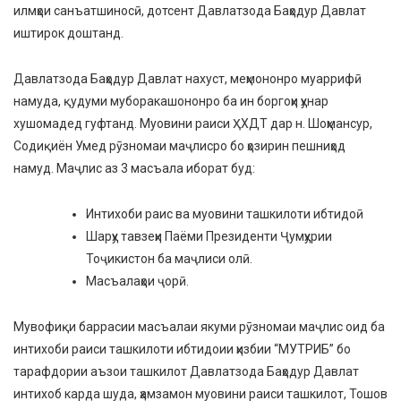
илмҳои санъатшиносӣ, дотсент Давлатзода Баҳодур Давлат
иштирок доштанд.
Давлатзода Баҳодур Давлат нахуст, меҳмононро муаррифӣ
намуда, қудуми муборакашононро ба ин боргоҳи ҳунар
хушомадед гуфтанд. Муовини раиси ҲХДТ дар н. Шоҳмансур,
Содиқиён Умед рӯзномаи маҷлисро бо ҳозирин пешниҳод
намуд. Маҷлис аз 3 масъала иборат буд:
Интихоби раис ва муовини ташкилоти ибтидоӣ
Шарҳу тавзеҳи Паёми Президенти Ҷумҳурии
Тоҷикистон ба маҷлиси олӣ.
Масъалаҳои ҷорӣ.
Мувофиқи баррасии масъалаи якуми рӯзномаи маҷлис оид ба
интихоби раиси ташкилоти ибтидоии ҳизбии “МУТРИБ” бо
тарафдории аъзои ташкилот Давлатзода Баҳодур Давлат
интихоб карда шуда, ҳамзамон муовини раиси ташкилот, Тошов