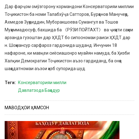
Дар фарҷом омӯзгорону кормандони Консерваторияи миллии
Тоҷикистон ба номи Талабхӯҷа Сатторов, Бурҳонов Манучеҳр,
Ахмедов Зуҳриддин, Муборакшоева Сумангул ва Тошов
Муҳаммадюсуф, бахшида ба 《РӮЗИ ПОЙТАХТ》 ва ҷиҳати саҳми
арзанда гузоштан дар ҲХДТ бо сипосномаи раиси ҲХДТ дар
н. Шоҳмансур сарфароз гардонида шуданд. Инчунин 18
нафароне, ки мавқеи сиёсиашонро муайян намуда, ба Ҳизби
Халқии Демократии Тоҷикистон аъзо гардиданд, ба онҳо
шаҳодатномаи аъзои ҳизб супорида шуд.
Теги
Консерваторияи милли
Давлатзода Баҳодур
МАВОДҲОИ ҲАМСОН