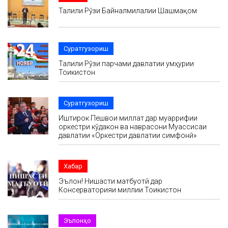
Таҷлили Рӯзи Байналмилалии Шашмақом
Суратгузориш
Таҷлили Рӯзи парчами давлатии ҷумҳурии
Тоҷикистон
Суратгузориш
Иштирок Пешвои миллат дар муаррифии
оркестри кӯдакон ва наврасони Муассисаи
давлатии «Оркестри давлатии симфонӣ»
Хабар
Эълон! Нишасти матбуотӣ дар
Консерваторияи миллии Тоҷикистон
Эълонҳо