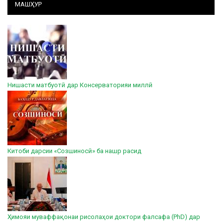
МАШҲУР
Нишасти матбуотӣ дар Консерваторияи миллӣ
Китоби дарсии «Созшиносӣ» ба нашр расид
Ҳимояи муваффақонаи рисолаҳои доктори фалсафа (PhD) дар