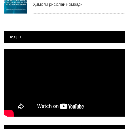
Ҳимояи рисолаи номзадӣ
ВИДЕО