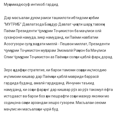
Муҳаммадюсуф интихоб гардид.
Дар масъалаи дуюм раиси ташкилоти ибтидоии ҳизбии
“МУТРИБ” Давлатзода Баҳодур Давлат ҷиҳати шарҳу тавзеҳи
Паёми Президенти Ҷумҳурии Тоҷикистон ба маҷлиси олӣ
суханронӣ намуда, зикр намуданд, ки Паёми навбатии
Асосгузори сулҳу ваҳдати миллӣ - Пешвои миллат, Президенти
Ҷумҳурии Тоҷикистон муҳтарам Эмомалӣ Раҳмон ба Маҷлиси
Олии Ҷумҳурии Тоҷикистон аз Паёмҳои солҳои қаблӣ фарқ дорад.
Зеро ҳадафҳои стратегие, ки барои тамоми соҳаҳои иқтисодию
иҷтимоии кишвар дар Паёмҳои қаблӣ мавриди баррасӣ
гардида буданд, амалӣ гардиданд. Инчунин таъкид
намуданд, ки соҳаи фарҳанг дар кишвар рӯз аз рӯз такомул ёфта
истодааст ва барои боз ҳам пешрафти соҳаи мазкур якояки мо
содиқона саҳми арзандаи хешро гузорем. Масъалаи сеюми
маҷлис ин масъалаҳои ҷорӣ буд.