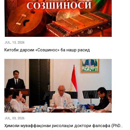
JUL, 13, 2026
Китоби дарсии «Созшиносӣ» ба нашр расид
JUL, 03, 2026
Ҳимояи муваффақонаи рисолаҳои доктори фалсафа (PhD…