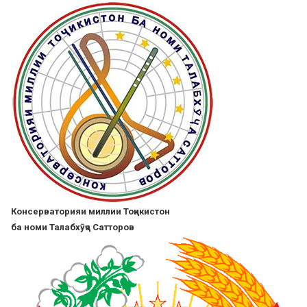
Skip
to
main
content
Консерваторияи миллии Тоҷикистон
ба номи Талабхӯҷа Сатторов