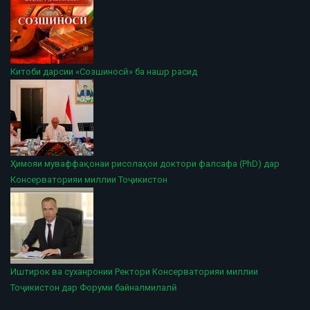
Китоби дарсии «Созшиносӣ» ба нашр расид
Ҳимояи муваффақонаи рисолаҳои доктори фалсафа (PhD) дар
Консерваторияи миллии Тоҷикистон
Иштирок ва суханронии Ректори Консерваторияи миллии
Тоҷикистон дар Форуми байналмилалӣ