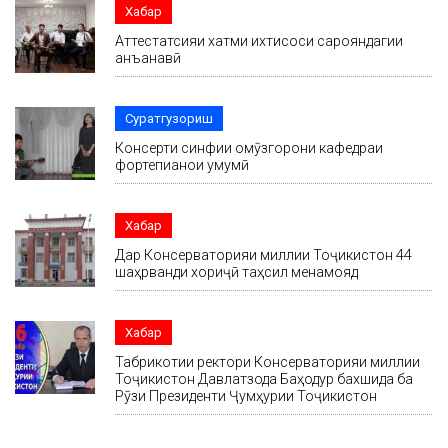
Хабар
Аттестатсияи хатми ихтисоси сарояндагии
анъанавӣ
Суратгузориш
Консерти синфии омӯзгорони кафедраи
фортепианои умумӣ
Хабар
Дар Консерваторияи миллии Тоҷикистон 44
шаҳрванди хориҷӣ таҳсил менамояд
Хабар
Табрикотии ректори Консерваторияи миллии
Тоҷикистон Давлатзода Баҳодур бахшида ба
Рӯзи Президенти Ҷумҳурии Тоҷикистон