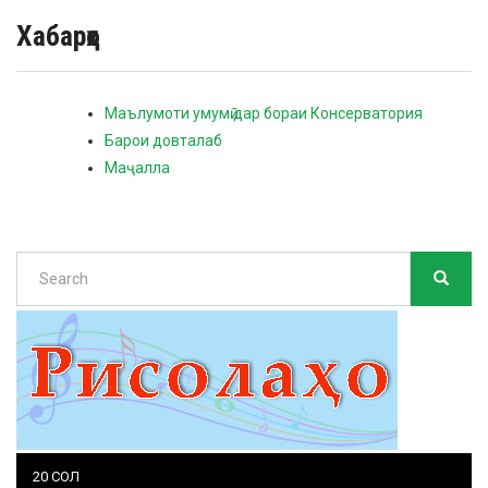
Хабарҳо
Маълумоти умумӣ дар бораи Консерватория
Барои довталаб
Маҷалла
Search
SEARC
Search
20 СОЛ