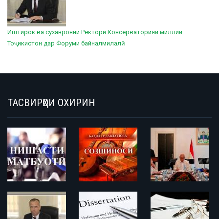
Иштирок ва суханронии Ректори Консерваторияи миллии
Тоҷикистон дар Форуми байналмилалӣ
ТАСВИРҲОИ ОХИРИН