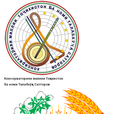
Skip
to
main
content
Консерваторияи миллии Тоҷикистон
ба номи Талабхӯҷа Сатторов