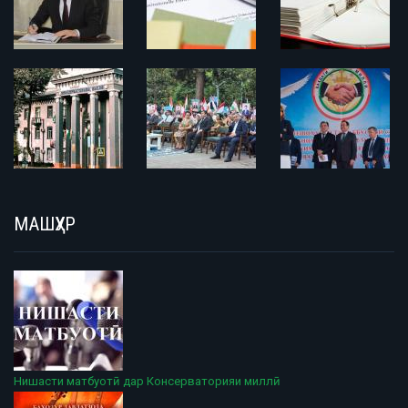
МАШҲУР
Нишасти матбуотӣ дар Консерваторияи миллӣ