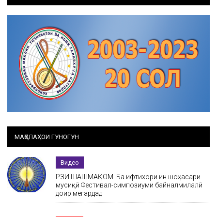
МАҚОЛАҲОИ ГУНОГУН
Видео
РӮЗИ ШАШМАҚОМ. Ба ифтихори ин шоҳасари
мусиқӣ Фестивал-симпозиуми байналмилалӣ
доир мегардад