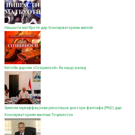
Нишасти матбуотӣ дар Консерваторияи миллӣ
Китоби дарсии «Созшиносӣ» ба нашр расид
Ҳимояи муваффақонаи рисолаҳои доктори фалсафа (PhD) дар
Консерваторияи миллии Тоҷикистон