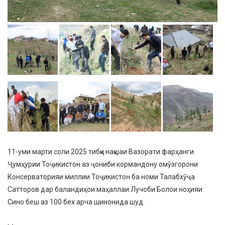
11-уми марти соли 2025 тибқи нақшаи Вазорати фарҳанги
Ҷумҳурии Тоҷикистон аз ҷониби кормандону омӯзгорони
Консерваторияи миллии Тоҷикистон ба номи Талабхӯҷа
Сатторов дар баландиҳои маҳаллаи Лучоби Болои ноҳияи
Сино беш аз 100 бех арча шинонида шуд.