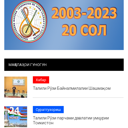
МАҚОЛАҲОИ ГУНОГУН
Хабар
Таҷлили Рӯзи Байналмилалии Шашмақом
Суратгузориш
Таҷлили Рӯзи парчами давлатии ҷумҳурии
Тоҷикистон