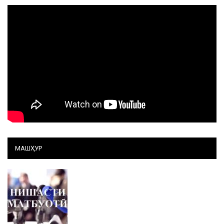
МАШҲУР