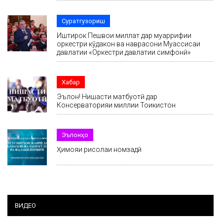
Суратгузориш
Иштирок Пешвои миллат дар муаррифии
оркестри кӯдакон ва наврасони Муассисаи
давлатии «Оркестри давлатии симфонӣ»
Хабар
Эълон! Нишасти матбуотӣ дар
Консерваторияи миллии Тоҷикистон
Эълонҳо
Ҳимояи рисолаи номзадӣ
ВИДЕО