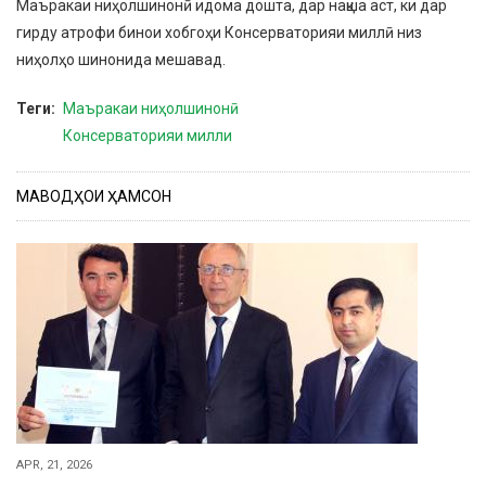
Маъракаи ниҳолшинонӣ идома дошта, дар нақша аст, ки дар
гирду атрофи бинои хобгоҳи Консерваторияи миллӣ низ
ниҳолҳо шинонида мешавад.
Теги
Маъракаи ниҳолшинонӣ
Консерваторияи милли
МАВОДҲОИ ҲАМСОН
APR, 21, 2026