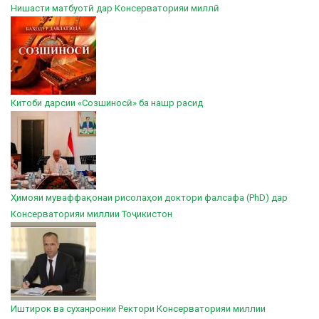
Нишасти матбуотӣ дар Консерваторияи миллӣ
Китоби дарсии «Созшиносӣ» ба нашр расид
Ҳимояи муваффақонаи рисолаҳои доктори фалсафа (PhD) дар
Консерваторияи миллии Тоҷикистон
Иштирок ва суханронии Ректори Консерваторияи миллии