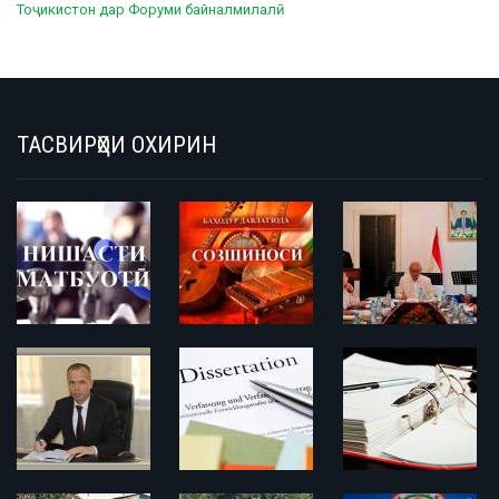
Тоҷикистон дар Форуми байналмилалӣ
ТАСВИРҲОИ ОХИРИН