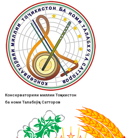
Skip
to
main
content
Консерваторияи миллии Тоҷикистон
ба номи Талабхӯҷа Сатторов