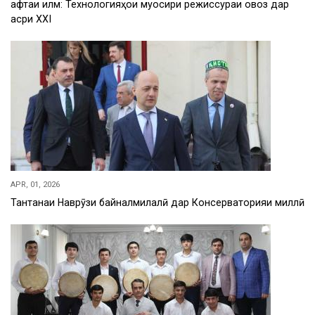
Ҳафтаи илм: Технологияҳои муосири режиссураи овоз дар
асри XXI
APR, 01, 2026
Тантанаи Наврӯзи байналмилалӣ дар Консерваторияи миллӣ