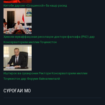
Китоби дарсии «Созшиносӣ» ба нашр расид
Ҳимояи муваффақонаи рисолаҳои доктори фалсафа (PhD) дар
Консерваторияи миллии Тоҷикистон
Иштирок ва суханронии Ректори Консерваторияи миллии
Тоҷикистон дар Форуми байналмилалӣ
СУРОҒАИ МО