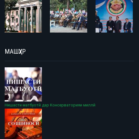
МАШҲУР
Нишасти матбуотӣ дар Консерваторияи миллӣ