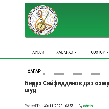
Skip
to
main
content
Main
АСОСӢ
ХАБАРҲО
СОХТОР
navigation
ХАБАР
Беҳрӯз Сайфиддинов дар озму
шуд
Posted
Thu, 30/11/2023 - 03:55
By
admin