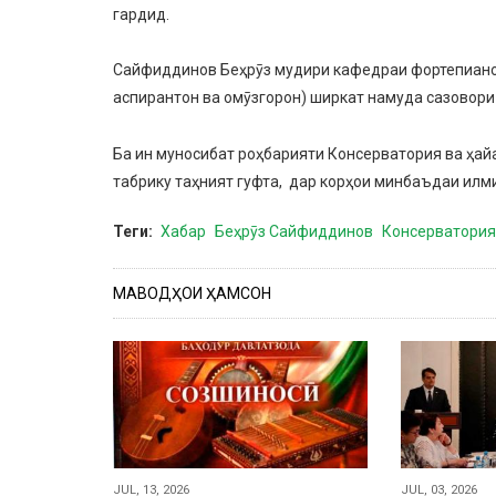
гардид.
Сайфиддинов Беҳрӯз мудири кафедраи фортепианои
аспирантон ва омӯзгорон) ширкат намуда сазовори
Ба ин муносибат роҳбарияти Консерватория ва ҳа
табрику таҳният гуфта, дар корҳои минбаъдаи илм
Теги
Хабар
Беҳрӯз Сайфиддинов
Консерватория
МАВОДҲОИ ҲАМСОН
JUL, 13, 2026
JUL, 03, 2026