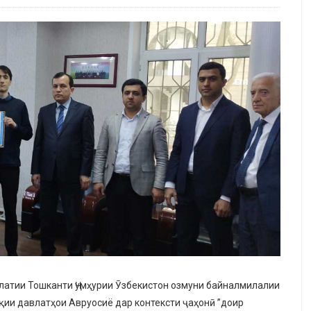
латии Тошканти Ҷумҳурии Ӯзбекистон озмуни байналмилалии
ии давлатҳои Авруосиё дар контексти ҷаҳонӣ ”доир