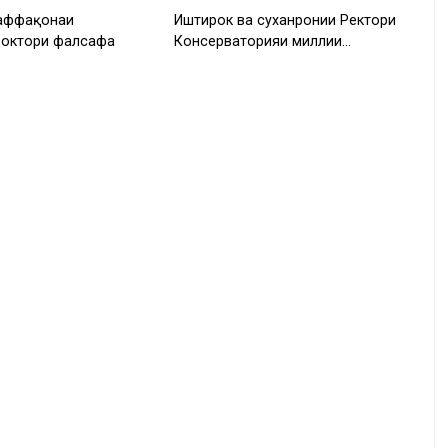
аффақонаи
Иштирок ва суханронии Ректори
доктори фалсафа
Консерваторияи миллии…