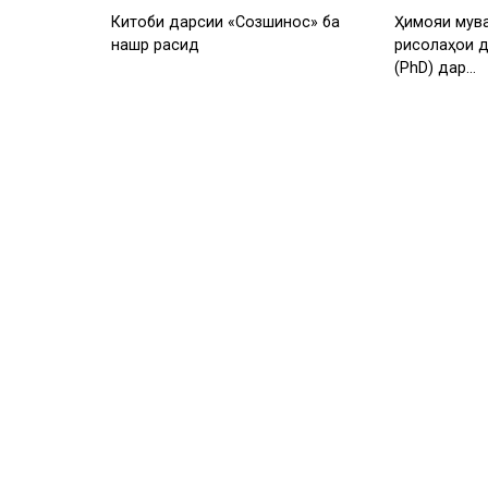
Китоби дарсии «Созшиносӣ» ба
Ҳимояи мув
нашр расид
рисолаҳои 
(PhD) дар…