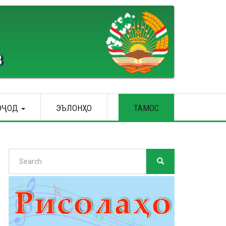
В
ЭҶОД
ЭЪЛОНҲО
ТАМОС
Search
SEARCH
Search