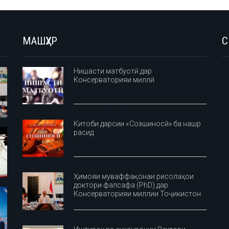
МАШҲУР
С
Нишасти матбуотӣ дар
Консерваторияи миллӣ
Китоби дарсии «Созшиносӣ» ба нашр
расид
Ҳимояи муваффақонаи рисолаҳои
доктори фалсафа (PhD) дар
Консерваторияи миллии Тоҷикистон