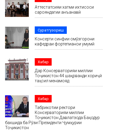
Аттестатсияи хатми ихтисоси
сарояндагии анъанавӣ
Суратгузориш
Консерти синфии омӯзгорони
кафедраи фортепианои умумӣ
Хабар
Дар Консерваторияи миллии
Тоҷикистон 44 шаҳрванди хориҷӣ
таҳсил менамояд
Хабар
Табрикотии ректори
Консерваторияи миллии
Тоҷикистон Давлатзода Баҳодур
бахшида ба Рӯзи Президенти Ҷумҳурии
Тоҷикистон