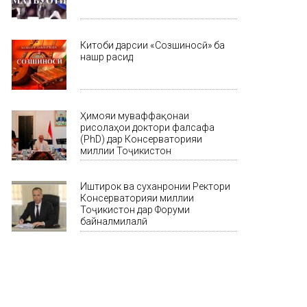
Китоби дарсии «Созшиносӣ» ба
нашр расид
Ҳимояи муваффақонаи
рисолаҳои доктори фалсафа
(PhD) дар Консерваторияи
миллии Тоҷикистон
Иштирок ва суханронии Ректори
Консерваторияи миллии
Тоҷикистон дар Форуми
байналмилалӣ