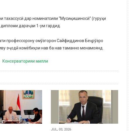
 тахассусӣ дар номинатсияи “Мусиқишиносӣ” (гуруҳи
 дипломи дараҷаи 1-ум гардид.
йати профессорону омӯзгорон Сайфиддинов Беҳрӯзро
иву эҷодӣ комёбиҳои нав ба нав таманно менамоянд.
Консерваторияи милли
JUL, 03, 2026