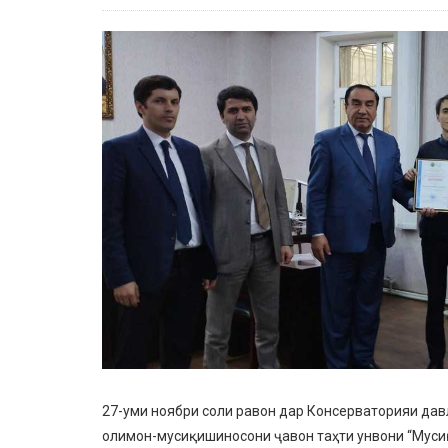
27-уми ноябри соли равон дар Консерваторияи дав
олимон-мусиқишиносони ҷавон таҳти унвони “Мусиқ