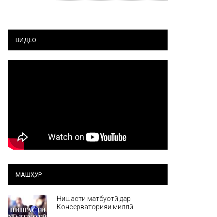
ВИДЕО
МАШҲУР
Нишасти матбуотӣ дар
Консерваторияи миллӣ