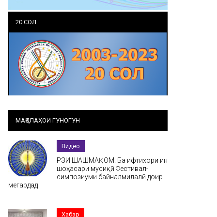
20 СОЛ
МАҚОЛАҲОИ ГУНОГУН
Видео
РӮЗИ ШАШМАҚОМ. Ба ифтихори ин
шоҳасари мусиқӣ Фестивал-
симпозиуми байналмилалӣ доир
мегардад
Хабар