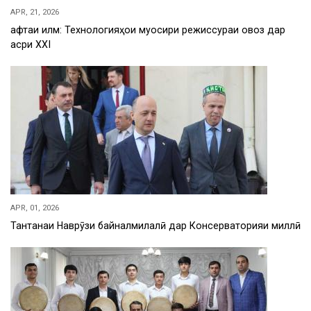
APR, 21, 2026
Ҳафтаи илм: Технологияҳои муосири режиссураи овоз дар
асри XXI
APR, 01, 2026
Тантанаи Наврӯзи байналмилалӣ дар Консерваторияи миллӣ