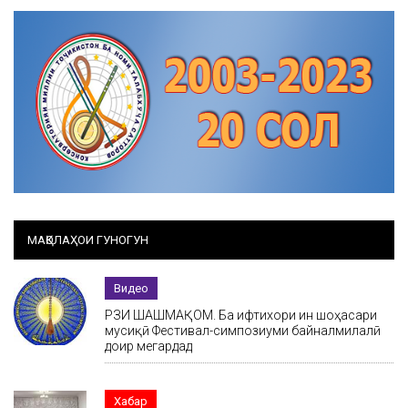
МАҚОЛАҲОИ ГУНОГУН
Видео
РӮЗИ ШАШМАҚОМ. Ба ифтихори ин шоҳасари
мусиқӣ Фестивал-симпозиуми байналмилалӣ
доир мегардад
Хабар