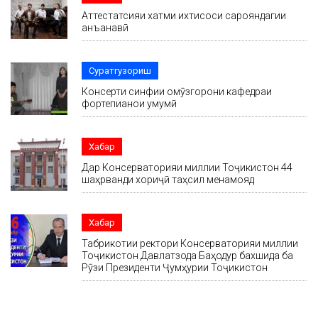
Аттестатсияи хатми ихтисоси сарояндагии
анъанавӣ
Суратгузориш
Консерти синфии омӯзгорони кафедраи
фортепианои умумӣ
Хабар
Дар Консерваторияи миллии Тоҷикистон 44
шаҳрванди хориҷӣ таҳсил менамояд
Хабар
Табрикотии ректори Консерваторияи миллии
Тоҷикистон Давлатзода Баҳодур бахшида ба
Рӯзи Президенти Ҷумҳурии Тоҷикистон