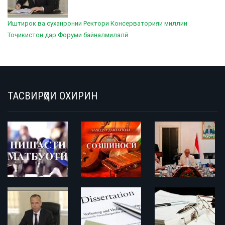
Иштирок ва суханронии Ректори Консерваторияи миллии
Тоҷикистон дар Форуми байналмилалӣ
ТАСВИРҲОИ ОХИРИН