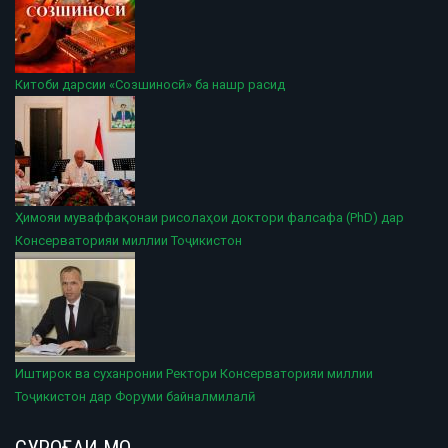
Китоби дарсии «Созшиносӣ» ба нашр расид
Ҳимояи муваффақонаи рисолаҳои доктори фалсафа (PhD) дар
Консерваторияи миллии Тоҷикистон
Иштирок ва суханронии Ректори Консерваторияи миллии
Тоҷикистон дар Форуми байналмилалӣ
СУРОҒАИ МО