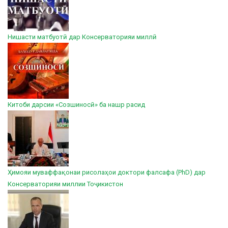
Нишасти матбуотӣ дар Консерваторияи миллӣ
Китоби дарсии «Созшиносӣ» ба нашр расид
Ҳимояи муваффақонаи рисолаҳои доктори фалсафа (PhD) дар
Консерваторияи миллии Тоҷикистон