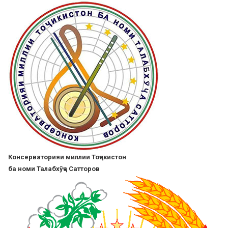
Skip
to
main
content
Консерваторияи миллии Тоҷикистон
ба номи Талабхӯҷа Сатторов