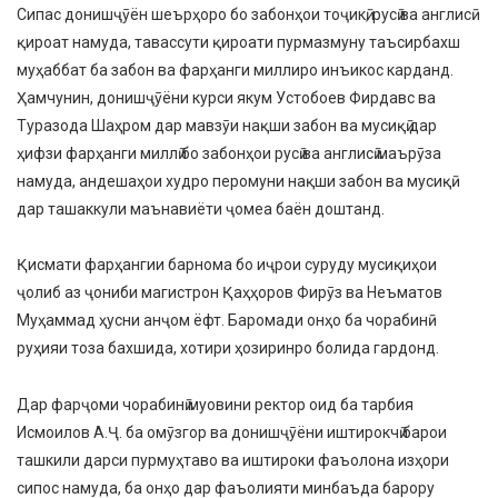
Сипас донишҷӯён шеърҳоро бо забонҳои тоҷикӣ, русӣ ва англисӣ
қироат намуда, тавассути қироати пурмазмуну таъсирбахш
муҳаббат ба забон ва фарҳанги миллиро инъикос карданд.
Ҳамчунин, донишҷӯёни курси якум Устобоев Фирдавс ва
Туразода Шаҳром дар мавзӯи нақши забон ва мусиқӣ дар
ҳифзи фарҳанги миллӣ бо забонҳои русӣ ва англисӣ маърӯза
намуда, андешаҳои худро перомуни нақши забон ва мусиқӣ
дар ташаккули маънавиёти ҷомеа баён доштанд.
Қисмати фарҳангии барнома бо иҷрои суруду мусиқиҳои
ҷолиб аз ҷониби магистрон Қаҳҳоров Фирӯз ва Неъматов
Муҳаммад ҳусни анҷом ёфт. Баромади онҳо ба чорабинӣ
руҳияи тоза бахшида, хотири ҳозиринро болида гардонд.
Дар фарҷоми чорабинӣ муовини ректор оид ба тарбия
Исмоилов А.Ҷ. ба омӯзгор ва донишҷӯёни иштирокчӣ барои
ташкили дарси пурмуҳтаво ва иштироки фаъолона изҳори
сипос намуда, ба онҳо дар фаъолияти минбаъда барору