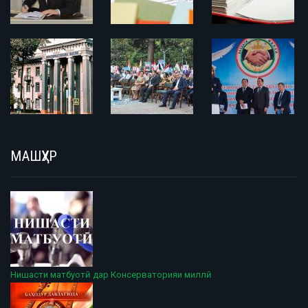
МАШҲУР
Нишасти матбуотӣ дар Консерваторияи миллӣ