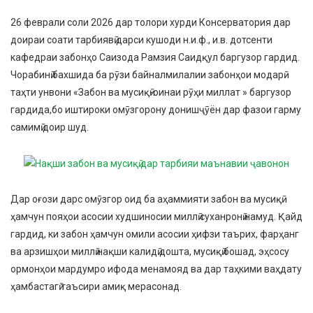
26 феврали соли 2026 дар толори хурди Консерватория дар
доираи соати тарбиявӣ дарси кушоди н.и.ф., и.в. дотсенти
кафедраи забонҳо Саизода Рамзия Саидқул баргузор гардид.
Чорабинӣ бахшида ба рӯзи байналмилалии забонҳои модарӣ
таҳти унвони «Забон ва мусиқӣ-оинаи рӯҳи миллат » баргузор
гардида,бо иштироки омӯзгорону донишҷӯён дар фазои гарму
самимӣ доир шуд.
Дар оғози дарс омӯзгор оид ба аҳаммияти забон ва мусиқӣ
ҳамчун пояҳои асосии худшиносии миллӣ суханронӣ намуд. Қайд
гардид, ки забон ҳамчун омили асосии ҳифзи таърих, фарҳанг
ва арзишҳои миллӣ нақши калидӣ дошта, мусиқӣ бошад, эҳсосу
ормонҳои мардумро ифода менамояд ва дар таҳкими ваҳдату
ҳамбастагӣ таъсири амиқ мерасонад.