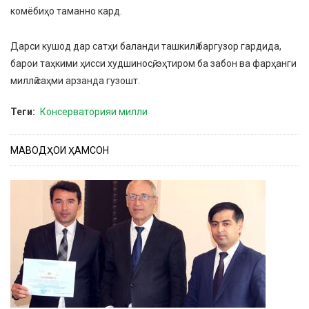
комёбиҳо таманно кард.
Дарси кушод дар сатҳи баланди ташкилӣ баргузор гардида,
барои таҳкими ҳисси худшиносӣ, эҳтиром ба забон ва фарҳанги
миллӣ саҳми арзанда гузошт.
Теги
Консерваторияи милли
МАВОДҲОИ ҲАМСОН