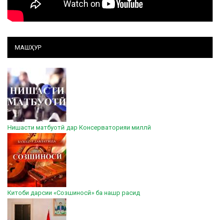
МАШҲУР
Нишасти матбуотӣ дар Консерваторияи миллӣ
Китоби дарсии «Созшиносӣ» ба нашр расид