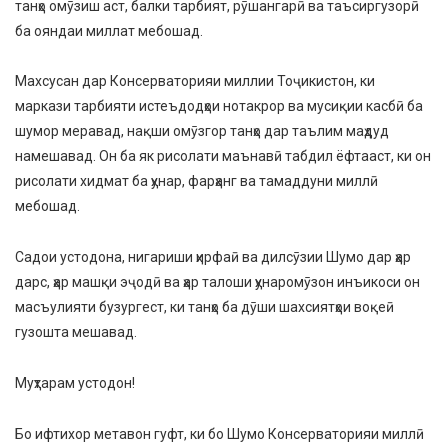
танҳо омӯзиш аст, балки тарбият, рӯшангарӣ ва таъсиргузорӣ
ба ояндаи миллат мебошад.
Махсусан дар Консерваторияи миллии Тоҷикистон, ки
маркази тарбияти истеъдодҳои нотакрор ва мусиқии касбӣ ба
шумор меравад, нақши омӯзгор танҳо дар таълим маҳдуд
намешавад. Он ба як рисолати маънавӣ табдил ёфтааст, ки он
рисолати хидмат ба ҳунар, фарҳанг ва тамаддуни миллӣ
мебошад.
Садои устодона, нигариши ҳирфаӣ ва дилсӯзии Шумо дар ҳар
дарс, ҳар машқи эҷодӣ ва ҳар талоши ҳунаромӯзон инъикоси он
масъулияти бузургест, ки танҳо ба дӯши шахсиятҳои воқеӣ
гузошта мешавад.
Муҳтарам устодон!
Бо ифтихор метавон гуфт, ки бо Шумо Консерваторияи миллӣ