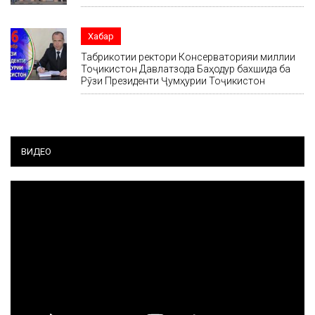
Хабар
Табрикотии ректори Консерваторияи миллии
Тоҷикистон Давлатзода Баҳодур бахшида ба
Рӯзи Президенти Ҷумҳурии Тоҷикистон
ВИДЕО