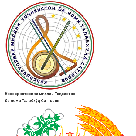
Skip
to
main
content
Консерваторияи миллии Тоҷикистон
ба номи Талабхӯҷа Сатторов