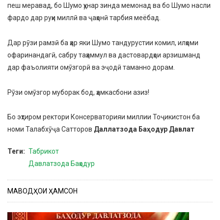
пеш меравад, бо Шумо ҳунар зинда мемонад ва бо Шумо насли
фардо дар руҳи миллӣ ва ҷаҳонӣ тарбия меёбад.
Дар рӯзи рамзӣ ба ҳар яки Шумо тандурустии комил, илҳоми
офаринандагӣ, сабру таҳаммул ва дастовардҳои арзишманд
дар фаъолияти омӯзгорӣ ва эҷодӣ таманно дорам.
Рӯзи омӯзгор муборак бод, ҳамкасбони азиз!
Бо эҳтиром ректори Консерваторияи миллии Тоҷикистон ба
номи Талабхӯҷа Сатторов
Даллатзода Баҳодур Давлат
Теги
Табрикот
Давлатзода Баҳодур
МАВОДҲОИ ҲАМСОН