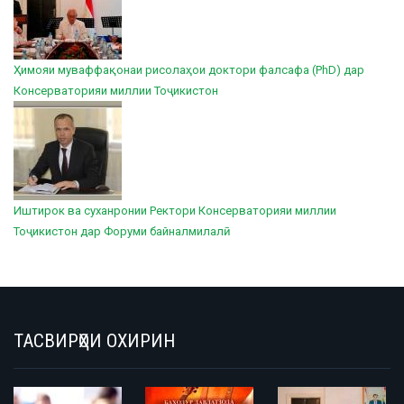
Ҳимояи муваффақонаи рисолаҳои доктори фалсафа (PhD) дар
Консерваторияи миллии Тоҷикистон
Иштирок ва суханронии Ректори Консерваторияи миллии
Тоҷикистон дар Форуми байналмилалӣ
ТАСВИРҲОИ ОХИРИН