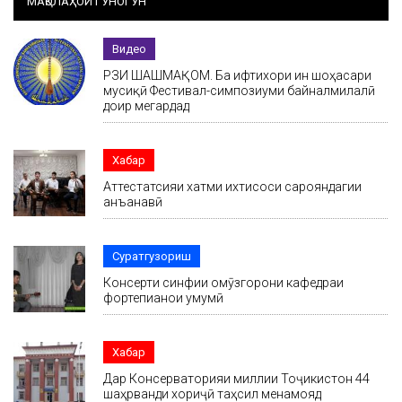
МАҚОЛАҲОИ ГУНОГУН
Видео
РӮЗИ ШАШМАҚОМ. Ба ифтихори ин шоҳасари
мусиқӣ Фестивал-симпозиуми байналмилалӣ
доир мегардад
Хабар
Аттестатсияи хатми ихтисоси сарояндагии
анъанавӣ
Суратгузориш
Консерти синфии омӯзгорони кафедраи
фортепианои умумӣ
Хабар
Дар Консерваторияи миллии Тоҷикистон 44
шаҳрванди хориҷӣ таҳсил менамояд