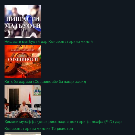
Нишасти матбуотӣ дар Консерваторияи миллӣ
Китоби дарсии «Созшиносӣ» ба нашр расид
Ҳимояи муваффақонаи рисолаҳои доктори фалсафа (PhD) дар
Консерваторияи миллии Тоҷикистон