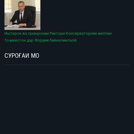
Иштирок ва суханронии Ректори Консерваторияи миллии
Тоҷикистон дар Форуми байналмилалӣ
СУРОҒАИ МО