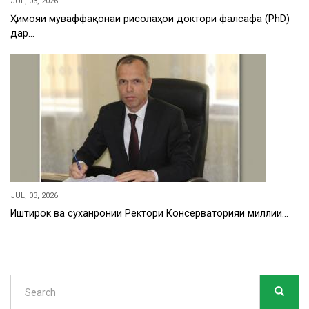
JUL, 03, 2026
Ҳимояи муваффақонаи рисолаҳои доктори фалсафа (PhD)
дар…
JUL, 03, 2026
Иштирок ва суханронии Ректори Консерваторияи миллии…
Search
SEARC
Search