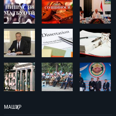
МАШҲУР