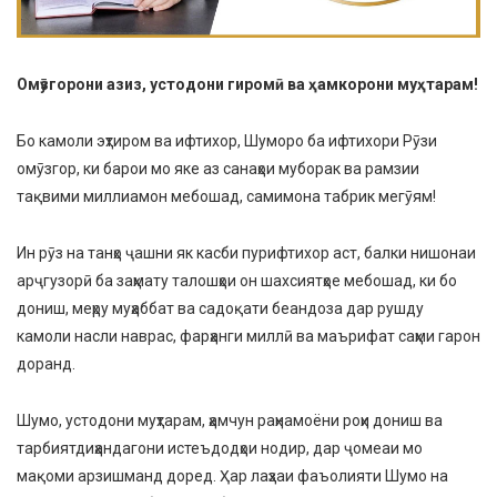
Омӯзгорони азиз, устодони гиромӣ ва ҳамкорони муҳтарам!
Бо камоли эҳтиром ва ифтихор, Шуморо ба ифтихори Рӯзи
омӯзгор, ки барои мо яке аз санаҳои муборак ва рамзии
тақвими миллиамон мебошад, самимона табрик мегӯям!
Ин рӯз на танҳо ҷашни як касби пурифтихор аст, балки нишонаи
арҷгузорӣ ба заҳмату талошҳои он шахсиятҳое мебошад, ки бо
дониш, меҳру муҳаббат ва садоқати беандоза дар рушду
камоли насли наврас, фарҳанги миллӣ ва маърифат саҳми гарон
доранд.
Шумо, устодони муҳтарам, ҳамчун раҳнамоёни роҳи дониш ва
тарбиятдиҳандагони истеъдодҳои нодир, дар ҷомеаи мо
мақоми арзишманд доред. Ҳар лаҳзаи фаъолияти Шумо на