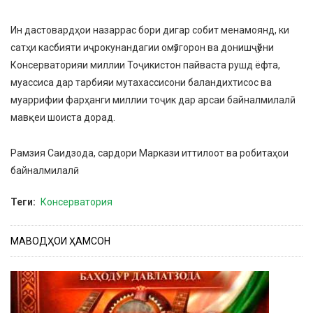
Ин дастовардҳои назаррас бори дигар собит менамоянд, ки
сатҳи касбияти иҷрокунандагии омӯзгорон ва донишҷӯёни
Консерваторияи миллии Тоҷикистон пайваста рушд ёфта,
муассиса дар тарбияи мутахассисони баландихтисос ва
муаррифии фарҳанги миллии тоҷик дар арсаи байналмилалӣ
мавқеи шоиста дорад.
Рамзия Саидзода, сардори Маркази иттилоот ва робитаҳои
байналмилалӣ
Теги
Консерватория
МАВОДҲОИ ҲАМСОН