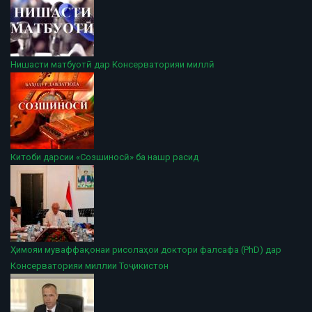
Нишасти матбуотӣ дар Консерваторияи миллӣ
Китоби дарсии «Созшиносӣ» ба нашр расид
Ҳимояи муваффақонаи рисолаҳои доктори фалсафа (PhD) дар
Консерваторияи миллии Тоҷикистон