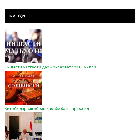
МАШҲУР
Нишасти матбуотӣ дар Консерваторияи миллӣ
Китоби дарсии «Созшиносӣ» ба нашр расид