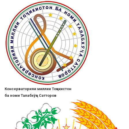
Skip
to
main
content
Консерваторияи миллии Тоҷикистон
ба номи Талабхӯҷа Сатторов