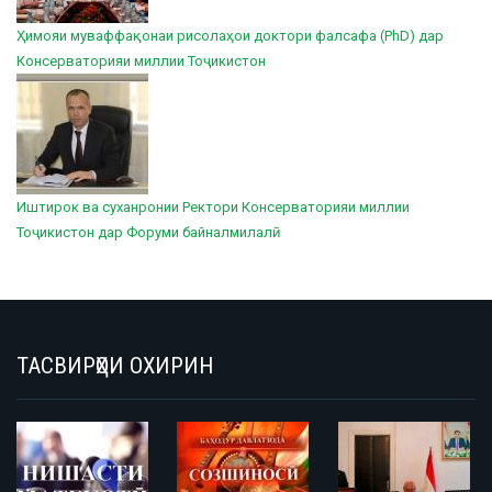
Ҳимояи муваффақонаи рисолаҳои доктори фалсафа (PhD) дар
Консерваторияи миллии Тоҷикистон
Иштирок ва суханронии Ректори Консерваторияи миллии
Тоҷикистон дар Форуми байналмилалӣ
ТАСВИРҲОИ ОХИРИН