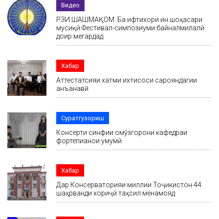
Видео
РӮЗИ ШАШМАҚОМ. Ба ифтихори ин шоҳасари
мусиқӣ Фестивал-симпозиуми байналмилалӣ
доир мегардад
Хабар
Аттестатсияи хатми ихтисоси сарояндагии
анъанавӣ
Суратгузориш
Консерти синфии омӯзгорони кафедраи
фортепианои умумӣ
Хабар
Дар Консерваторияи миллии Тоҷикистон 44
шаҳрванди хориҷӣ таҳсил менамояд