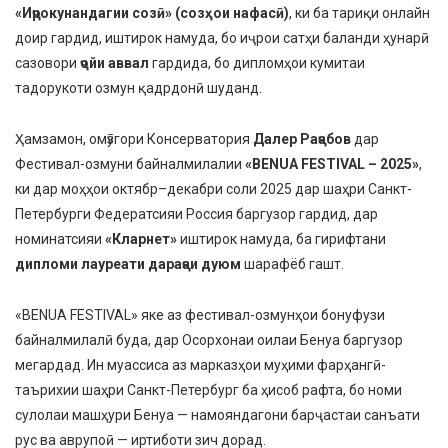
«Иҷрокунандагии созӣ» (созҳои нафасӣ)
, ки ба тариқи онлайн
доир гардид, иштирок намуда, бо иҷрои сатҳи баланди ҳунарӣ
сазовори
ҷойи аввал
гардида, бо дипломҳои кумитаи
тадорукоти озмун қадрдонӣ шуданд.
Ҳамзамон, омӯзгори Консерватория
Далер Раҷабов
дар
Фестивал-озмуни байналмилалии
«BENUA FESTIVAL – 2025»
,
ки дар моҳҳои октябр–декабри соли 2025 дар шаҳри Санкт-
Петербурги Федератсияи Россия баргузор гардид, дар
номинатсияи
«Кларнет»
иштирок намуда, ба гирифтани
дипломи лауреати дараҷаи дуюм
шарафёб гашт.
«BENUA FESTIVAL» яке аз фестивал-озмунҳои бонуфузи
байналмилалӣ буда, дар Осорхонаи оилаи Бенуа баргузор
мегардад. Ин муассиса аз марказҳои муҳими фарҳангӣ-
таърихии шаҳри Санкт-Петербург ба ҳисоб рафта, бо номи
сулолаи машҳури Бенуа — намояндагони барҷастаи санъати
рус ва аврупоӣ — иртиботи зич дорад.