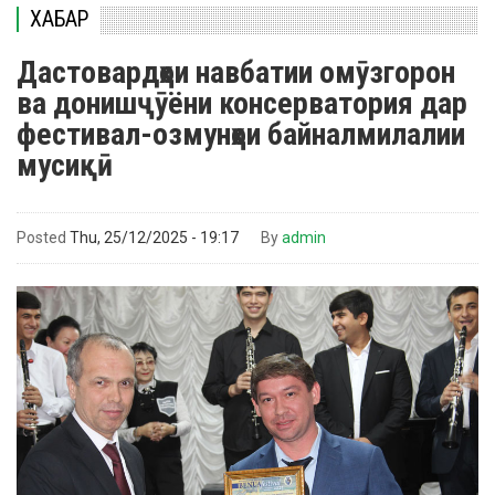
ХАБАР
Дастовардҳои навбатии омӯзгорон
ва донишҷӯёни консерватория дар
фестивал-озмунҳои байналмилалии
мусиқӣ
Posted
Thu, 25/12/2025 - 19:17
By
admin