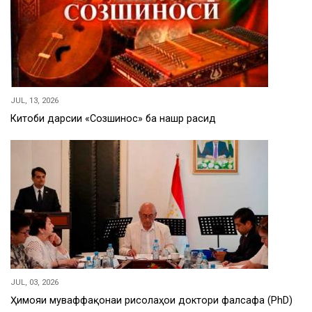
JUL, 13, 2026
Китоби дарсии «Созшиносӣ» ба нашр расид
JUL, 03, 2026
Ҳимояи муваффақонаи рисолаҳои доктори фалсафа (PhD)