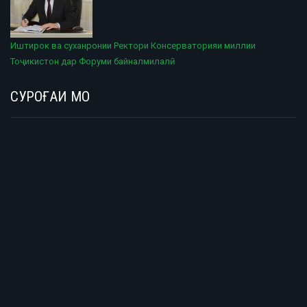
Иштирок ва суханронии Ректори Консерваторияи миллии
Тоҷикистон дар Форуми байналмилалӣ
СУРОҒАИ МО