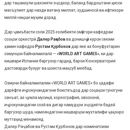
дар ташаккули шахсияти эҷодкор, баланд бардоштани ҳисси
масъулият дар назди ватану миллат, худшиносӣ ва ифтихори
миллӣ нақши муҳим дорад.
Дар ҷамъбасти соли 2025 ғолибияти омӯзгори кафедраи
созҳои оркестрӣ
Далер Раҷабов
ва донишҷӯи курси сеюми
ҳамин кафедра
Рустам Қурбонов
дар яке аз бонуфузтарин
озмунҳои байналмилалӣ —
«WORLD ART GAMES»
, ки дар
кишвари Испания баргузор гардид, барои Консерватория
дастоварди бузург ва шоиста маҳсуб меёбад.
Озмуни байналмилалии «WORLD ART GAMES» бо ҳадафи
дарёфти иҷрокунандагони боистеъдод дар соҳаҳои гуногуни
санъат, аз ҷумла мусиқӣ, хореография, овозхонӣ,
иҷрокунандагии созӣ ва дигар намудҳои эҷодиёти бадеӣ
баргузор шуда, намояндагони кишварҳои мухталифи ҷаҳонро
муттаҳид менамояд.
Далер Раҷабов ва Рустам Қурбонов дар номинатсияи