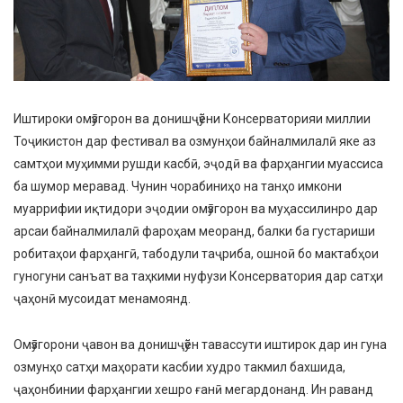
Иштироки омӯзгорон ва донишҷӯёни Консерваторияи миллии
Тоҷикистон дар фестивал ва озмунҳои байналмилалӣ яке аз
самтҳои муҳимми рушди касбӣ, эҷодӣ ва фарҳангии муассиса
ба шумор меравад. Чунин чорабиниҳо на танҳо имкони
муаррифии иқтидори эҷодии омӯзгорон ва муҳассилинро дар
арсаи байналмилалӣ фароҳам меоранд, балки ба густариши
робитаҳои фарҳангӣ, табодули таҷриба, ошноӣ бо мактабҳои
гуногуни санъат ва таҳкими нуфузи Консерватория дар сатҳи
ҷаҳонӣ мусоидат менамоянд.
Омӯзгорони ҷавон ва донишҷӯён тавассути иштирок дар ин гуна
озмунҳо сатҳи маҳорати касбии худро такмил бахшида,
ҷаҳонбинии фарҳангии хешро ғанӣ мегардонанд. Ин раванд