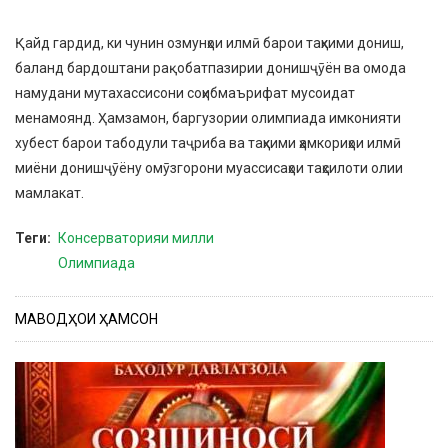
Қайд гардид, ки чунин озмунҳои илмӣ барои таҳкими дониш,
баланд бардоштани рақобатпазирии донишҷӯён ва омода
намудани мутахассисони соҳибмаърифат мусоидат
менамоянд. Ҳамзамон, баргузории олимпиада имконияти
хубест барои табодули таҷриба ва таҳкими ҳамкориҳои илмӣ
миёни донишҷӯёну омӯзгорони муассисаҳои таҳсилоти олии
мамлакат.
Теги
Консерваторияи милли
Олимпиада
МАВОДҲОИ ҲАМСОН