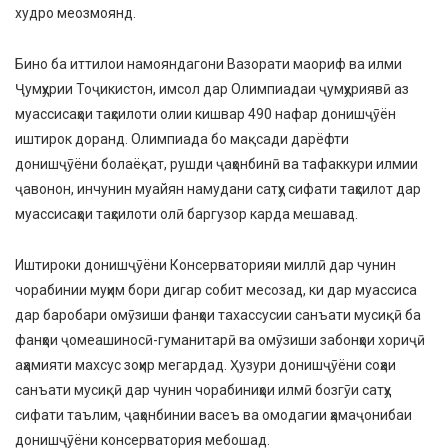
худро меозмоянд.
Бино ба иттилои намояндагони Вазорати маориф ва илми
Ҷумҳурии Тоҷикистон, имсол дар Олимпиадаи ҷумҳуриявӣ аз
муассисаҳои таҳсилоти олии кишвар 490 нафар донишҷӯён
иштирок доранд. Олимпиада бо мақсади дарёфти
донишҷӯёни болаёқат, рушди ҷаҳонбинӣ ва тафаккури илмии
ҷавонон, инчунин муайян намудани сатҳу сифати таҳсилот дар
муассисаҳои таҳсилоти олӣ баргузор карда мешавад.
Иштироки донишҷӯёни Консерваторияи миллӣ дар чунин
чорабинии муҳим бори дигар собит месозад, ки дар муассиса
дар баробари омӯзиши фанҳои тахассусии санъати мусиқӣ ба
фанҳои ҷомеашиносӣ-гуманитарӣ ва омӯзиши забонҳои хориҷӣ
аҳамияти махсус зоҳир мегардад. Ҳузури донишҷӯёни соҳаи
санъати мусиқӣ дар чунин чорабиниҳои илмӣ бозгӯи сатҳу
сифати таълим, ҷаҳонбинии васеъ ва омодагии ҳамаҷонибаи
донишҷӯёни консерватория мебошад.