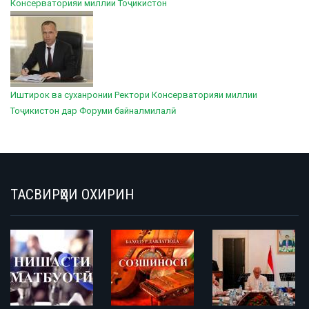
Консерваторияи миллии Тоҷикистон
Иштирок ва суханронии Ректори Консерваторияи миллии
Тоҷикистон дар Форуми байналмилалӣ
ТАСВИРҲОИ ОХИРИН