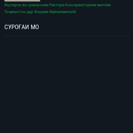
Иштирок ва суханронии Ректори Консерваторияи миллии
Тоҷикистон дар Форуми байналмилалӣ
СУРОҒАИ МО