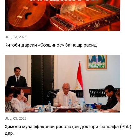
JUL, 13, 2026
Китоби дарсии «Созшиносӣ» ба нашр расид
JUL, 03, 2026
Ҳимояи муваффақонаи рисолаҳои доктори фалсафа (PhD)
дар…