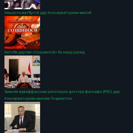
Нишасти матбуотӣ дар Консерваторияи миллӣ
Китоби дарсии «Созшиносӣ» ба нашр расид
Ҳимояи муваффақонаи рисолаҳои доктори фалсафа (PhD) дар
Консерваторияи миллии Тоҷикистон