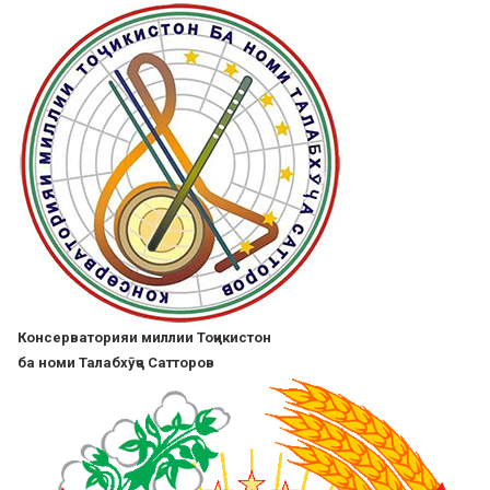
Skip
to
main
content
Консерваторияи миллии Тоҷикистон
ба номи Талабхӯҷа Сатторов