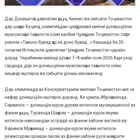
Дар Донишгоҳи давлатии ҳуқуқ, бизнес ва сиёсати Тоҷикистон
дар шаҳри Хуҷанд олимпиадаи ҷумҳуриявӣ миёни донишҷӯёни
муассисаҳои таҳсилоти олии касбии Ҷумҳурии Тоҷикистон таҳти
унвони «Тавоно бувад ҳар кӣ доно бувад...» бахшида ба 35-
солагии Истиқлоли давлатии Ҷумҳурии Тоҷикистон ҷараён
дорад. Чорабинии мазкур рӯзҳои 7–8 майи соли 2026 баргузор
гардида, дар он донишҷӯёни муассисаҳои таҳсилоти олии
кишвар иштирок ва сабқати дониш менамоянд.
Дар олимпиада аз Консерваторияи миллии Тоҷикистон низ се
нафар донишҷӯён иштирок доранд. Аз ҷумла, Иброҳимзода
Сарвиноз — донишҷӯи курси дуюми ихтисоси мусиқишиносӣ аз
фанни ҳуқуқ, Туразода Шаҳром — донишҷӯи курси якуми
ихтисоси навозандаи эстрадӣ аз фанни забони англисӣ ва
Каримов Муҳаммад — донишҷӯи курси якуми ихтисоси
режиссураи ороиши овозӣ аз фанни забони русӣ маҳорати