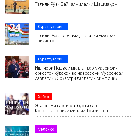
Таҷлили Рӯзи Байналмилалии Шашмақом
Суратгузориш
Таҷлили Рӯзи парчами давлатии ҷумҳурии
Тоҷикистон
Суратгузориш
Иштирок Пешвои миллат дар муаррифии
оркестри кӯдакон ва наврасони Муассисаи
давлатии «Оркестри давлатии симфонӣ»
Хабар
Эълон! Нишасти матбуотӣ дар
Консерваторияи миллии Тоҷикистон
Эълонҳо