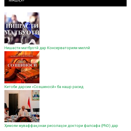
МАШҲУР
Нишасти матбуотӣ дар Консерваторияи миллӣ
Китоби дарсии «Созшиносӣ» ба нашр расид
Ҳимояи муваффақонаи рисолаҳои доктори фалсафа (PhD) дар