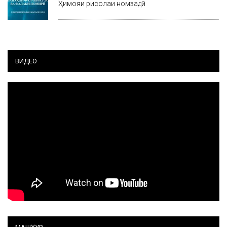
Ҳимояи рисолаи номзадӣ
ВИДЕО