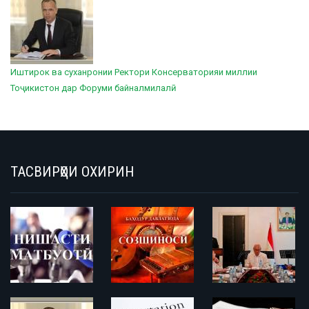
Иштирок ва суханронии Ректори Консерваторияи миллии
Тоҷикистон дар Форуми байналмилалӣ
ТАСВИРҲОИ ОХИРИН