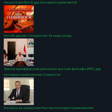
Нишасти матбуотӣ дар Консерваторияи миллӣ
Китоби дарсии «Созшиносӣ» ба нашр расид
Ҳимояи муваффақонаи рисолаҳои доктори фалсафа (PhD) дар
Консерваторияи миллии Тоҷикистон
Иштирок ва суханронии Ректори Консерваторияи миллии