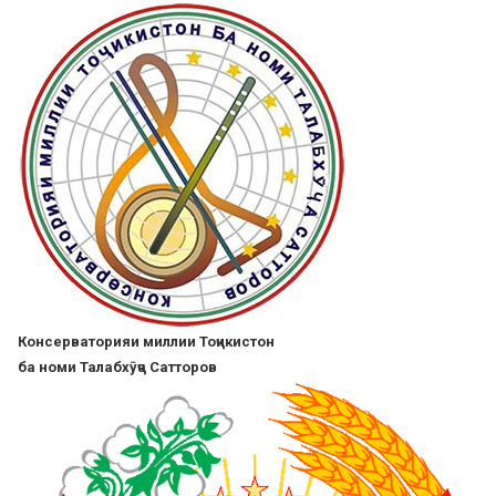
Skip
to
main
content
Консерваторияи миллии Тоҷикистон
ба номи Талабхӯҷа Сатторов