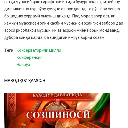
сатҳи муносиб ҷашн гирифтани ин иди бузург оҳангҳои зебову
дилнишин ва пуршӯру ҳаяҷоне офаридаанд, то рӯзгори хешро
бо шодию хуррамӣ омезиш диҳанд. Пас, моро зарур аст, ки
ҳамчун муассисаи олии касбии мусиқӣ он оҳангҳои зеборо дар
асоси рисолаҳои мусиқӣ, ки аз асрҳои миёна боқӣ мондаанд,
дубора зинда карда, ба зиндагии имрӯз ворид созем
Теги
Консерваторияи милли
Конференсия
Наврӯз
МАВОДҲОИ ҲАМСОН