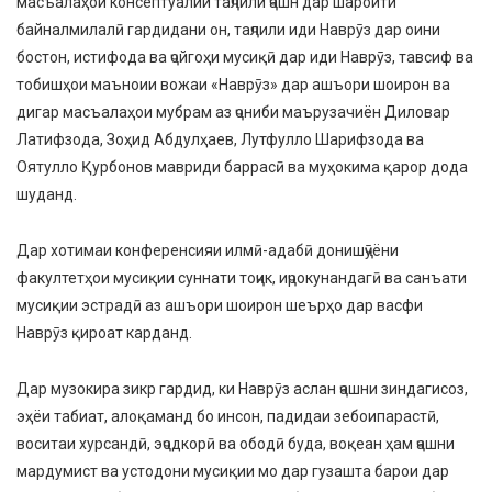
масъалаҳои консептуалии таҷлили ҷашн дар шароити
байналмилалӣ гардидани он, таҷлили иди Наврӯз дар оини
бостон, истифода ва ҷойгоҳи мусиқӣ дар иди Наврӯз, тавсиф ва
тобишҳои маъноии вожаи «Наврӯз» дар ашъори шоирон ва
дигар масъалаҳои мубрам аз ҷониби маърузачиён Диловар
Латифзода, Зоҳид Абдулҳаев, Лутфулло Шарифзода ва
Оятулло Қурбонов мавриди баррасӣ ва муҳокима қарор дода
шуданд.
Дар хотимаи конференсияи илмӣ-адабӣ донишҷӯёни
факултетҳои мусиқии суннати тоҷик, иҷрокунандагӣ ва санъати
мусиқии эстрадӣ аз ашъори шоирон шеърҳо дар васфи
Наврӯз қироат карданд.
Дар музокира зикр гардид, ки Наврӯз аслан ҷашни зиндагисоз,
эҳёи табиат, алоқаманд бо инсон, падидаи зебоипарастӣ,
воситаи хурсандӣ, эҷодкорӣ ва ободӣ буда, воқеан ҳам ҷашни
мардумист ва устодони мусиқии мо дар гузашта барои дар