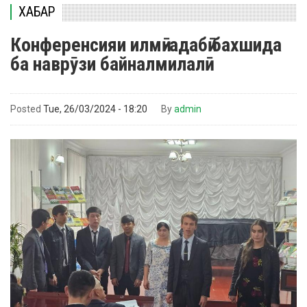
ХАБАР
Конференсияи илмӣ-адабӣ бахшида
ба наврӯзи байналмилалӣ
Posted
Tue, 26/03/2024 - 18:20
By
admin