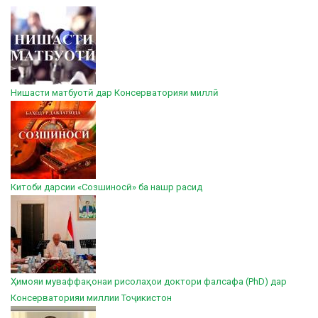
Нишасти матбуотӣ дар Консерваторияи миллӣ
Китоби дарсии «Созшиносӣ» ба нашр расид
Ҳимояи муваффақонаи рисолаҳои доктори фалсафа (PhD) дар
Консерваторияи миллии Тоҷикистон