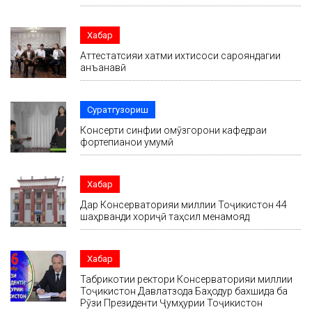
Хабар
Аттестатсияи хатми ихтисоси сарояндагии
анъанавӣ
Суратгузориш
Консерти синфии омӯзгорони кафедраи
фортепианои умумӣ
Хабар
Дар Консерваторияи миллии Тоҷикистон 44
шаҳрванди хориҷӣ таҳсил менамояд
Хабар
Табрикотии ректори Консерваторияи миллии
Тоҷикистон Давлатзода Баҳодур бахшида ба
Рӯзи Президенти Ҷумҳурии Тоҷикистон