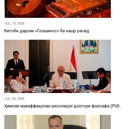
JUL, 13, 2026
Китоби дарсии «Созшиносӣ» ба нашр расид
JUL, 03, 2026
Ҳимояи муваффақонаи рисолаҳои доктори фалсафа (PhD…