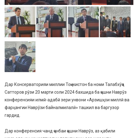
Дар Консерваторияи миллии Тоҷикистон ба номи Талабхӯҷа
Сатторов рӯзи 20 марти соли 2024 бахшида ба ҷашни Наврӯз
конференсияи илмӣ-адабӣ зери унвони «Арзишҳои миллӣ ва
фарҳангии Наврӯзи байналмилалӣ» ташкил ва баргузор
гардид.
Дар конференсия чанд ҷанбаи ҷашни Наврӯз, аз қабили