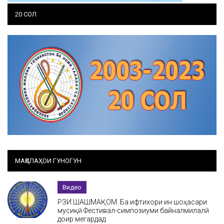
20 СОЛ
МАҚОЛАҲОИ ГУНОГУН
Видео
РӮЗИ ШАШМАҚОМ. Ба ифтихори ин шоҳасари
мусиқӣ Фестивал-симпозиуми байналмилалӣ
доир мегардад