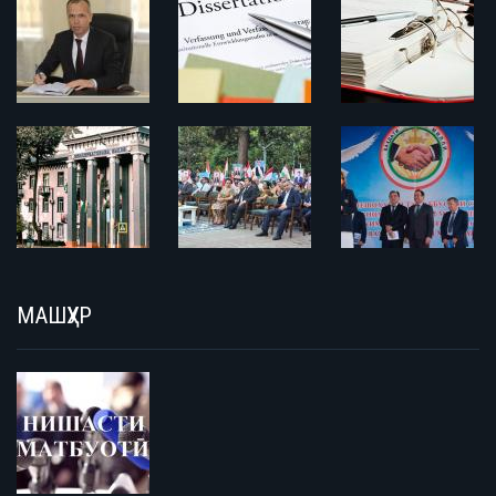
МАШҲУР