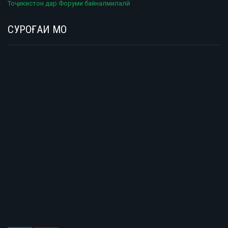
Тоҷикистон дар Форуми байналмилалӣ
СУРОҒАИ МО