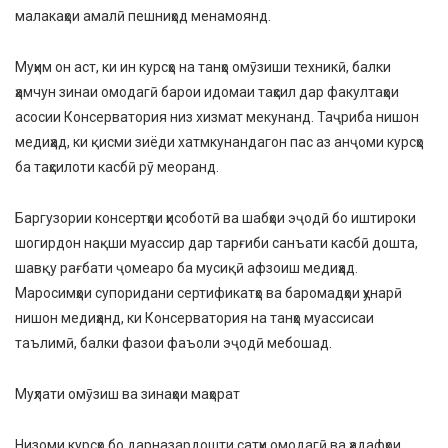
малакаҳои амалӣ пешниҳод менамоянд.
Муҳим он аст, ки ин курсҳо на танҳо омӯзиши техникӣ, балки
ҳамчун зинаи омодагӣ барои идомаи таҳсил дар факултаҳои
асосии Консерватория низ хизмат мекунанд. Таҷриба нишон
медиҳад, ки қисми зиёди хатмкунандагон пас аз анҷоми курсҳо
ба таҳсилоти касбӣ рӯ меоранд.
Баргузории консертҳои ҳисоботӣ ва шабҳои эҷодӣ бо иштироки
шогирдон нақши муассир дар тарғиби санъати касбӣ дошта,
шавқу рағбати ҷомеаро ба мусиқӣ афзоиш медиҳад.
Маросимҳои супоридани сертификатҳо ва баромадҳои ҳунарӣ
нишон медиҳанд, ки Консерватория на танҳо муассисаи
таълимӣ, балки фазои фаъоли эҷодӣ мебошад.
Муҳлати омӯзиш ва зинаҳои маҳорат
Низоми курсҳо бо дарназардошти сатҳи омодагӣ ва ҳадафҳои