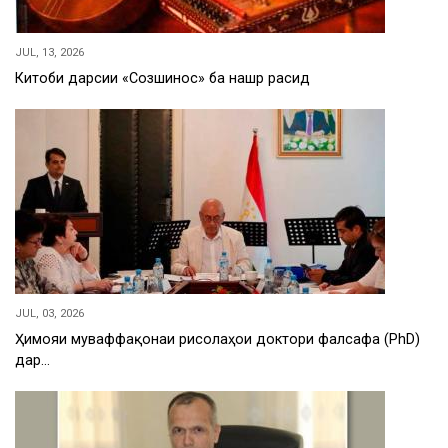
JUL, 13, 2026
Китоби дарсии «Созшиносӣ» ба нашр расид
JUL, 03, 2026
Ҳимояи муваффақонаи рисолаҳои доктори фалсафа (PhD)
дар…