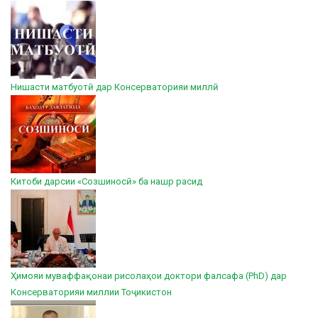
Нишасти матбуотӣ дар Консерваторияи миллӣ
Китоби дарсии «Созшиносӣ» ба нашр расид
Ҳимояи муваффақонаи рисолаҳои доктори фалсафа (PhD) дар
Консерваторияи миллии Тоҷикистон