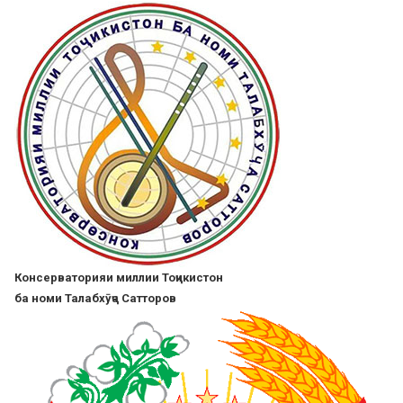
Skip
to
main
content
Консерваторияи миллии Тоҷикистон
ба номи Талабхӯҷа Сатторов