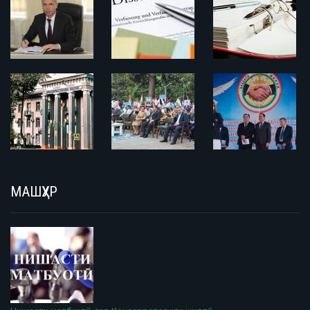
МАШҲУР