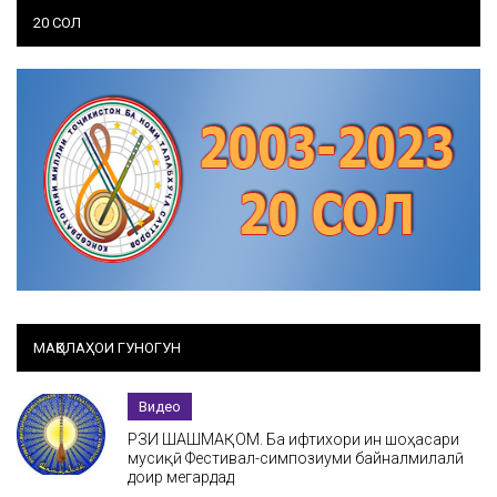
20 СОЛ
МАҚОЛАҲОИ ГУНОГУН
Видео
РӮЗИ ШАШМАҚОМ. Ба ифтихори ин шоҳасари
мусиқӣ Фестивал-симпозиуми байналмилалӣ
доир мегардад