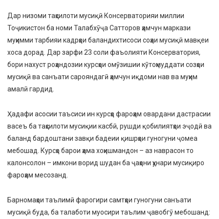
Дар низоми таҳсилоти мусиқӣ Консерваторияи миллии
Тоҷикистон ба номи Талабхӯҷа Сатторов ҳамчун маркази
муҳимми тарбияи кадрҳои баландихтисоси соҳаи мусиқӣ мавқеи
хоса дорад. Дар зарфи 23 соли фаъолияти Консерватория,
бори нахуст роҳандозии курсҳои омӯзишии кӯтоҳмуддати созҳои
мусиқӣ ва санъати сарояндагӣ ҳамчун иқдоми нав ва муҳим
амалӣ гардид.
Ҳадафи асосии таъсиси ин курсҳо фароҳам овардани дастрасии
васеъ ба таҳсилоти мусиқии касбӣ, рушди қобилиятҳои эҷодӣ ва
баланд бардоштани завқи бадеии қишрҳои гуногуни ҷомеа
мебошад. Курсҳо барои ҳама хоҳишмандон – аз наврасон то
калонсолон – имкони ворид шудан ба ҷаҳони ҳунари мусиқиро
фароҳам месозанд.
Барномаҳои таълимӣ фарогири самтҳои гуногуни санъати
мусиқӣ буда, ба талаботи муосири таълим ҷавобгӯ мебошанд: