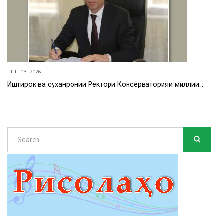
JUL, 03, 2026
Иштирок ва суханронии Ректори Консерваторияи миллии…
Search
SEARC
Search