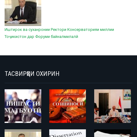
Иштирок ва суханронии Ректори Консерваторияи миллии
Тоҷикистон дар Форуми байналмилалӣ
ТАСВИРҲОИ ОХИРИН