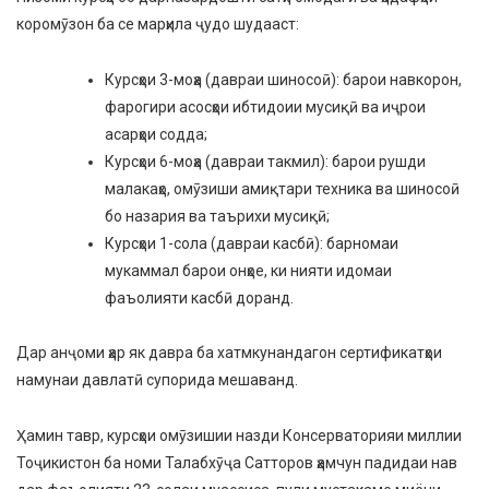
коромӯзон ба се марҳила ҷудо шудааст:
Курсҳои 3-моҳа (давраи шиносоӣ): барои навкорон,
фарогири асосҳои ибтидоии мусиқӣ ва иҷрои
асарҳои содда;
Курсҳои 6-моҳа (давраи такмил): барои рушди
малакаҳо, омӯзиши амиқтари техника ва шиносоӣ
бо назария ва таърихи мусиқӣ;
Курсҳои 1-сола (давраи касбӣ): барномаи
мукаммал барои онҳое, ки нияти идомаи
фаъолияти касбӣ доранд.
Дар анҷоми ҳар як давра ба хатмкунандагон сертификатҳои
намунаи давлатӣ супорида мешаванд.
Ҳамин тавр, курсҳои омӯзишии назди Консерваторияи миллии
Тоҷикистон ба номи Талабхӯҷа Сатторов ҳамчун падидаи нав