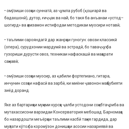
• омӯзиши созҳои суннатӣ, аз ҷумла рубоб (қошғарӣ ва
бадахшонӣ), дутор, ғиҷҷак ва най, бо такя ба анъанаи «устод–
шогирд» ва ҳамзамон истифодаи методикаи муосири нотавӣ;
• таълими сарояндагӣ дар жанрҳои гуногун: овози классикӣ
(опера), сурудхонии мардумӣ ва эстрадӣ, бо таваҷҷуҳ ба
гузориши дурусти овоз, техникаи нафаскашӣ ва маҳорати
саҳнавӣ;
• омӯзиши созҳои муосир, аз қабили фортепиано, гитара,
инчунин созҳои нафасӣ ва зарбӣ, ки миёни ҷавонон маҳбубияти
зиёд доранд.
Яке аз бартариҳои муҳими курсҳо ҷалби устодони соҳибтаҷриба ва
мутахассисони варзидаи Консерватория мебошад. Барномаҳо
бо назардошти меъёрҳои таълими касбӣ таҳия гардида, дар
муҳлати кӯтоҳ ба коромӯзон донишҳои асосии назариявӣ ва