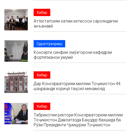
Хабар
Аттестатсияи хатми ихтисоси сарояндагии
анъанавӣ
Суратгузориш
Консерти синфии омӯзгорони кафедраи
фортепианои умумӣ
Хабар
Дар Консерваторияи миллии Тоҷикистон 44
шаҳрванди хориҷӣ таҳсил менамояд
Хабар
Табрикотии ректори Консерваторияи миллии
Тоҷикистон Давлатзода Баҳодур бахшида ба
Рӯзи Президенти Ҷумҳурии Тоҷикистон