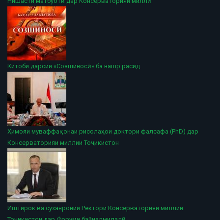
Нишасти матбуотӣ дар Консерваторияи миллӣ
Китоби дарсии «Созшиносӣ» ба нашр расид
Ҳимояи муваффақонаи рисолаҳои доктори фалсафа (PhD) дар
Консерваторияи миллии Тоҷикистон
Иштирок ва суханронии Ректори Консерваторияи миллии
Тоҷикистон дар Форуми байналмилалӣ