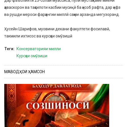
дар фаъолияти 23-солаи муассиса, пули мустаҳкаме миёни
ҳаваскорон ва таҳсилоти касбии мусиқӣ ба ҳисоб рафта, дар ҳифз
ва рушди мероси фарҳангии миллӣ саҳми арзанда мегузоранд.
Ҳусейн Шарифов, муовини декани факултети фосилавӣ,
такмили ихтисос ва курсҳои омӯзишӣ
Теги
Консерваторияи милли
Курсҳои омӯзиши
МАВОДҲОИ ҲАМСОН