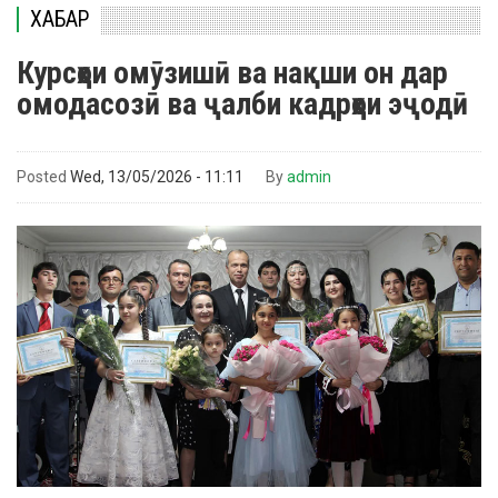
ХАБАР
Курсҳои омӯзишӣ ва нақши он дар
омодасозӣ ва ҷалби кадрҳои эҷодӣ
Posted
Wed, 13/05/2026 - 11:11
By
admin