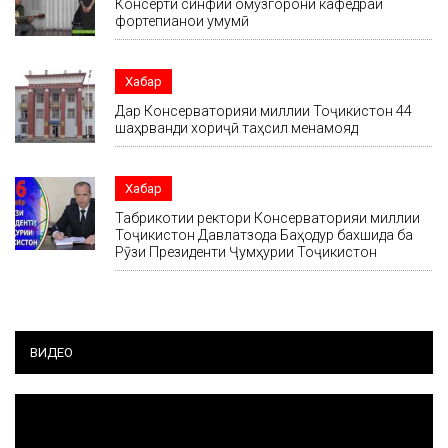
Консерти синфии омӯзгорони кафедраи
фортепианои умумӣ
Хабар
Дар Консерваторияи миллии Тоҷикистон 44
шаҳрванди хориҷӣ таҳсил менамояд
Хабар
Табрикотии ректори Консерваторияи миллии
Тоҷикистон Давлатзода Баҳодур бахшида ба
Рӯзи Президенти Ҷумҳурии Тоҷикистон
ВИДЕО