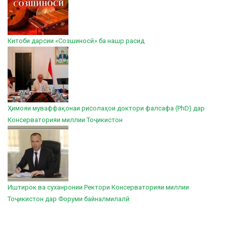
Китоби дарсии «Созшиносӣ» ба нашр расид
Ҳимояи муваффақонаи рисолаҳои доктори фалсафа (PhD) дар
Консерваторияи миллии Тоҷикистон
Иштирок ва суханронии Ректори Консерваторияи миллии
Тоҷикистон дар Форуми байналмилалӣ