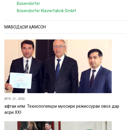
Bösendorfer
Bösendorfer Klavierfabrik GmbH
МАВОДҲОИ ҲАМСОН
APR, 21, 2026
Ҳафтаи илм: Технологияҳои муосири режиссураи овоз дар
асри XXI