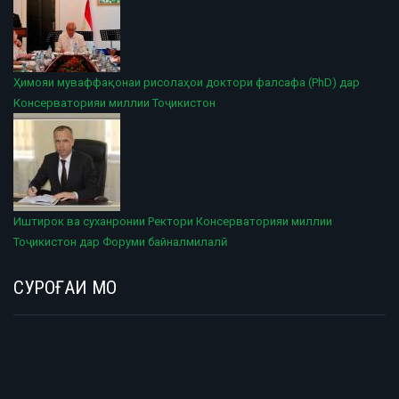
Ҳимояи муваффақонаи рисолаҳои доктори фалсафа (PhD) дар
Консерваторияи миллии Тоҷикистон
Иштирок ва суханронии Ректори Консерваторияи миллии
Тоҷикистон дар Форуми байналмилалӣ
СУРОҒАИ МО