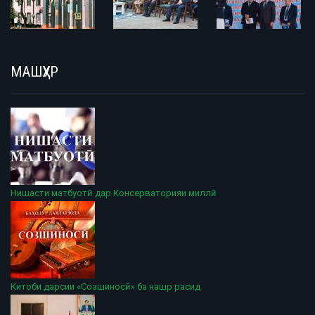
МАШҲУР
Нишасти матбуотӣ дар Консерваторияи миллӣ
Китоби дарсии «Созшиносӣ» ба нашр расид