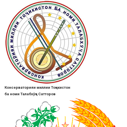
Skip
to
main
content
Консерваторияи миллии Тоҷикистон
ба номи Талабхӯҷа Сатторов