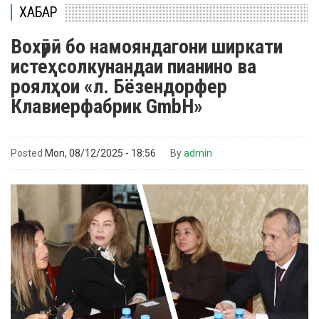
ХАБАР
Вохӯрӣ бо намояндагони ширкати
истеҳсолкунандаи пианино ва
роялҳои «л. Бёзендорфер
Клавиерфабрик GmbH»
Posted
Mon, 08/12/2025 - 18:56
By
admin