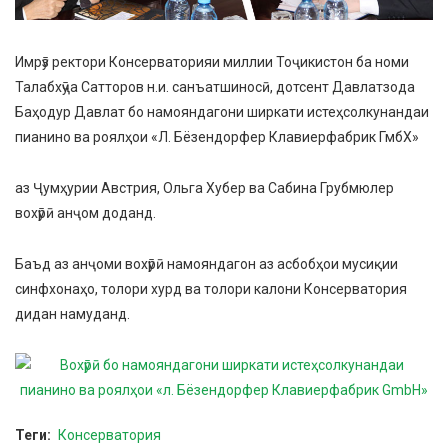
Имрӯз ректори Консерваторияи миллии Тоҷикистон ба номи
Талабхӯҷа Сатторов н.и. санъатшиносӣ, дотсент Давлатзода
Баҳодур Давлат бо намояндагони ширкати истеҳсолкунандаи
пианино ва роялҳои «Л. Бёзендорфер Клавиерфабрик ГмбХ»
аз Ҷумҳурии Австрия, Ольга Хубер ва Сабина Грубмюлер
вохӯрӣ анҷом доданд.
Баъд аз анҷоми вохӯрӣ намояндагон аз асбобҳои мусиқии
синфхонаҳо, толори хурд ва толори калони Консерватория
дидан намуданд.
Теги
Консерватория