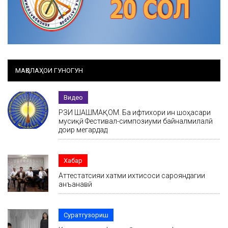
МАҚОЛАҲОИ ГУНОГУН
Видео
РӮЗИ ШАШМАҚОМ. Ба ифтихори ин шоҳасари
мусиқӣ Фестивал-симпозиуми байналмилалӣ
доир мегардад
Хабар
Аттестатсияи хатми ихтисоси сарояндагии
анъанавӣ
Суратгузориш