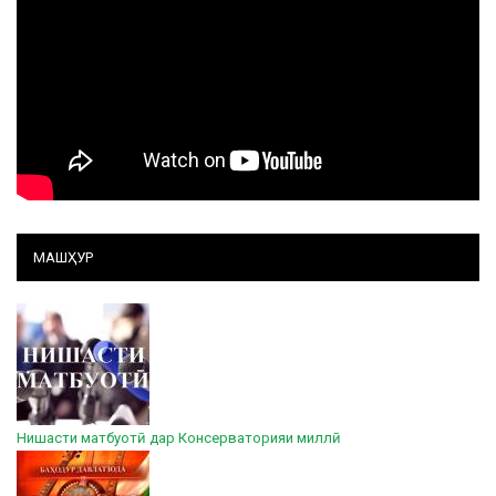
МАШҲУР
Нишасти матбуотӣ дар Консерваторияи миллӣ