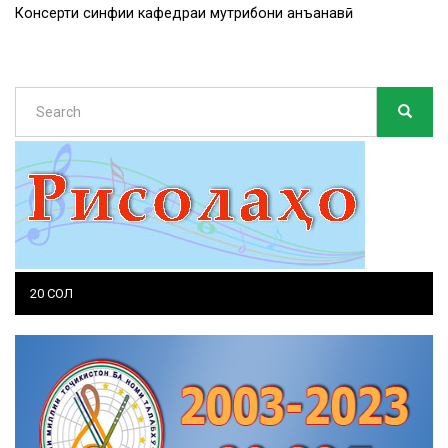
Консерти синфии кафедраи мутрибони анъанавӣ
Search
SEARC
Search
20 СОЛ