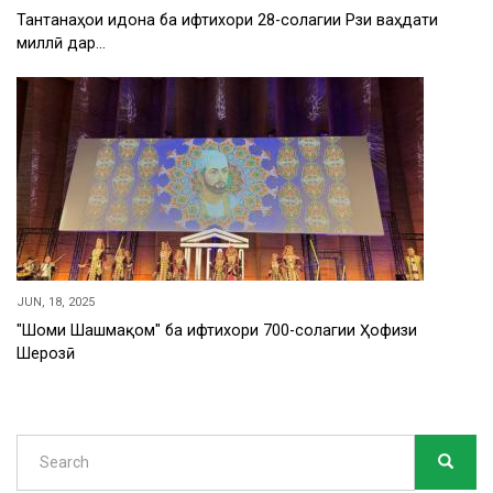
Тантанаҳои идона ба ифтихори 28-солагии Рӯзи ваҳдати
миллӣ дар…
JUN, 18, 2025
"Шоми Шашмақом" ба ифтихори 700-солагии Ҳофизи
Шерозӣ
Search
SEARC
Search