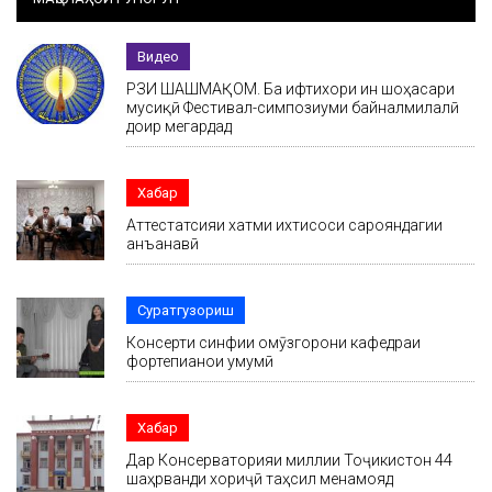
Видео
РӮЗИ ШАШМАҚОМ. Ба ифтихори ин шоҳасари
мусиқӣ Фестивал-симпозиуми байналмилалӣ
доир мегардад
Хабар
Аттестатсияи хатми ихтисоси сарояндагии
анъанавӣ
Суратгузориш
Консерти синфии омӯзгорони кафедраи
фортепианои умумӣ
Хабар
Дар Консерваторияи миллии Тоҷикистон 44
шаҳрванди хориҷӣ таҳсил менамояд