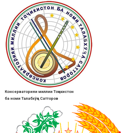
Skip
to
main
content
Консерваторияи миллии Тоҷикистон
ба номи Талабхӯҷа Сатторов