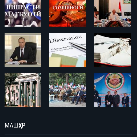
МАШҲУР