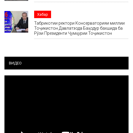
Хабар
Табрикотии ректори Консерваторияи миллии
Тоҷикистон Давлатзода Баҳодур бахшида ба
Рӯзи Президенти Ҷумҳурии Тоҷикистон
ВИДЕО