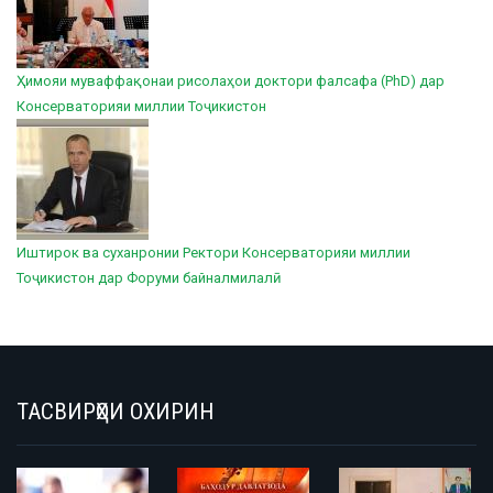
Ҳимояи муваффақонаи рисолаҳои доктори фалсафа (PhD) дар
Консерваторияи миллии Тоҷикистон
Иштирок ва суханронии Ректори Консерваторияи миллии
Тоҷикистон дар Форуми байналмилалӣ
ТАСВИРҲОИ ОХИРИН