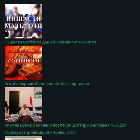
Нишасти матбуотӣ дар Консерваторияи миллӣ
Китоби дарсии «Созшиносӣ» ба нашр расид
Ҳимояи муваффақонаи рисолаҳои доктори фалсафа (PhD) дар
Консерваторияи миллии Тоҷикистон