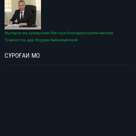
Иштирок ва суханронии Ректори Консерваторияи миллии
Тоҷикистон дар Форуми байналмилалӣ
СУРОҒАИ МО