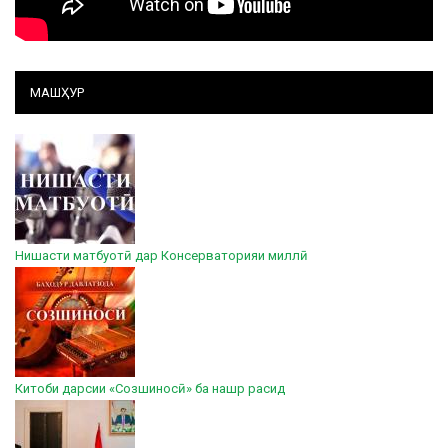
МАШҲУР
Нишасти матбуотӣ дар Консерваторияи миллӣ
Китоби дарсии «Созшиносӣ» ба нашр расид