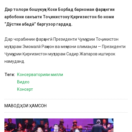
Дар толори бошукуҳи Кохи Борбад барномаи фарҳангии
арбобони санъати Тоҷикистону Қирғизистон бо номи
“Дӯстии абадӣ” баргузор гардид.
Дар чорабинии фарҳангӣ Президенти Ҷумҳурии Тоҷикистон
муҳтарам Эмомалӣ Раҳмон ва меҳмони олимақом — Президенти
Ҷумҳурии Қирғизистон муҳтарам Садир Жапаров иштирок
намуданд.
Теги
Консерваторияи милли
Видео
Консерт
МАВОДҲОИ ҲАМСОН