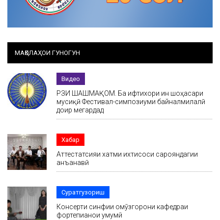
МАҚОЛАҲОИ ГУНОГУН
Видео
РӮЗИ ШАШМАҚОМ. Ба ифтихори ин шоҳасари
мусиқӣ Фестивал-симпозиуми байналмилалӣ
доир мегардад
Хабар
Аттестатсияи хатми ихтисоси сарояндагии
анъанавӣ
Суратгузориш
Консерти синфии омӯзгорони кафедраи
фортепианои умумӣ