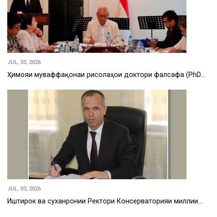
JUL, 03, 2026
Ҳимояи муваффақонаи рисолаҳои доктори фалсафа (PhD…
JUL, 03, 2026
Иштирок ва суханронии Ректори Консерваторияи миллии…