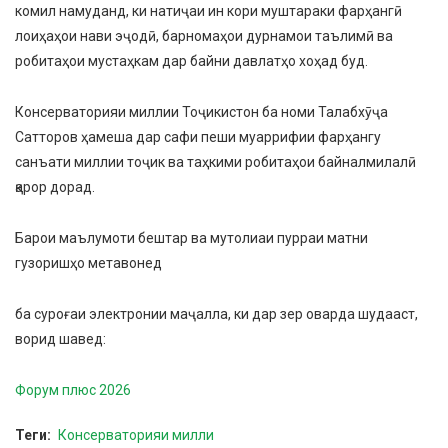
комил намуданд, ки натиҷаи ин кори муштараки фарҳангӣ
лоиҳаҳои нави эҷодӣ, барномаҳои дурнамои таълимӣ ва
робитаҳои мустаҳкам дар байни давлатҳо хоҳад буд.
Консерваторияи миллии Тоҷикистон ба номи Талабхӯҷа
Сатторов ҳамеша дар сафи пеши муаррифии фарҳангу
санъати миллии тоҷик ва таҳкими робитаҳои байналмилалӣ
қарор дорад.
Барои маълумоти бештар ва мутолиаи пурраи матни
гузоришҳо метавонед
ба суроғаи электронии маҷалла, ки дар зер оварда шудааст,
ворид шавед:
Форум плюс 2026
Теги
Консерваторияи милли