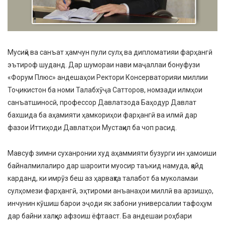
Мусиқӣ ва санъат ҳамчун пули сулҳ ва дипломатияи фарҳангӣ
эътироф шуданд. Дар шумораи нави маҷаллаи бонуфузи
«Форум Плюс» андешаҳои Ректори Консерваторияи миллии
Тоҷикистон ба номи Талабхӯҷа Сатторов, номзади илмҳои
санъатшиносӣ, профессор Давлатзода Баҳодур Давлат
бахшида ба аҳамияти ҳамкориҳои фарҳангӣ ва илмӣ дар
фазои Иттиҳоди Давлатҳои Мустақил ба чоп расид.
Мавсуф зимни суханронии худ аҳаммияти бузурги ин ҳамоиши
байналмилалиро дар шароити муосир таъкид намуда, қайд
карданд, ки имрӯз беш аз ҳарвақта талабот ба муколамаи
сулҳомези фарҳангӣ, эҳтироми анъанаҳои миллӣ ва арзишҳо,
инчунин кӯшиш барои эҷоди як забони универсалии тафоҳум
дар байни халқҳо афзоиш ёфтааст. Ба андешаи роҳбари