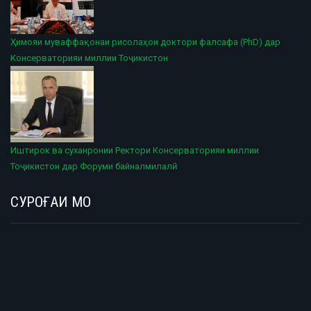
Ҳимояи муваффақонаи рисолаҳои доктори фалсафа (PhD) дар
Консерваторияи миллии Тоҷикистон
Иштирок ва суханронии Ректори Консерваторияи миллии
Тоҷикистон дар Форуми байналмилалӣ
СУРОҒАИ МО