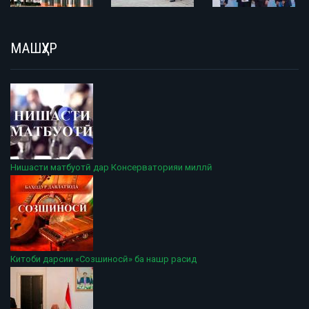
МАШҲУР
Нишасти матбуотӣ дар Консерваторияи миллӣ
Китоби дарсии «Созшиносӣ» ба нашр расид