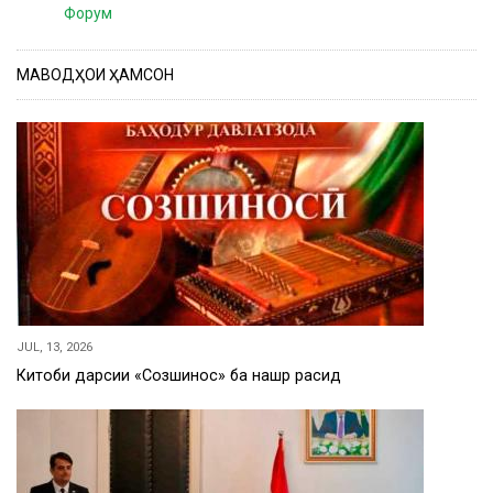
Форум
МАВОДҲОИ ҲАМСОН
JUL, 13, 2026
Китоби дарсии «Созшиносӣ» ба нашр расид