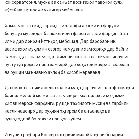
консерватория, мусиқӣ ва санъат воситаҳои тавонои сулҳ,
дӯстӣ ва эҳтироми якдигар мебошанд.
Ҳамзамон таъкид гардид, ки ҳадафи асосии ин Форуми
бонуфуз мусоидат ба шаклгирии фазои ягонаи фарҳангӣ ва
илмӣ дар доираи Иттиҳод мебошад. Дар баробари ин,
вазифаҳои муҳим ин созгор намудани ҳамкориҳо дар байни
намояндагони зиёиён, ходимони санъат ва олимон, инчунин
ҷустуҷӯи роҳҳои нави ҳамкорӣ дар соҳаҳои маориф, фарҳанг
ва рушди маънавию ахлоқӣ ба ҳисоб мераванд.
Дар мақола таъкид мешавад, ки маҳз дар чунин платформаҳои
байналмилалӣ мо метавонем якҷоя масъалаҳои муҳимми
ҳифзи мероси фарҳангӣ, рушди таҳсилоти мусиқӣ ва тарбияи
насли ҷавонро дар рӯҳияи эҳтиром ба анъанаҳо ва
кушодадилӣ ба ғояҳои нав ҳал кунем.
Инчунин роҳбари Консерваторияи миллӣ изҳори боварии