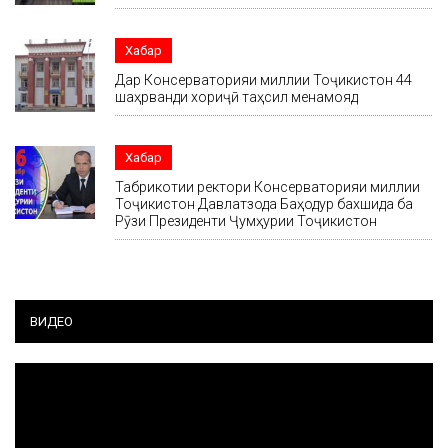
Хабар
Дар Консерваторияи миллии Тоҷикистон 44
шаҳрванди хориҷӣ таҳсил менамояд
Хабар
Табрикотии ректори Консерваторияи миллии
Тоҷикистон Давлатзода Баҳодур бахшида ба
Рӯзи Президенти Ҷумҳурии Тоҷикистон
ВИДЕО