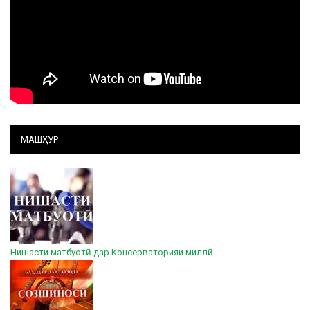
МАШҲУР
Нишасти матбуотӣ дар Консерваторияи миллӣ