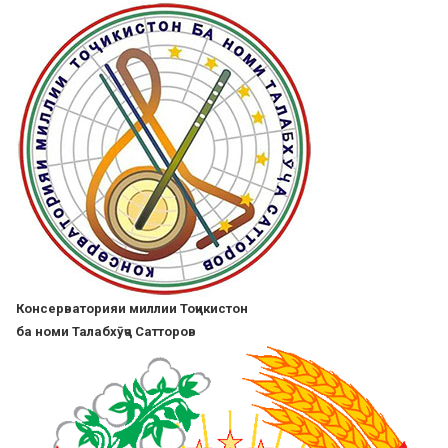
Skip
to
main
content
Консерваторияи миллии Тоҷикистон
ба номи Талабхӯҷа Сатторов