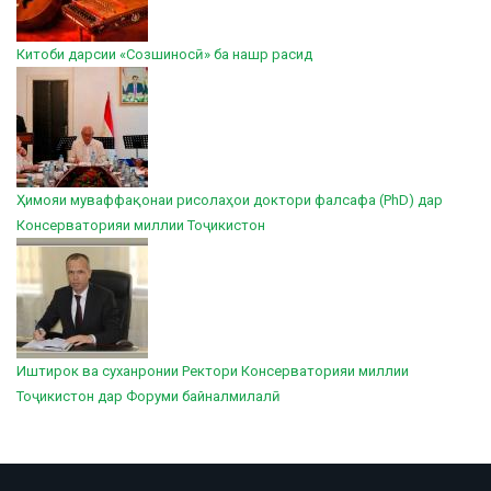
Китоби дарсии «Созшиносӣ» ба нашр расид
Ҳимояи муваффақонаи рисолаҳои доктори фалсафа (PhD) дар
Консерваторияи миллии Тоҷикистон
Иштирок ва суханронии Ректори Консерваторияи миллии
Тоҷикистон дар Форуми байналмилалӣ