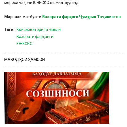
мероси ҷаҳони ЮНЕСКО шомил шуданд.
Маркази матбуоти
Вазорати фарҳанги Ҷумҳурии Тоҷикистон
Теги
Консерваторияи милли
Вазорати фарҳанги
ЮНЕСКО
МАВОДҲОИ ҲАМСОН