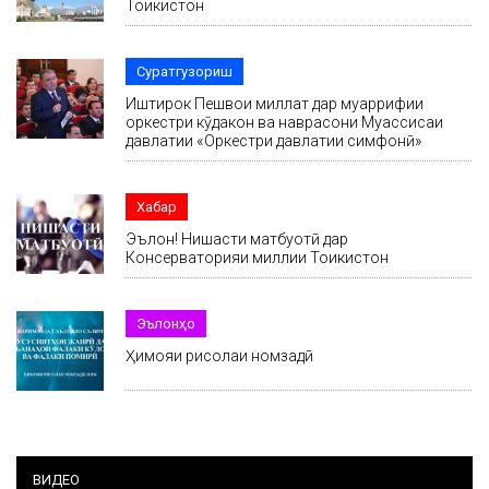
Тоҷикистон
Суратгузориш
Иштирок Пешвои миллат дар муаррифии
оркестри кӯдакон ва наврасони Муассисаи
давлатии «Оркестри давлатии симфонӣ»
Хабар
Эълон! Нишасти матбуотӣ дар
Консерваторияи миллии Тоҷикистон
Эълонҳо
Ҳимояи рисолаи номзадӣ
ВИДЕО