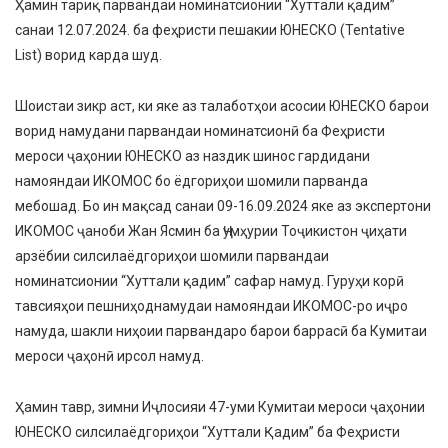
Ҳамин тариқ парвандаи номинатсионии “Хуттали қадим”
санаи 12.07.2024. ба феҳристи пешакии ЮНЕСКО (Tentative
List) ворид карда шуд.
Шоистаи зикр аст, ки яке аз талаботҳои асосии ЮНЕСКО барои
ворид намудани парвандаи номинатсионӣ ба Феҳристи
мероси ҷаҳонии ЮНЕСКО аз наздик шинос гардидани
намояндаи ИКОМОС бо ёдгориҳои шомили парванда
мебошад. Бо ин мақсад санаи 09-16.09.2024 яке аз экспертони
ИКОМОС ҷаноби Жан Ясмин ба Ҷумҳурии Тоҷикистон ҷиҳати
арзёбии силсилаёдгориҳои шомили парвандаи
номинатсионии “Хуттали қадим” сафар намуд. Гуруҳи корӣ
тавсияҳои пешниҳоднамудаи намояндаи ИКОМОС-ро иҷро
намуда, шакли ниҳоии парвандаро барои баррасӣ ба Кумитаи
мероси ҷаҳонӣ ирсол намуд.
Ҳамин тавр, зимни Иҷлосияи 47-уми Кумитаи мероси ҷаҳонии
ЮНЕСКО силсилаёдгориҳои “Хуттали Қадим” ба Феҳристи