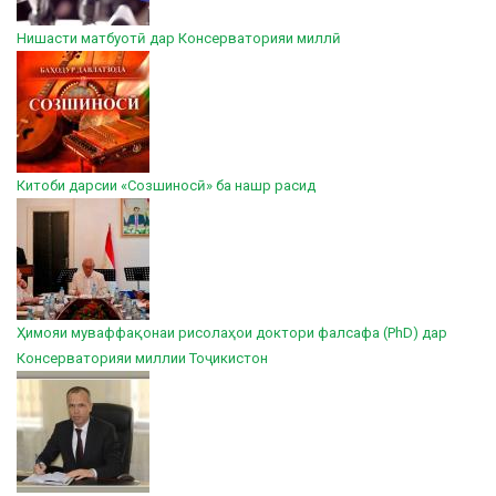
Нишасти матбуотӣ дар Консерваторияи миллӣ
Китоби дарсии «Созшиносӣ» ба нашр расид
Ҳимояи муваффақонаи рисолаҳои доктори фалсафа (PhD) дар
Консерваторияи миллии Тоҷикистон