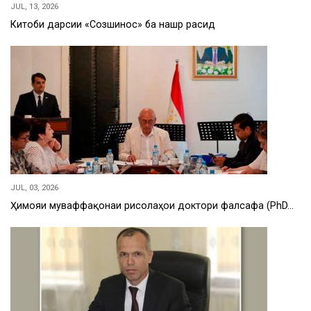
JUL, 13, 2026
Китоби дарсии «Созшиносӣ» ба нашр расид
JUL, 03, 2026
Ҳимояи муваффақонаи рисолаҳои доктори фалсафа (PhD…