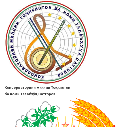
Skip
to
main
content
Консерваторияи миллии Тоҷикистон
ба номи Талабхӯҷа Сатторов