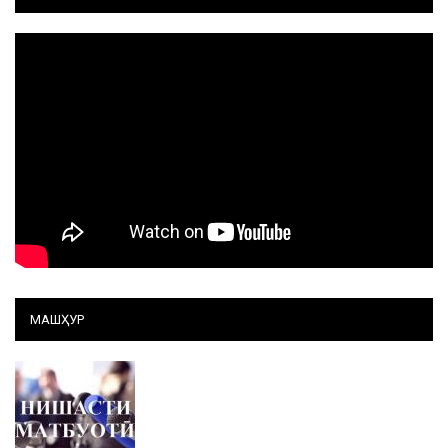
МАШҲУР