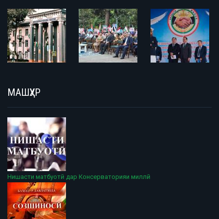
МАШҲУР
Нишасти матбуотӣ дар Консерваторияи миллӣ