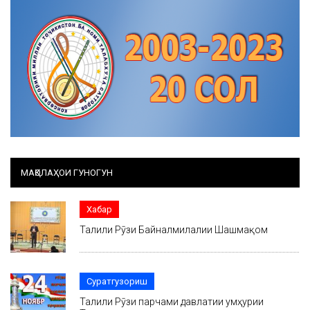
МАҚОЛАҲОИ ГУНОГУН
Хабар
Таҷлили Рӯзи Байналмилалии Шашмақом
Суратгузориш
Таҷлили Рӯзи парчами давлатии ҷумҳурии