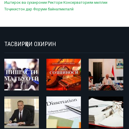
Иштирок ва суханронии Ректори Консерваторияи миллии
Тоҷикистон дар Форуми байналмилалӣ
ТАСВИРҲОИ ОХИРИН