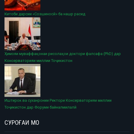
Китоби дарсии «Созшиносӣ» ба нашр расид
Ҳимояи муваффақонаи рисолаҳои доктори фалсафа (PhD) дар
Консерваторияи миллии Тоҷикистон
Иштирок ва суханронии Ректори Консерваторияи миллии
Тоҷикистон дар Форуми байналмилалӣ
СУРОҒАИ МО