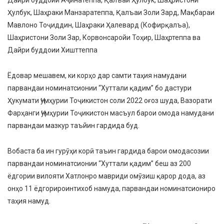
Дайри буддоии Аҷинатеппа, Қалъаи Ҳулбук, Шаҳристони
Ҳулбук, Шаҳраки Манзаратеппа, Қалъаи Золи Зард, Мақбараи
Мавлоно Тоҷиддин, Шаҳраки Ҳалевард (Кофирқалъа),
Шаҳристони Золи Зар, Корвонсаройи Тоҳир, Шаҳртеппа ва
Дайри буддоии Хишттеппа
Ёдовар мешавем, ки корҳо дар самти таҳия намудани
парвандаи номинатсионии “Хуттали қадим” бо дастури
Ҳукумати Ҷумҳурии Тоҷикистон соли 2022 оғоз шуда, Вазорати
Фарҳанги Ҷумҳурии Тоҷикистон масъул барои омода намудани
парвандаи мазкур таъйин гардида буд.
Вобаста ба ин гурӯҳи корӣ таъин гардида барои омодасозии
парвандаи номинатсионии “Хуттали қадим” беш аз 200
ёдгории вилояти Хатлонро мавриди омӯзиш қарор дода, аз
онҳо 11 ёдгорироинтихоб намуда, парвандаи номинатсиониро
таҳия намуд.