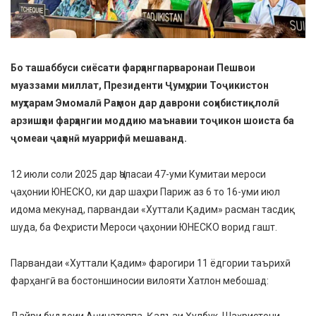
Бо ташаббуси сиёсати фарҳангпарваронаи Пешвои
муаззами миллат, Президенти Ҷумҳурии Тоҷикистон
муҳтарам Эмомалӣ Раҳмон дар даврони соҳибистиқлолӣ
арзишҳои фарҳангии моддию маънавии тоҷикон шоиста ба
ҷомеаи ҷаҳонӣ муаррифӣ мешаванд.
12 июли соли 2025 дар Ҷаласаи 47-уми Кумитаи мероси
ҷаҳонии ЮНЕСКО, ки дар шаҳри Париж аз 6 то 16-уми июл
идома мекунад, парвандаи «Хуттали Қадим» расман тасдиқ
шуда, ба Феҳристи Мероси ҷаҳонии ЮНЕСКО ворид гашт.
Парвандаи «Хуттали Қадим» фарогири 11 ёдгории таърихӣ
фарҳангӣ ва бостоншиносии вилояти Хатлон мебошад: