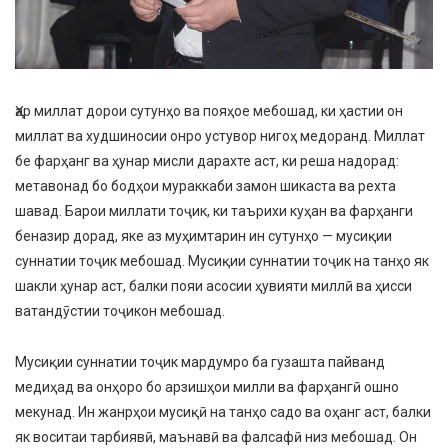
Ҳар миллат дорои сутунҳо ва пояҳое мебошад, ки ҳастии он
миллат ва худшиносии онро устувор нигоҳ медоранд. Миллат
бе фарҳанг ва ҳунар мисли дарахте аст, ки реша надорад:
метавонад бо бодҳои мураккаби замон шикаста ва рехта
шавад. Барои миллати тоҷик, ки таърихи куҳан ва фарҳанги
беназир дорад, яке аз муҳимтарин ин сутунҳо — мусиқии
суннатии тоҷик мебошад. Мусиқии суннатии тоҷик на танҳо як
шакли ҳунар аст, балки пояи асосии ҳувияти миллӣ ва ҳисси
ватандӯстии тоҷикон мебошад.
Мусиқии суннатии тоҷик мардумро ба гузашта пайванд
медиҳад ва онҳоро бо арзишҳои милли ва фарҳангӣ ошно
мекунад. Ин жанрҳои мусиқӣ на танҳо садо ва оҳанг аст, балки
як воситаи тарбиявӣ, маънавӣ ва фалсафӣ низ мебошад. Он