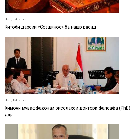
JUL, 13, 2026
Китоби дарсии «Созшиносӣ» ба нашр расид
JUL, 03, 2026
Ҳимояи муваффақонаи рисолаҳои доктори фалсафа (PhD)
дар…