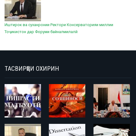
Иштирок ва суханронии Ректори Консерваторияи миллии
Тоҷикистон дар Форуми байналмилалӣ
ТАСВИРҲОИ ОХИРИН