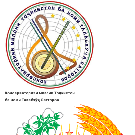
Skip
to
main
content
Консерваторияи миллии Тоҷикистон
ба номи Талабхӯҷа Сатторов