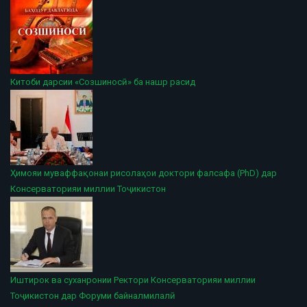
Китоби дарсии «Созшиносӣ» ба нашр расид
Ҳимояи муваффақонаи рисолаҳои доктори фалсафа (PhD) дар
Консерваторияи миллии Тоҷикистон
Иштирок ва суханронии Ректори Консерваторияи миллии
Тоҷикистон дар Форуми байналмилалӣ