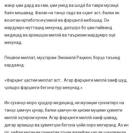
жанр ҳам дард ва ғам, ҳам умед ва шодӣ ба таври мусиқӣ
баён мешавад. Фалак на танҳо садо ва оҳанг аст, балки як
воситаи иртиботи иҷтимоӣ ва фарҳангӣ мебошад. Он
мардумро муттаҳид мекунад, дилҳоро бо ҳам пайванд
медиҳад ва арзишҳои миллӣ ва таърихии мардумро эҳё
мекунад.
Пешвои миллат, муҳтарам Эмомалӣ Раҳмон, борҳо таъкид
кардаанд:
«Фарҳанг ҳастии миллат аст… Агар фарҳанги миллӣ заиф шуд,
ҷояшро фарҳанги бегона пур мекунад.»
Ин суханҳо моро ҳушдор медиҳанд, ки мусиқии суннатиро на
танҳо ҳамчун ҳунар, балки ҳамчун як қисми муҳими ҳувияти
миллӣ эҳтиром кунем. Агар фарҳанги миллӣ заиф шавад,
дигар арзишҳо ва ҳувиятҳои бегона ҷойи онро мегиранд. Аз ин
рӯ, ҳифзи мусиқии суннатии тоҷик вазифаи ҳар як шаҳрванди