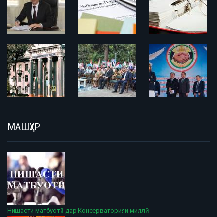
МАШҲУР
Нишасти матбуотӣ дар Консерваторияи миллӣ