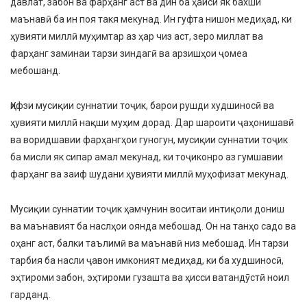
давлат, забон ва фарҳанг аст ва дин ба ҳайси як бахши
маънавӣ ба ин поя такя мекунад. Ин гуфта нишон медиҳад, ки
ҳувияти миллӣ муҳимтар аз ҳар чиз аст, зеро миллат ва
фарҳанг заминаи тарзи зиндагӣ ва арзишҳои ҷомеа
мебошанд.
Ҳифзи мусиқии суннатии тоҷик, барои рушди худшиносӣ ва
ҳувияти миллӣ нақши муҳим дорад. Дар шароити ҷаҳонишавӣ
ва воридшавии фарҳангҳои гуногун, мусиқии суннатии тоҷик
ба мисли як сипар амал мекунад, ки тоҷиконро аз гумшавии
фарҳанг ва заиф шудани ҳувияти миллӣ муҳофизат мекунад.
Мусиқии суннатии тоҷик ҳамчунин воситаи интиқоли дониш
ва маънавият ба наслҳои оянда мебошад. Он на танҳо садо ва
оҳанг аст, балки таълимӣ ва маънавӣ низ мебошад. Ин тарзи
тарбия ба насли ҷавон имконият медиҳад, ки ба худшиносӣ,
эҳтироми забон, эҳтироми гузашта ва ҳисси ватандӯстӣ ноил
гарданд.