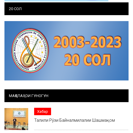
20 СОЛ
МАҚОЛАҲОИ ГУНОГУН
Хабар
Таҷлили Рӯзи Байналмилалии Шашмақом