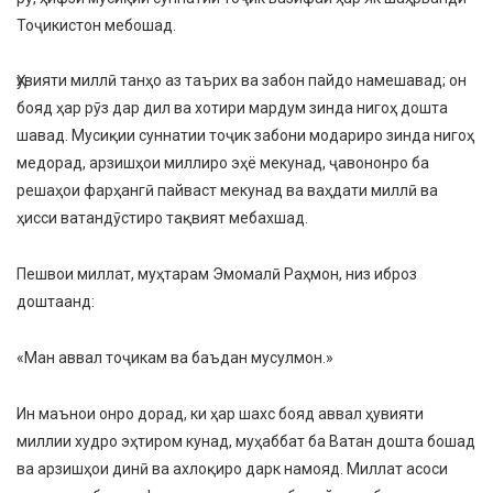
Тоҷикистон мебошад.
Ҳувияти миллӣ танҳо аз таърих ва забон пайдо намешавад; он
бояд ҳар рӯз дар дил ва хотири мардум зинда нигоҳ дошта
шавад. Мусиқии суннатии тоҷик забони модариро зинда нигоҳ
медорад, арзишҳои миллиро эҳё мекунад, ҷавононро ба
решаҳои фарҳангӣ пайваст мекунад ва ваҳдати миллӣ ва
ҳисси ватандӯстиро тақвият мебахшад.
Пешвои миллат, муҳтарам Эмомалӣ Раҳмон, низ иброз
доштаанд:
«Ман аввал тоҷикам ва баъдан мусулмон.»
Ин маънои онро дорад, ки ҳар шахс бояд аввал ҳувияти
миллии худро эҳтиром кунад, муҳаббат ба Ватан дошта бошад
ва арзишҳои динӣ ва ахлоқиро дарк намояд. Миллат асоси