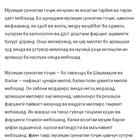
Мусиқии суннатии тоҷик инчунин як воситаи тарбия ва тарзи
ҳаёт мебошад. Бо шунидани мусиқии суннатии тоҷик, ҷавонон
мефаҳманд, ки одоб ва ахлоқ, меҳру муҳаббат ба одамон,
эҳтиром ба калонсолон ва дӯст доштани фарҳанг аҳамияти
бузург доранд. Онҳо меомӯзанд, ки ҳар миллат бо арзишҳои
худ зинда ва устувор мемонад ва мусиқӣ роҳи интиқоли ин
арзишҳо ба наслҳои оянда мебошад.
Мусиқии суннатии тоҷик — бо таваҷҷуҳ ба Шашмақом ва
Фалак — нафақат ҳунари миллӣ, балки пояи ҳувияти миллӣ
мебошад. Он забони модариро зинда нигоҳ медорад,
арзишҳои миллиро эҳё мекунад, ҷавононро ба решаҳои
фарҳангӣ пайваст мекунад ва ваҳдати миллиро тақвият
мебахшад. Ин жанрҳо на танҳо гувоҳи таърихи куҳан ва
фарҳанги тоҷикон мебошанд, балки воситаи муҳим барои
ҳифзи худшиносӣ, эҳсоси ватандӯстӣ ва маънавият
мебошанд. Ҳамин тавр, мусиқии суннатии тоҷик ҳамчун сутуни