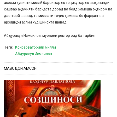
асосии ҳувияти миллӣ барои ҳар як тоҷику ҳар як шаҳрванди
кишвар аҳамияти барҷаста дорад ва бояд ҳамеша эҳтиром ва
дастгирӣ шавад, то миллати тоҷик ҳамеша бо фарҳанг ва
арзишҳои аслии худ шинохта шавад.
Абдурасул Исмоилов, муовини ректор оид ба тарбия
Теги
Консерваторияи милли
Абдурасул Исмоилов
МАВОДҲОИ ҲАМСОН