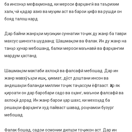
ба инсонҳо мефаҳмонад, ки мероси фарҳангӣ ва таърихии
халқ чӣ қадар азиз ва муҳим аст ва барои ҳифз ва рушди он
бояд талош кард.
Дар байни жанрҳои мусиқии суннатии тоҷик ду жанр ба таври
махсус шинохта шудаанд: Шашмақом ва Фалак. Ин ду жанр на
танҳо ҳунар мебошанд, балки мероси маънавӣ ва фарҳангии
мардум ҳастанд.
Шашмақом мактаби ахлоқӣ ва фалсафӣ мебошад. Дар ин
жанр мавзӯъҳои ишқ, ҳикмат, дӯст доштани инсон ва
андешаҳои баланди миллии тоҷик таҷассум ёфтааст. Ҳар як
қироати он дар баробари садо ва оҳанг, маънои фалсафӣ ва
ахлоқӣ дорад. Ин жанр барои ҳар шахс, ки мехоҳад ба
решаҳои фарҳанги худ пайваст шавад, роҳнамои бузург
мебошад.
Фалак бошад, садои осмонии дилҳои тоҷикон аст. Дар ин