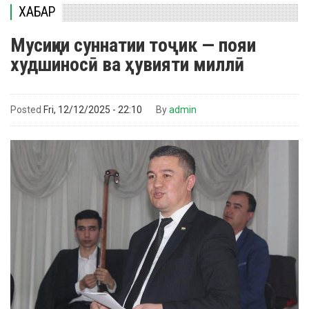
ХАБАР
Мусиқии суннатии тоҷик — пояи
худшиносӣ ва ҳувияти миллӣ
Posted
Fri, 12/12/2025 - 22:10
By
admin