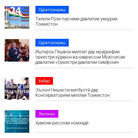
Суратгузориш
Таҷлили Рӯзи парчами давлатии ҷумҳурии
Тоҷикистон
Суратгузориш
Иштирок Пешвои миллат дар муаррифии
оркестри кӯдакон ва наврасони Муассисаи
давлатии «Оркестри давлатии симфонӣ»
Хабар
Эълон! Нишасти матбуотӣ дар
Консерваторияи миллии Тоҷикистон
Эълонҳо
Ҳимояи рисолаи номзадӣ