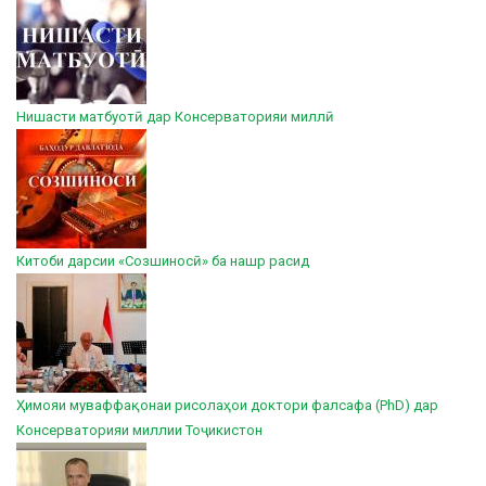
Нишасти матбуотӣ дар Консерваторияи миллӣ
Китоби дарсии «Созшиносӣ» ба нашр расид
Ҳимояи муваффақонаи рисолаҳои доктори фалсафа (PhD) дар
Консерваторияи миллии Тоҷикистон