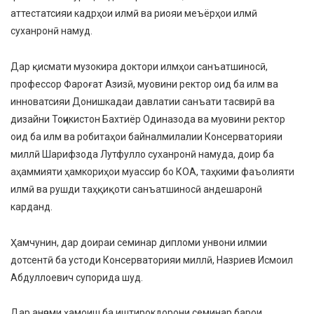
аттестатсияи кадрҳои илмӣ ва риояи меъёрҳои илмӣ
суханронӣ намуд.
Дар қисмати музокира доктори илмҳои санъатшиносӣ,
профессор Фароғат Азизӣ, муовини ректор оид ба илм ва
инноватсияи Донишкадаи давлатии санъати тасвирӣ ва
дизайни Тоҷикистон Бахтиёр Одиназода ва муовини ректор
оид ба илм ва робитаҳои байналмилалии Консерваторияи
миллӣ Шарифзода Лутфулло суханронӣ намуда, доир ба
аҳаммияти ҳамкориҳои муассир бо КОА, таҳкими фаъолияти
илмӣ ва рушди таҳқиқоти санъатшиносӣ андешаронӣ
карданд.
Ҳамчунин, дар доираи семинар дипломи унвони илмии
дотсентӣ ба устоди Консерваторияи миллӣ, Назриев Исмоил
Абдуллоевич супорида шуд.
Дар анҷоми ҳамоиш ба иштирокдорони семинар барои