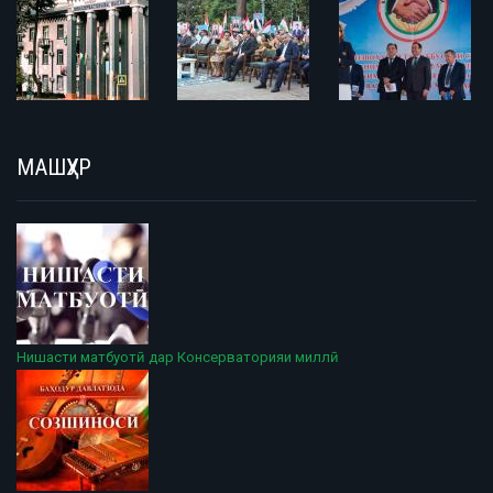
МАШҲУР
Нишасти матбуотӣ дар Консерваторияи миллӣ