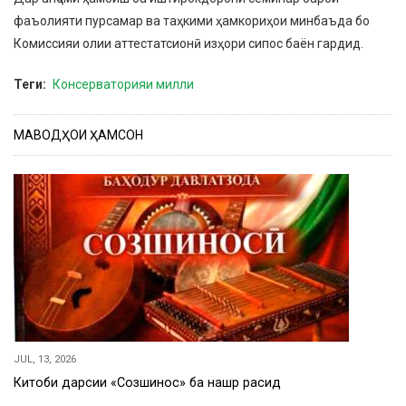
фаъолияти пурсамар ва таҳкими ҳамкориҳои минбаъда бо
Комиссияи олии аттестатсионӣ изҳори сипос баён гардид.
Теги
Консерваторияи милли
МАВОДҲОИ ҲАМСОН
JUL, 13, 2026
Китоби дарсии «Созшиносӣ» ба нашр расид