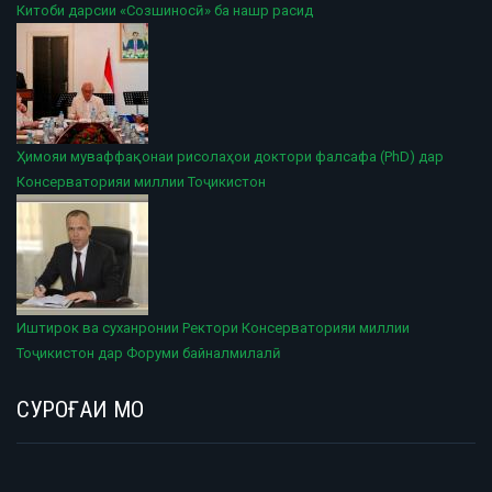
Китоби дарсии «Созшиносӣ» ба нашр расид
Ҳимояи муваффақонаи рисолаҳои доктори фалсафа (PhD) дар
Консерваторияи миллии Тоҷикистон
Иштирок ва суханронии Ректори Консерваторияи миллии
Тоҷикистон дар Форуми байналмилалӣ
СУРОҒАИ МО