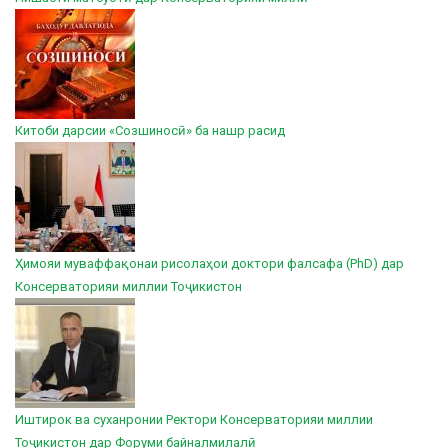
Китоби дарсии «Созшиносӣ» ба нашр расид
Ҳимояи муваффақонаи рисолаҳои доктори фалсафа (PhD) дар
Консерваторияи миллии Тоҷикистон
Иштирок ва суханронии Ректори Консерваторияи миллии
Тоҷикистон дар Форуми байналмилалӣ