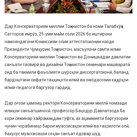
Дар Консерваторияи миллии Тоҷикистон ба номи Талабхӯҷа
Сатторов имрӯз, 25-уми майи соли 2026 бо иштироки
намояндагони Комиссияи олии аттестатсионии назди
Президенти Ҷумҳурии Тоҷикистон, масъулони самти илми
Консерваторияи миллии Тоҷикистон ва Донишкадаи давлатии
санъати тасвирӣ ва дизайни Тоҷикистон семинари машваратӣ
оид ба такмили фаъолияти шуроҳои диссертатсионӣ, баланд
бардоштани сифати таҳқиқоти илмӣ ва омодасозии кадрҳои
илмӣ-педагогӣ баргузор гардид.
Дар оғози ҳамоиш ректори Консерваторияи миллӣ номзади
илмҳои санъатшиносӣ, профессор Баҳодур Давлатзода ба
кори семинар хайрамақдам гуфта, аз аҳаммияти баргузории
чунин чорабиниҳо барои муассисаҳои илмӣ ва таҳсилоти олӣ,
бахусус муассисаҳои соҳаи санъат ёдовар шуд.