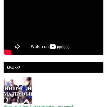
МАШҲУР
Нишасти матбуотӣ дар Консерваторияи миллӣ