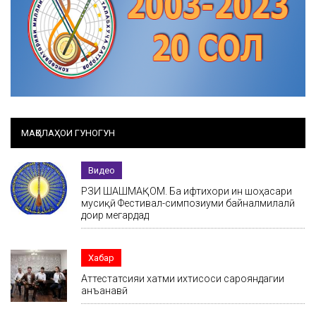
МАҚОЛАҲОИ ГУНОГУН
Видео
РӮЗИ ШАШМАҚОМ. Ба ифтихори ин шоҳасари
мусиқӣ Фестивал-симпозиуми байналмилалӣ
доир мегардад
Хабар
Аттестатсияи хатми ихтисоси сарояндагии
анъанавӣ