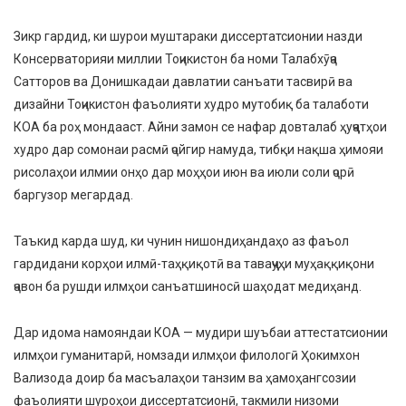
Зикр гардид, ки шурои муштараки диссертатсионии назди
Консерваторияи миллии Тоҷикистон ба номи Талабхӯҷа
Сатторов ва Донишкадаи давлатии санъати тасвирӣ ва
дизайни Тоҷикистон фаъолияти худро мутобиқ ба талаботи
КОА ба роҳ мондааст. Айни замон се нафар довталаб ҳуҷҷатҳои
худро дар сомонаи расмӣ ҷойгир намуда, тибқи нақша ҳимояи
рисолаҳои илмии онҳо дар моҳҳои июн ва июли соли ҷорӣ
баргузор мегардад.
Таъкид карда шуд, ки чунин нишондиҳандаҳо аз фаъол
гардидани корҳои илмӣ-таҳқиқотӣ ва таваҷҷуҳи муҳаққиқони
ҷавон ба рушди илмҳои санъатшиносӣ шаҳодат медиҳанд.
Дар идома намояндаи КОА — мудири шуъбаи аттестатсионии
илмҳои гуманитарӣ, номзади илмҳои филологӣ Ҳокимхон
Вализода доир ба масъалаҳои танзим ва ҳамоҳангсозии
фаъолияти шуроҳои диссертатсионӣ, такмили низоми