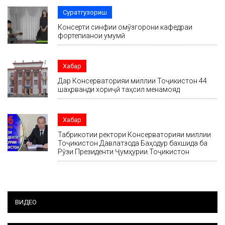
Суратгузориш
Консерти синфии омӯзгорони кафедраи
фортепианои умумӣ
Хабар
Дар Консерваторияи миллии Тоҷикистон 44
шаҳрванди хориҷӣ таҳсил менамояд
Хабар
Табрикотии ректори Консерваторияи миллии
Тоҷикистон Давлатзода Баҳодур бахшида ба
Рӯзи Президенти Ҷумҳурии Тоҷикистон
ВИДЕО