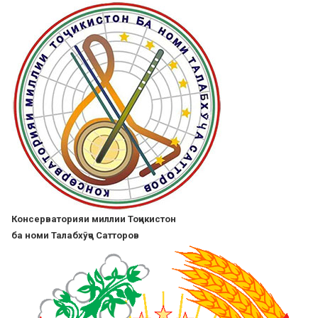
Skip
to
main
content
Консерваторияи миллии Тоҷикистон
ба номи Талабхӯҷа Сатторов