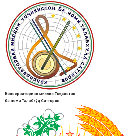
Skip
to
main
content
Консерваторияи миллии Тоҷикистон
ба номи Талабхӯҷа Сатторов