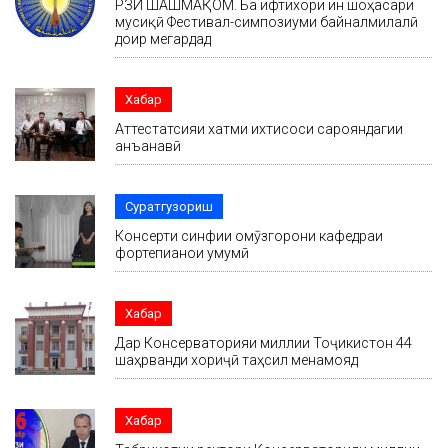
РӮЗИ ШАШМАҚОМ. Ба ифтихори ин шоҳасари
мусиқӣ Фестивал-симпозиуми байналмилалӣ
доир мегардад
Хабар
Аттестатсияи хатми ихтисоси сарояндагии
анъанавӣ
Суратгузориш
Консерти синфии омӯзгорони кафедраи
фортепианои умумӣ
Хабар
Дар Консерваторияи миллии Тоҷикистон 44
шаҳрванди хориҷӣ таҳсил менамояд
Хабар