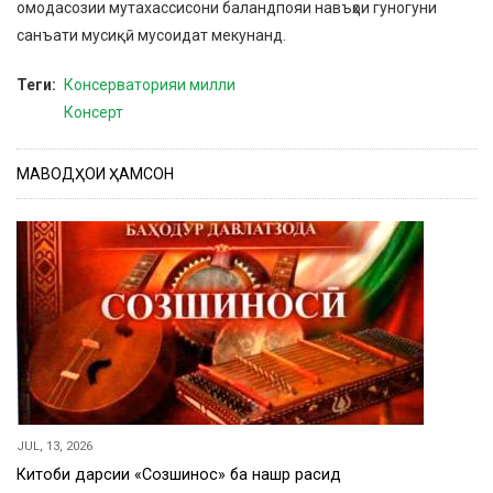
омодасозии мутахассисони баландпояи навъҳои гуногуни
санъати мусиқӣ мусоидат мекунанд.
Теги
Консерваторияи милли
Консерт
МАВОДҲОИ ҲАМСОН
JUL, 13, 2026
Китоби дарсии «Созшиносӣ» ба нашр расид