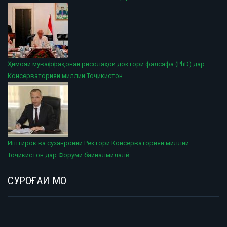
Ҳимояи муваффақонаи рисолаҳои доктори фалсафа (PhD) дар
Консерваторияи миллии Тоҷикистон
Иштирок ва суханронии Ректори Консерваторияи миллии
Тоҷикистон дар Форуми байналмилалӣ
СУРОҒАИ МО