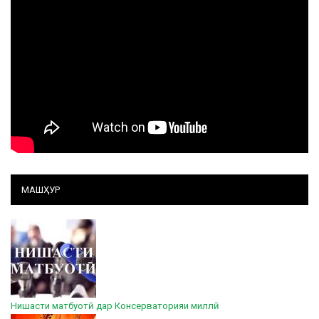
МАШҲУР
Нишасти матбуотӣ дар Консерваторияи миллӣ