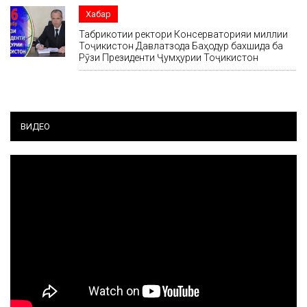
Хабар
Табрикотии ректори Консерваторияи миллии
Тоҷикистон Давлатзода Баҳодур бахшида ба
Рӯзи Президенти Ҷумҳурии Тоҷикистон
ВИДЕО