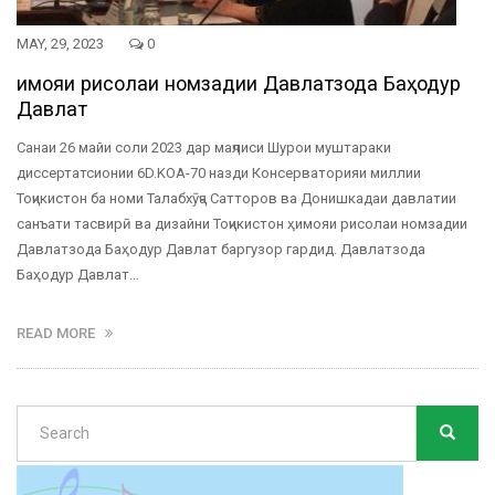
MAY, 29, 2023
0
Ҳимояи рисолаи номзадии Давлатзода Баҳодур
Давлат
Санаи 26 майи соли 2023 дар маҷлиси Шурои муштараки
диссертатсионии 6D.KOA-70 назди Консерваторияи миллии
Тоҷикистон ба номи Талабхӯҷа Сатторов ва Донишкадаи давлатии
санъати тасвирӣ ва дизайни Тоҷикистон ҳимояи рисолаи номзадии
Давлатзода Баҳодур Давлат баргузор гардид. Давлатзода
Баҳодур Давлат…
READ MORE
Search
SEARC
Search