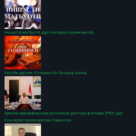
Нишасти матбуотӣ дар Консерваторияи миллӣ
Китоби дарсии «Созшиносӣ» ба нашр расид
Ҳимояи муваффақонаи рисолаҳои доктори фалсафа (PhD) дар
Консерваторияи миллии Тоҷикистон