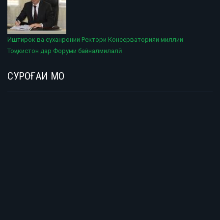
Иштирок ва суханронии Ректори Консерваторияи миллии
Тоҷикистон дар Форуми байналмилалӣ
СУРОҒАИ МО