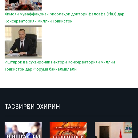
Ҳимояи муваффақонаи рисолаҳои доктори фалсафа (PhD) дар
Консерваторияи миллии Тоҷикистон
Иштирок ва суханронии Ректори Консерваторияи миллии
Тоҷикистон дар Форуми байналмилалӣ
ТАСВИРҲОИ ОХИРИН