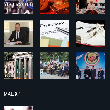
МАШҲУР