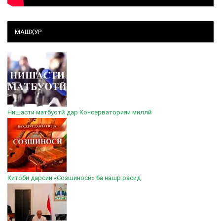
МАШҲУР
Нишасти матбуотӣ дар Консерваторияи миллӣ
Китоби дарсии «Созшиносӣ» ба нашр расид