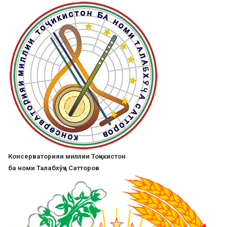
Skip
to
main
content
Консерваторияи миллии Тоҷикистон
ба номи Талабхӯҷа Сатторов