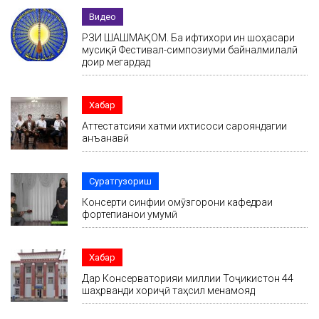
Видео
РӮЗИ ШАШМАҚОМ. Ба ифтихори ин шоҳасари
мусиқӣ Фестивал-симпозиуми байналмилалӣ
доир мегардад
Хабар
Аттестатсияи хатми ихтисоси сарояндагии
анъанавӣ
Суратгузориш
Консерти синфии омӯзгорони кафедраи
фортепианои умумӣ
Хабар
Дар Консерваторияи миллии Тоҷикистон 44
шаҳрванди хориҷӣ таҳсил менамояд