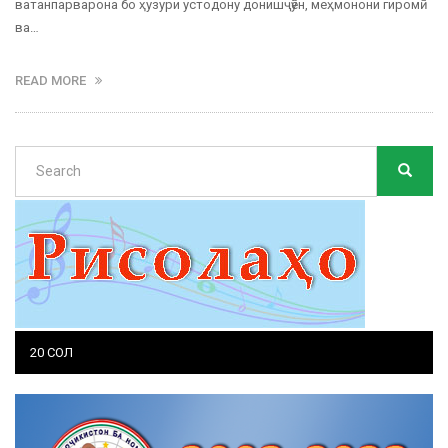
ватанпарварона бо ҳузури устодону донишҷӯён, меҳмонони гиромӣ
ва…
READ MORE
Search
SEARC
Search
20 СОЛ