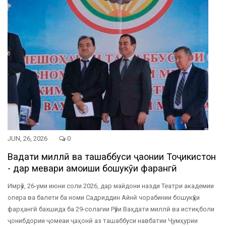
JUN, 26, 2026
0
Ваҳдати миллӣ ва ташаббуси ҷаҳонии Тоҷикистон
- дар меҳвари ҳамоиши бошукӯҳи фарҳангӣ
Имрӯз, 26-уми июни соли 2026, дар майдони назди Театри академии
опера ва балети ба номи Садриддин Айнӣ чорабинии бошукӯҳи
фарҳангӣ бахшида ба 29-солагии Рӯзи Ваҳдати миллӣ ва истиқболи
ҷонибдории ҷомеаи ҷаҳонӣ аз ташаббуси навбатии Ҷумҳурии