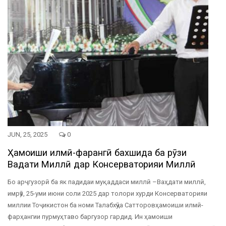
JUN, 25, 2025
0
Ҳамоиши илмӣ-фарҳангӣ бахшида ба рӯзи
Ваҳдати Миллӣ дар Консерваторияи Миллӣ
Бо арҷгузорӣ ба як падидаи муқаддаси миллӣ –Ваҳдати миллӣ,
имрӯз, 25-уми июни соли 2025 дар толори хурди Консерваторияи
миллии Тоҷикистон ба номи Талабхӯҷа Сатторовҳамоиши илмӣ-
фарҳангии пурмуҳтаво баргузор гардид. Ин ҳамоиши