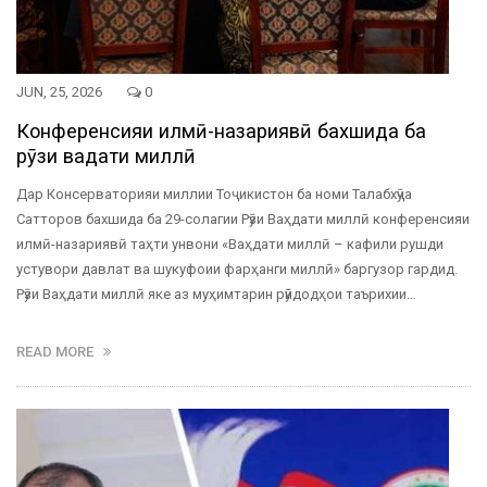
JUN, 25, 2026
0
Конференсияи илмӣ-назариявӣ бахшида ба
рӯзи ваҳдати миллӣ
Дар Консерваторияи миллии Тоҷикистон ба номи Талабхӯҷа
Сатторов бахшида ба 29-солагии Рӯзи Ваҳдати миллӣ конференсияи
илмӣ-назариявӣ таҳти унвони «Ваҳдати миллӣ – кафили рушди
устувори давлат ва шукуфоии фарҳанги миллӣ» баргузор гардид.
Рӯзи Ваҳдати миллӣ яке аз муҳимтарин рӯйдодҳои таърихии…
READ MORE