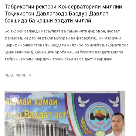
Табрикотии ректори Консерваторияи миллии
Тоҷикистон Давлатзода Баҳодур Давлат
бахшида ба ҷашни ваҳдати миллӣ
Бо эҳсоси баланди масъулият ва самимияти фаровон, иҷозат
фармоед, ки дар ин рӯзҳои муборак ва фараҳбахш, ки мардуми
шарифи Тоҷикистон Рӯзи Ваҳдати миллиро бо шукӯҳу шаҳомати хос
ҷашн мегиранд, ҳамаи Шумороба ҷашни бузурги ваҳдати миллӣ
табрик намоям. Мардуми тоҷик баъд аз ба даст овардани…
READ MORE