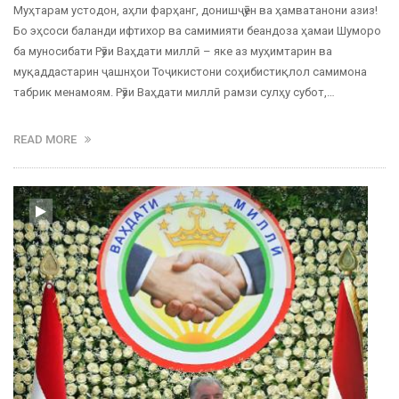
Муҳтарам устодон, аҳли фарҳанг, донишҷӯён ва ҳамватанони азиз!
Бо эҳсоси баланди ифтихор ва самимияти беандоза ҳамаи Шуморо
ба муносибати Рӯзи Ваҳдати миллӣ – яке аз муҳимтарин ва
муқаддастарин ҷашнҳои Тоҷикистони соҳибистиқлол самимона
табрик менамоям. Рӯзи Ваҳдати миллӣ рамзи сулҳу субот,…
READ MORE