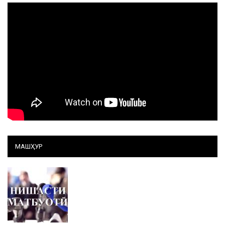
МАШҲУР