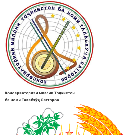
Skip
to
main
content
Консерваторияи миллии Тоҷикистон
ба номи Талабхӯҷа Сатторов