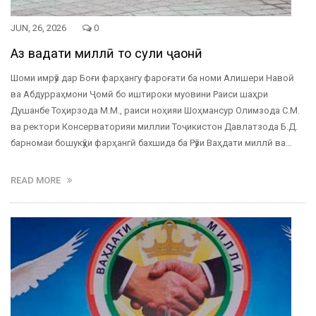
JUN, 26, 2026
0
Аз ваҳдати миллӣ то сулҳи ҷаҳонӣ
Шоми имрӯз дар Боғи фарҳангу фароғати ба номи Алишери Навоӣ
ва Абдурраҳмони Ҷомӣ бо иштироки муовини Раиси шаҳри
Душанбе Тоҳирзода М.М., раиси ноҳияи Шоҳмансур Олимзода С.М.
ва ректори Консерваторияи миллии Тоҷикистон Давлатзода Б.Д.
барномаи бошукӯҳи фарҳангӣ бахшида ба Рӯзи Ваҳдати миллӣ ва…
READ MORE