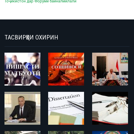
Тоҷикистон дар Форуми байналмилалӣ
ТАСВИРҲОИ ОХИРИН