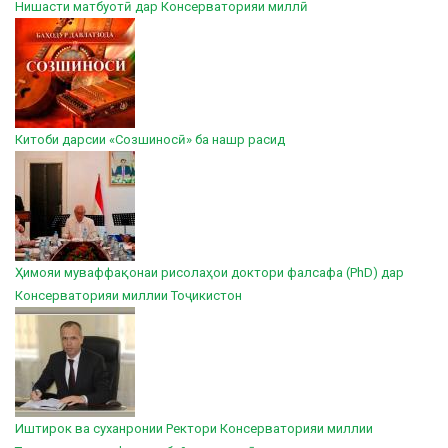
Нишасти матбуотӣ дар Консерваторияи миллӣ
Китоби дарсии «Созшиносӣ» ба нашр расид
Ҳимояи муваффақонаи рисолаҳои доктори фалсафа (PhD) дар
Консерваторияи миллии Тоҷикистон
Иштирок ва суханронии Ректори Консерваторияи миллии