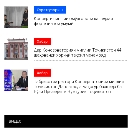
Суратгузориш
Консерти синфии омӯзгорони кафедраи
фортепианои умумӣ
Хабар
Дар Консерваторияи миллии Тоҷикистон 44
шаҳрванди хориҷӣ таҳсил менамояд
Хабар
Табрикотии ректори Консерваторияи миллии
Тоҷикистон Давлатзода Баҳодур бахшида ба
Рӯзи Президенти Ҷумҳурии Тоҷикистон
ВИДЕО