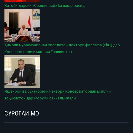
Китоби дарсии «Созшиносӣ» ба нашр расид
Ҳимояи муваффақонаи рисолаҳои доктори фалсафа (PhD) дар
Консерваторияи миллии Тоҷикистон
Иштирок ва суханронии Ректори Консерваторияи миллии
Тоҷикистон дар Форуми байналмилалӣ
СУРОҒАИ МО