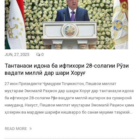
JUN, 27, 2025
0
Тантанаҳои идона ба ифтихори 28-солагии Рӯзи
ваҳдати миллӣ дар шаҳри Хоруғ
27 июн Президенти Ҷумҳурии Тоҷикистон, Пешвои миллат
муҳтарам Эмомалӣ Раҳмон дар шаҳри Хоруғ дар тантанаҳои идона
ба ифтихори 28-солагии Рӯзи ваҳдати миллӣ иштирок ва суханронӣ
намуданд. Нахуст, Пешвои миллат муҳтарам Эмомалӣ Раҳмон ҳама
ҳозирин ва мардуми шарифи кишварро бо санаи муҳими таърихӣ…
READ MORE