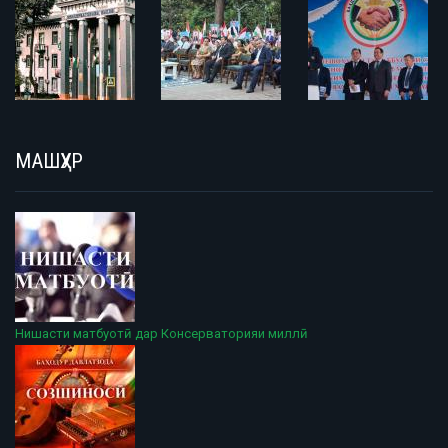
МАШҲУР
Нишасти матбуотӣ дар Консерваторияи миллӣ