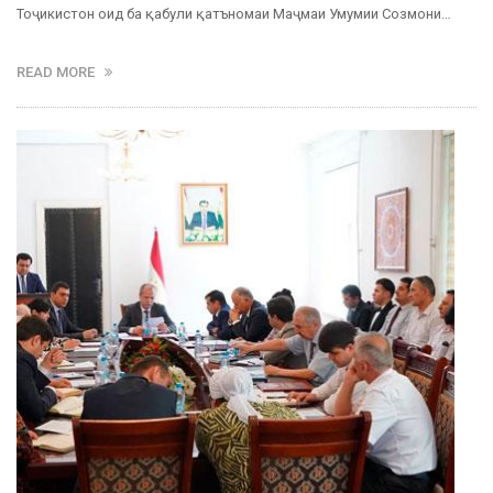
Тоҷикистон оид ба қабули қатъномаи Маҷмаи Умумии Созмони…
READ MORE