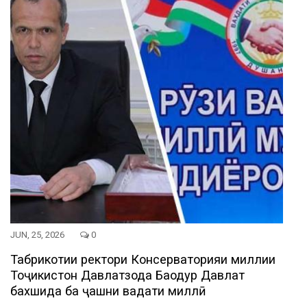
JUN, 25, 2026
0
Табрикотии ректори Консерваторияи миллии
Тоҷикистон Давлатзода Баҳодур Давлат
бахшида ба ҷашни ваҳдати миллӣ