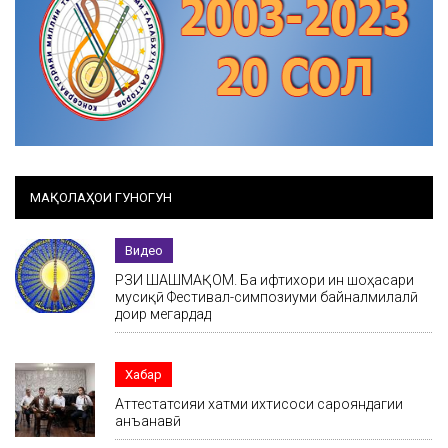
МАҚОЛАҲОИ ГУНОГУН
Видео
РӮЗИ ШАШМАҚОМ. Ба ифтихори ин шоҳасари
мусиқӣ Фестивал-симпозиуми байналмилалӣ
доир мегардад
Хабар
Аттестатсияи хатми ихтисоси сарояндагии
анъанавӣ