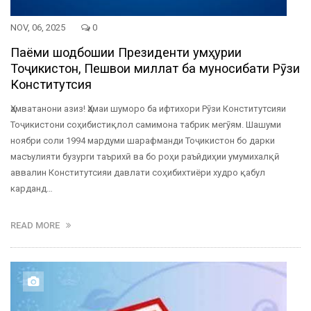
NOV, 06, 2025
0
Паёми шодбошии Президенти Ҷумҳурии
Тоҷикистон, Пешвои миллат ба муносибати Рӯзи
Конститутсия
Ҳамватанони азиз! Ҳамаи шуморо ба ифтихори Рӯзи Конститутсияи
Тоҷикистони соҳибистиқлол самимона табрик мегӯям. Шашуми
ноябри соли 1994 мардуми шарафманди Тоҷикистон бо дарки
масъулияти бузурги таърихӣ ва бо роҳи раъйдиҳии умумихалқӣ
аввалин Конститутсияи давлати соҳибихтиёри худро қабул
карданд…
READ MORE