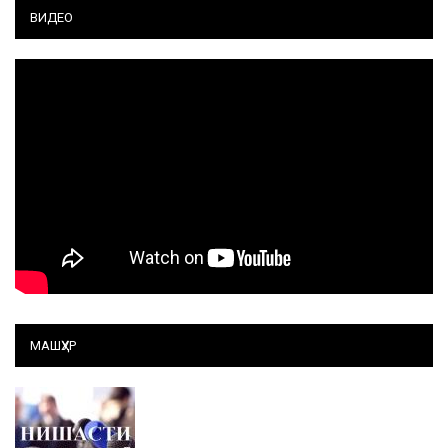
ВИДЕО
МАШҲУР