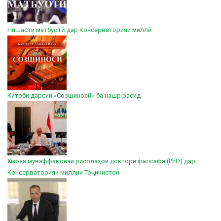
Нишасти матбуотӣ дар Консерваторияи миллӣ
Китоби дарсии «Созшиносӣ» ба нашр расид
Ҳимояи муваффақонаи рисолаҳои доктори фалсафа (PhD) дар
Консерваторияи миллии Тоҷикистон