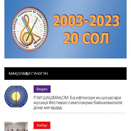
МАҚОЛАҲОИ ГУНОГУН
Видео
РӮЗИ ШАШМАҚОМ. Ба ифтихори ин шоҳасари
мусиқӣ Фестивал-симпозиуми байналмилалӣ
доир мегардад
Хабар