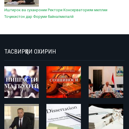
Иштирок ва суханронии Ректори Консерваторияи миллии
Тоҷикистон дар Форуми байналмилалӣ
ТАСВИРҲОИ ОХИРИН