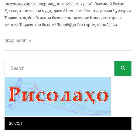
ва ҳуқуқи ҳар як шаҳрвандро таъмин мекунад”. Эмомалӣ Раҳмон
Дар партави ҷашни муқаддаси 31-солагии Конститутсияи Ҷумҳурии
Тоҷикистон, бо ибтикори бахши илм ва эҷоди Консерваторияи
миллии Тоҷикистон ба номи Талабхӯҷа Сатторов, чорабинии…
READ MORE
Search
SEARC
Search
20 СОЛ