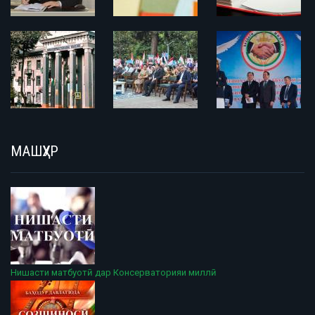
МАШҲУР
Нишасти матбуотӣ дар Консерваторияи миллӣ