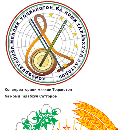
Skip
to
main
content
Консерваторияи миллии Тоҷикистон
ба номи Талабхӯҷа Сатторов