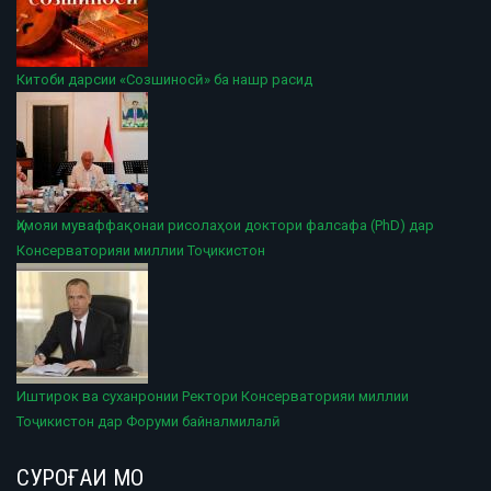
Китоби дарсии «Созшиносӣ» ба нашр расид
Ҳимояи муваффақонаи рисолаҳои доктори фалсафа (PhD) дар
Консерваторияи миллии Тоҷикистон
Иштирок ва суханронии Ректори Консерваторияи миллии
Тоҷикистон дар Форуми байналмилалӣ
СУРОҒАИ МО