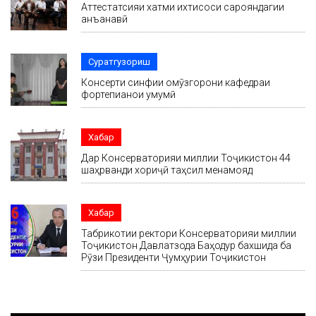
Аттестатсияи хатми ихтисоси сарояндагии
анъанавӣ
Суратгузориш
Консерти синфии омӯзгорони кафедраи
фортепианои умумӣ
Хабар
Дар Консерваторияи миллии Тоҷикистон 44
шаҳрванди хориҷӣ таҳсил менамояд
Хабар
Табрикотии ректори Консерваторияи миллии
Тоҷикистон Давлатзода Баҳодур бахшида ба
Рӯзи Президенти Ҷумҳурии Тоҷикистон