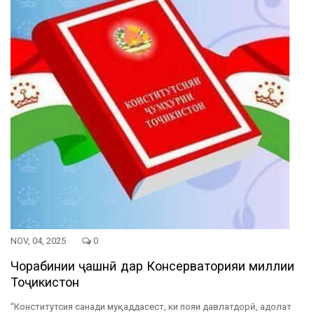
NOV, 04, 2025
0
Чорабинии ҷашнӣ дар Консерваторияи миллии
Тоҷикистон
“Конститутсия санади муқаддасест, ки пояи давлатдорӣ, адолат