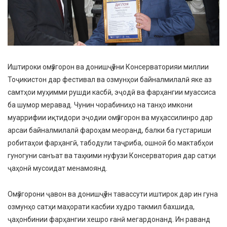
Иштироки омӯзгорон ва донишҷӯёни Консерваторияи миллии
Тоҷикистон дар фестивал ва озмунҳои байналмилалӣ яке аз
самтҳои муҳимми рушди касбӣ, эҷодӣ ва фарҳангии муассиса
ба шумор меравад. Чунин чорабиниҳо на танҳо имкони
муаррифии иқтидори эҷодии омӯзгорон ва муҳассилинро дар
арсаи байналмилалӣ фароҳам меоранд, балки ба густариши
робитаҳои фарҳангӣ, табодули таҷриба, ошноӣ бо мактабҳои
гуногуни санъат ва таҳкими нуфузи Консерватория дар сатҳи
ҷаҳонӣ мусоидат менамоянд.
Омӯзгорони ҷавон ва донишҷӯён тавассути иштирок дар ин гуна
озмунҳо сатҳи маҳорати касбии худро такмил бахшида,
ҷаҳонбинии фарҳангии хешро ғанӣ мегардонанд. Ин раванд