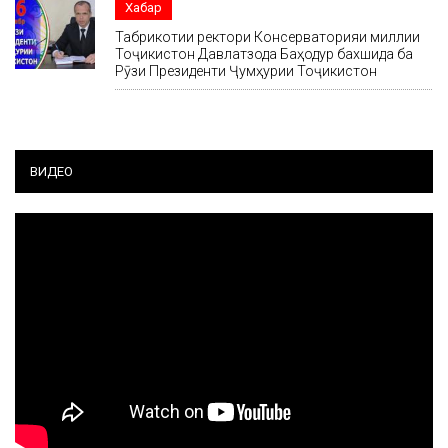
Хабар
Табрикотии ректори Консерваторияи миллии
Тоҷикистон Давлатзода Баҳодур бахшида ба
Рӯзи Президенти Ҷумҳурии Тоҷикистон
ВИДЕО