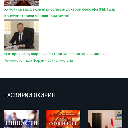
Ҳимояи муваффақонаи рисолаҳои доктори фалсафа (PhD) дар
Консерваторияи миллии Тоҷикистон
Иштирок ва суханронии Ректори Консерваторияи миллии
Тоҷикистон дар Форуми байналмилалӣ
ТАСВИРҲОИ ОХИРИН