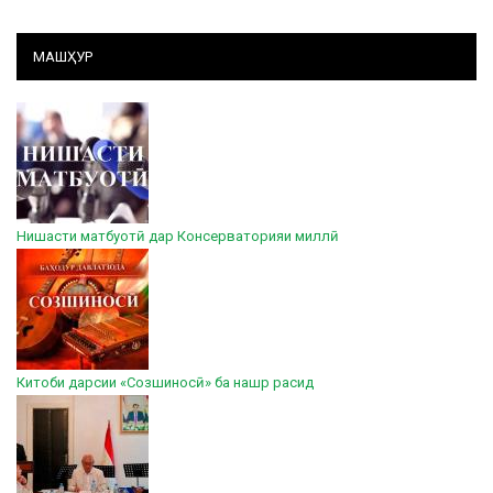
МАШҲУР
Нишасти матбуотӣ дар Консерваторияи миллӣ
Китоби дарсии «Созшиносӣ» ба нашр расид