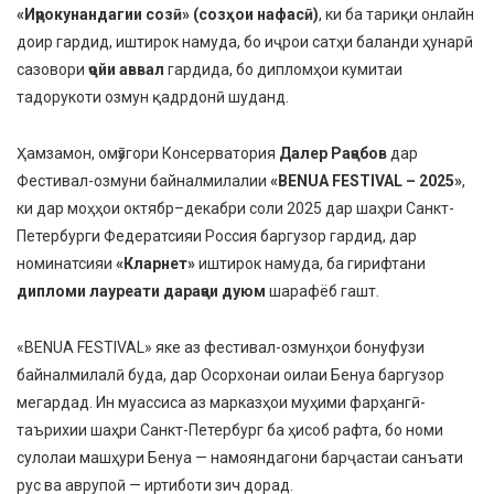
«Иҷрокунандагии созӣ» (созҳои нафасӣ)
, ки ба тариқи онлайн
доир гардид, иштирок намуда, бо иҷрои сатҳи баланди ҳунарӣ
сазовори
ҷойи аввал
гардида, бо дипломҳои кумитаи
тадорукоти озмун қадрдонӣ шуданд.
Ҳамзамон, омӯзгори Консерватория
Далер Раҷабов
дар
Фестивал-озмуни байналмилалии
«BENUA FESTIVAL – 2025»
,
ки дар моҳҳои октябр–декабри соли 2025 дар шаҳри Санкт-
Петербурги Федератсияи Россия баргузор гардид, дар
номинатсияи
«Кларнет»
иштирок намуда, ба гирифтани
дипломи лауреати дараҷаи дуюм
шарафёб гашт.
«BENUA FESTIVAL» яке аз фестивал-озмунҳои бонуфузи
байналмилалӣ буда, дар Осорхонаи оилаи Бенуа баргузор
мегардад. Ин муассиса аз марказҳои муҳими фарҳангӣ-
таърихии шаҳри Санкт-Петербург ба ҳисоб рафта, бо номи
сулолаи машҳури Бенуа — намояндагони барҷастаи санъати
рус ва аврупоӣ — иртиботи зич дорад.