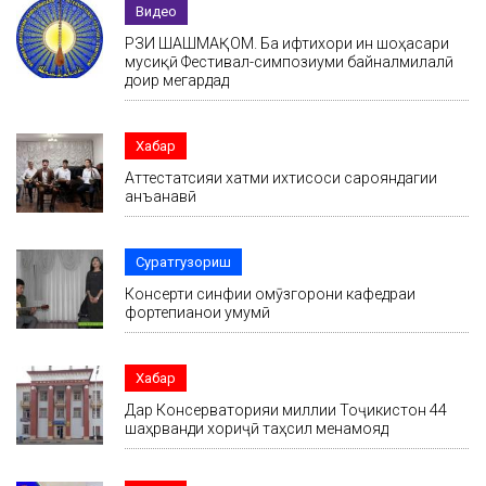
Видео
РӮЗИ ШАШМАҚОМ. Ба ифтихори ин шоҳасари
мусиқӣ Фестивал-симпозиуми байналмилалӣ
доир мегардад
Хабар
Аттестатсияи хатми ихтисоси сарояндагии
анъанавӣ
Суратгузориш
Консерти синфии омӯзгорони кафедраи
фортепианои умумӣ
Хабар
Дар Консерваторияи миллии Тоҷикистон 44
шаҳрванди хориҷӣ таҳсил менамояд