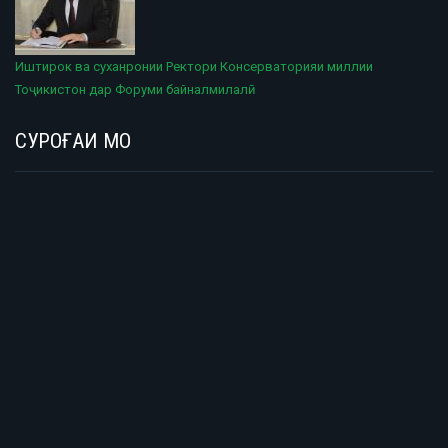
Иштирок ва суханронии Ректори Консерваторияи миллии
Тоҷикистон дар Форуми байналмилалӣ
СУРОҒАИ МО