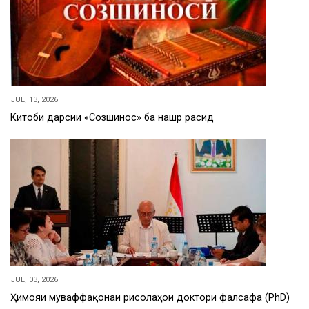
JUL, 13, 2026
Китоби дарсии «Созшиносӣ» ба нашр расид
JUL, 03, 2026
Ҳимояи муваффақонаи рисолаҳои доктори фалсафа (PhD)