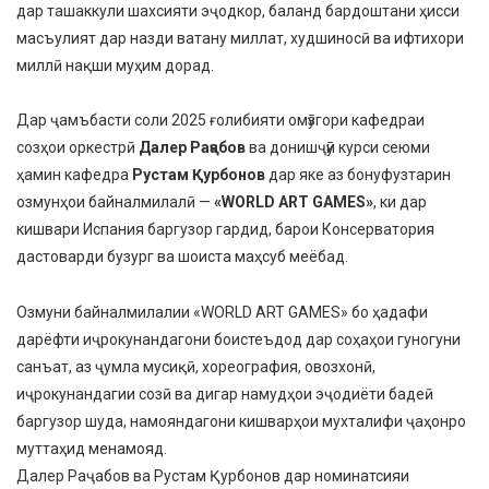
дар ташаккули шахсияти эҷодкор, баланд бардоштани ҳисси
масъулият дар назди ватану миллат, худшиносӣ ва ифтихори
миллӣ нақши муҳим дорад.
Дар ҷамъбасти соли 2025 ғолибияти омӯзгори кафедраи
созҳои оркестрӣ
Далер Раҷабов
ва донишҷӯи курси сеюми
ҳамин кафедра
Рустам Қурбонов
дар яке аз бонуфузтарин
озмунҳои байналмилалӣ —
«WORLD ART GAMES»
, ки дар
кишвари Испания баргузор гардид, барои Консерватория
дастоварди бузург ва шоиста маҳсуб меёбад.
Озмуни байналмилалии «WORLD ART GAMES» бо ҳадафи
дарёфти иҷрокунандагони боистеъдод дар соҳаҳои гуногуни
санъат, аз ҷумла мусиқӣ, хореография, овозхонӣ,
иҷрокунандагии созӣ ва дигар намудҳои эҷодиёти бадеӣ
баргузор шуда, намояндагони кишварҳои мухталифи ҷаҳонро
муттаҳид менамояд.
Далер Раҷабов ва Рустам Қурбонов дар номинатсияи