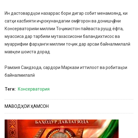
Ин дастовардҳои назаррас бори дигар собит менамоянд, ки
сатҳи касбияти иҷрокунандагии омӯзгорон ва донишҷӯёни
Консерваторияи миллии Тоҷикистон пайваста рушд ёфта,
муассиса дар тарбияи мутахассисони баландихтисос ва
муаррифии фарҳанги миллии тоҷик дар арсаи байналмилалӣ
мавқеи шоиста дорад.
Рамзия Саидзода, сардори Маркази иттилоот ва робитаҳои
байналмилалӣ
Теги
Консерватория
МАВОДҲОИ ҲАМСОН