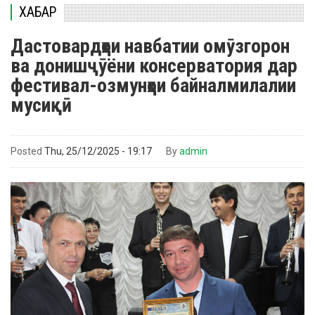
ХАБАР
Дастовардҳои навбатии омӯзгорон
ва донишҷӯёни консерватория дар
фестивал-озмунҳои байналмилалии
мусиқӣ
Posted
Thu, 25/12/2025 - 19:17
By
admin