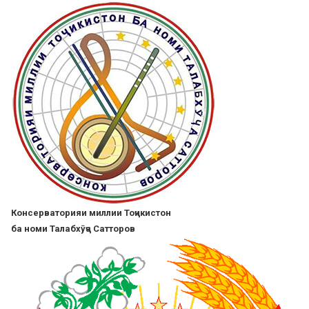
Skip
to
main
content
Консерваторияи миллии Тоҷикистон
ба номи Талабхӯҷа Сатторов