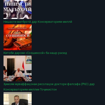
Нишасти матбуотӣ дар Консерваторияи миллӣ
Китоби дарсии «Созшиносӣ» ба нашр расид
Ҳимояи муваффақонаи рисолаҳои доктори фалсафа (PhD) дар
Консерваторияи миллии Тоҷикистон