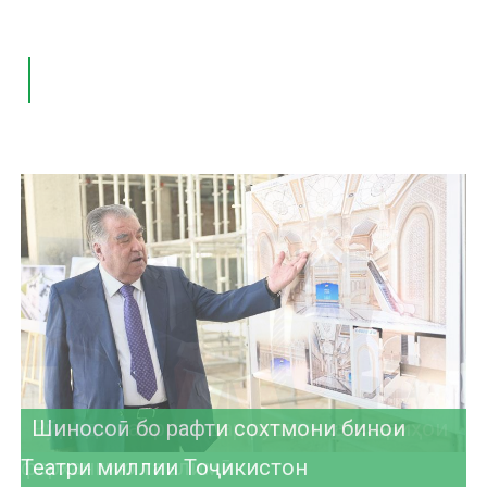
Нишасти матбуотӣ дар Консерваторияи
миллӣ
Рӯйдоди таърихӣ дар рушди ҳамкориҳои
Шиносоӣ бо рафти сохтмони бинои
Унвон муборак!
фарҳангию таълимӣ
Театри миллии Тоҷикистон