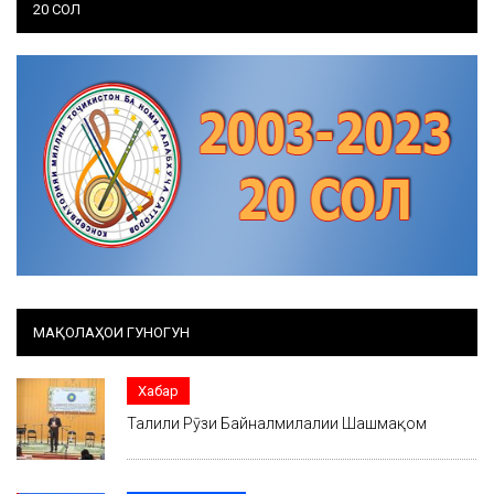
20 СОЛ
МАҚОЛАҲОИ ГУНОГУН
Хабар
Таҷлили Рӯзи Байналмилалии Шашмақом