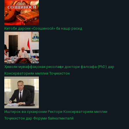
Китоби дарсии «Созшиносӣ» ба нашр расид
Ҳимояи муваффақонаи рисолаҳои доктори фалсафа (PhD) дар
Консерваторияи миллии Тоҷикистон
Иштирок ва суханронии Ректори Консерваторияи миллии
Тоҷикистон дар Форуми байналмилалӣ