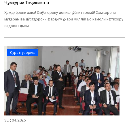
Ҷумҳурии Тоҷикистон
Ҳамдиёрони азиз! Омӯзгорону донишҷӯёни гиромӣ! Ҳамкорони
муҳтарам ва дӯстдорони фарҳангу ҳунари миллӣ! Бо камоли ифтихору
садоқат ҳамаи…
Суратгузориш
SEP, 04, 2025