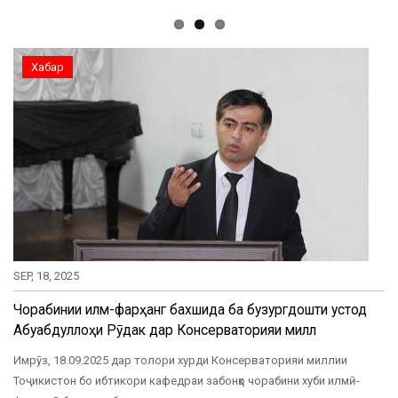
Хабар
SEP, 18, 2025
Чорабинии илмӣ-фарҳангӣ бахшида ба бузургдошти устод
Абуабдуллоҳи Рӯдакӣ дар Консерваторияи миллӣ
Имрӯз, 18.09.2025 дар толори хурди Консерваторияи миллии
Тоҷикистон бо ибтикори кафедраи забонҳо чорабини хуби илмӣ-