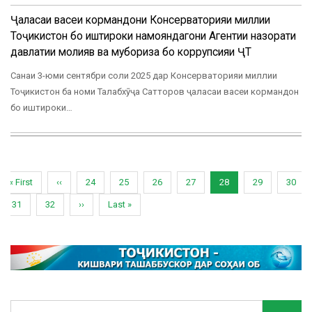
Ҷаласаи васеи кормандони Консерваторияи миллии
Тоҷикистон бо иштироки намояндагони Агентии назорати
давлатии молиявӣ ва мубориза бо коррупсияи ҶТ
Санаи 3-юми сентябри соли 2025 дар Консерваторияи миллии
Тоҷикистон ба номи Талабхӯҷа Сатторов ҷаласаи васеи кормандон
бо иштироки…
Pagination
First
« First
Previous
‹‹
Page
24
Page
25
Page
26
Page
27
Current
28
Page
29
Page
30
page
page
page
Page
31
Page
32
Next
››
Last
Last »
page
page
Search