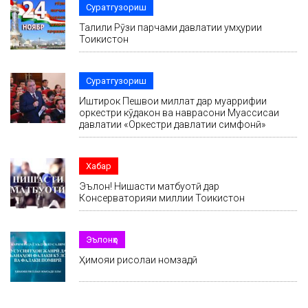
Суратгузориш
Таҷлили Рӯзи парчами давлатии ҷумҳурии
Тоҷикистон
Суратгузориш
Иштирок Пешвои миллат дар муаррифии
оркестри кӯдакон ва наврасони Муассисаи
давлатии «Оркестри давлатии симфонӣ»
Хабар
Эълон! Нишасти матбуотӣ дар
Консерваторияи миллии Тоҷикистон
Эълонҳо
Ҳимояи рисолаи номзадӣ