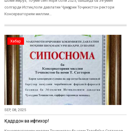
Шоми имрӯз, 10-уми сентябри соли 2025, бахшида ба 34-умин
солгарди Истиқлоли давлатии Ҷумҳурии Тоҷикистон ректори
Консерваторияи миллии…
Хабар
SEP, 08, 2025
Қадрдонӣ ва ифтихор!
Консерваторияи миллии Тоҷикистон ба номи Талабхӯҷа Сатторов