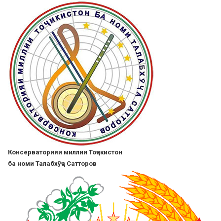
Skip
to
main
content
Консерваторияи миллии Тоҷикистон
ба номи Талабхӯҷа Сатторов