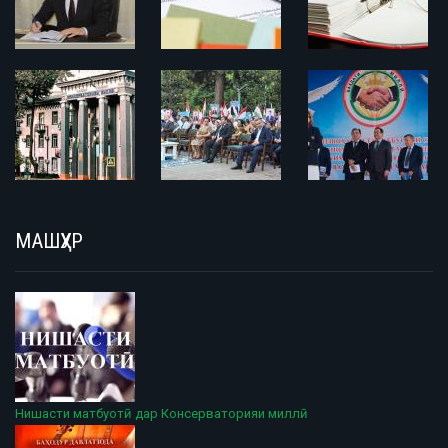
МАШҲУР
Нишасти матбуотӣ дар Консерваторияи миллӣ