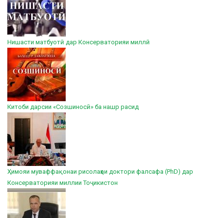
Нишасти матбуотӣ дар Консерваторияи миллӣ
Китоби дарсии «Созшиносӣ» ба нашр расид
Ҳимояи муваффақонаи рисолаҳои доктори фалсафа (PhD) дар
Консерваторияи миллии Тоҷикистон