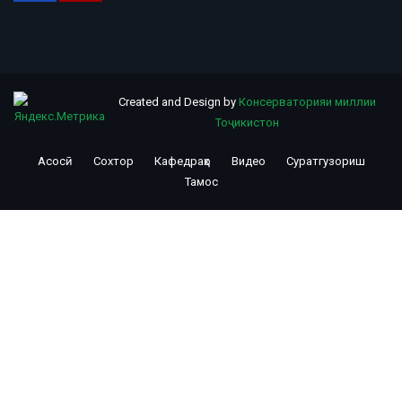
Created and Design by
Консерваторияи миллии
Тоҷикистон
Асосӣ
Сохтор
Кафедраҳо
Видео
Суратгузориш
Footer
Тамос
menu