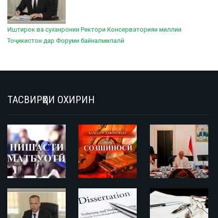
Иштирок ва суханронии Ректори Консерваторияи миллии
Тоҷикистон дар Форуми байналмилалӣ
ТАСВИРҲОИ ОХИРИН