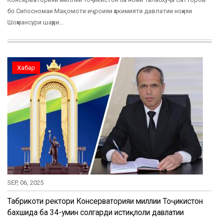
бо Сипосномаи Мақомоти иҷроияи ҳокимияти давлатии ноҳияи
Шоҳмансури шаҳри…
Хабар
SEP, 06, 2025
Табрикоти ректори Консерваторияи миллии Тоҷикистон
бахшида ба 34-умин солгарди истиқлоли давлатии