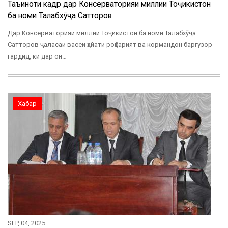
Таъиноти кадрӣ дар Консерваторияи миллии Тоҷикистон
ба номи Талабхӯҷа Сатторов
Дар Консерваторияи миллии Тоҷикистон ба номи Талабхӯҷа
Сатторов ҷаласаи васеи ҳайати роҳбарият ва кормандон баргузор
гардид, ки дар он…
Хабар
SEP, 04, 2025