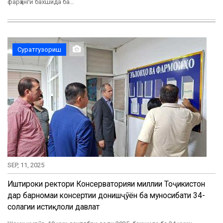
фарҳангӣ бахшида ба…
Суратгузориш
SEP, 11, 2025
Иштироки ректори Консерваторияи миллии Тоҷикистон
дар барномаи консертии донишҷӯён ба муносибати 34-
солагии истиқлоли давлатӣ