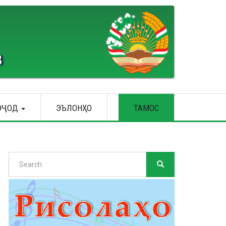
В
ЭҶОД
ЭЪЛОНҲО
ТАМОС
Search
SEARCH
Search