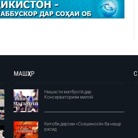
МАШҲУР
С
Нишасти матбуотӣ дар
Консерваторияи миллӣ
Китоби дарсии «Созшиносӣ» ба нашр
расид