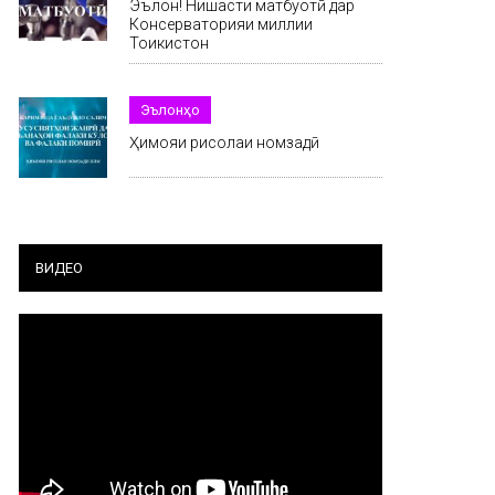
Эълон! Нишасти матбуотӣ дар
Консерваторияи миллии
Тоҷикистон
Эълонҳо
Ҳимояи рисолаи номзадӣ
ВИДЕО