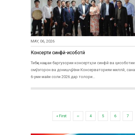
MAY, 06, 2026
Консерти синфӣ-ҳисоботӣ
Тибқи нақшаи баргузории консертҳои синфӣ ва ҳисоботии
омӯзгорон ва донишҷӯёни Консерваторияи миллӣ, сан
6-уми майи соли 2026 дар толори…
Pagination
First
« First
Previous
‹‹
Page
4
Page
5
Page
6
Pag
7
page
page