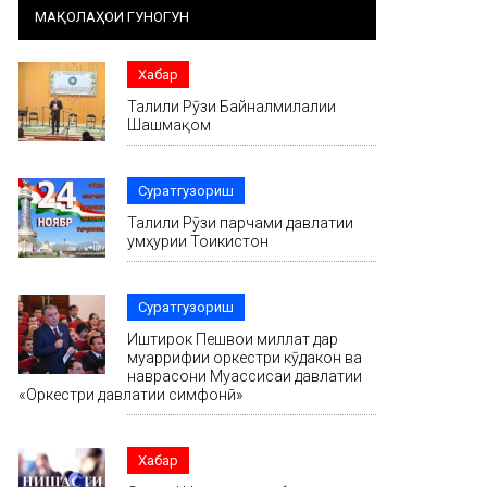
МАҚОЛАҲОИ ГУНОГУН
Хабар
Таҷлили Рӯзи Байналмилалии
Шашмақом
Суратгузориш
Таҷлили Рӯзи парчами давлатии
ҷумҳурии Тоҷикистон
Суратгузориш
Иштирок Пешвои миллат дар
муаррифии оркестри кӯдакон ва
наврасони Муассисаи давлатии
«Оркестри давлатии симфонӣ»
Хабар