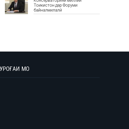
Консерваторияи миллии
Тоҷикистон дар Форуми
байналмилалӣ
УРОҒАИ МО