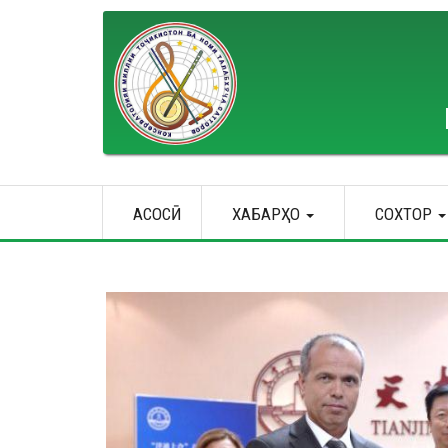
Skip
to
main
content
Main
АСОСӢ
ХАБАРҲО
СОХТОР
navigation