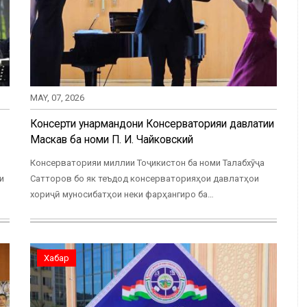
MAY, 07, 2026
Консерти ҳунармандони Консерваторияи давлатии
Маскав ба номи П. И. Чайковский
Консерваторияи миллии Тоҷикистон ба номи Талабхӯҷа
и
Сатторов бо як теъдод консерваторияҳои давлатҳои
хориҷӣ муносибатҳои неки фарҳангиро ба…
Хабар