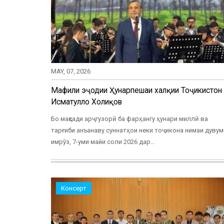
MAY, 07, 2026
Маҳфили эҷодии Ҳунарпешаи халқии Тоҷикистон
Исматулло Холиқов
Бо мақсади арҷгузорӣ ба фарҳангу ҳунари миллӣ ва
тарғиби анъанаву суннатҳои неки тоҷикона нимаи дувум
имрӯз, 7-уми майи соли 2026 дар…
Консерт