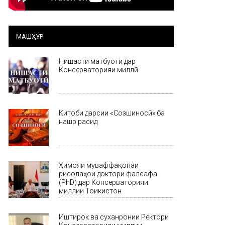
МАШҲУР
Нишасти матбуотӣ дар
Консерваторияи миллӣ
Китоби дарсии «Созшиносӣ» ба
нашр расид
Ҳимояи муваффақонаи
рисолаҳои доктори фалсафа
(PhD) дар Консерваторияи
миллии Тоҷикистон
Иштирок ва суханронии Ректори