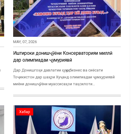
MAY, 07, 2026
Иштироки донишҷӯёни Консерваторияи миллӣ
дар олимпиадаи ҷумҳуриявӣ
и
Дар Донишгоҳи давлатии ҳуқуқ, бизнес ва сиёсати
Тоҷикистон дар шаҳри Хуҷанд олимпиадаи ҷумҳуриявӣ
миёни донишҷӯёни муассисаҳои таҳсилоти…
Хабар