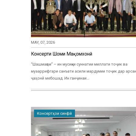
MAY, 07, 2026
Консерти Шоми Мақомхонӣ
“Шашмақом” – ин мусиқии суннатии миллати тоҷик ва
муааррифгари санъати асили мардумии тоҷик дар арса
ҷаҳонӣ мебошад. Ин ганҷинаи…
Консертҳои синфӣ