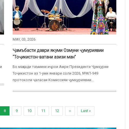
MAY, 03, 2026
Ҷамъбасти даври якуми Озмуни ҷумҳуриявии
“Тоҷикистон-ватани азизи ман”
аи
Бо мақсади таъмини иҷрои Амри Президенти Ҷумҳурии
Тоҷикистон аз 1-уми январи соли 2026, №АП-949
протоколи ҷаласаи Комиссияи ҷумҳуриявии…
e
Current
8
Page
9
Page
10
Page
11
Page
12
Next
››
Last
Last »
page
page
page