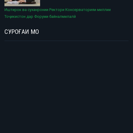
Иштирок ва суханронии Ректори Консерваторияи миллии
Тоҷикистон дар Форуми байналмилалӣ
СУРОҒАИ МО