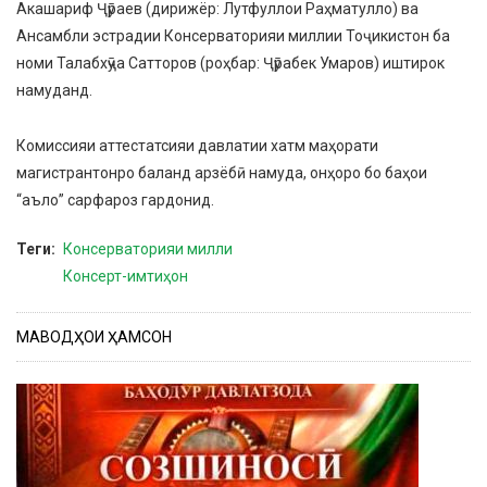
Акашариф Ҷӯраев (дирижёр: Лутфуллои Раҳматулло) ва
Ансамбли эстрадии Консерваторияи миллии Тоҷикистон ба
номи Талабхӯҷа Сатторов (роҳбар: Ҷӯрабек Умаров) иштирок
намуданд.
Комиссияи аттестатсияи давлатии хатм маҳорати
магистрантонро баланд арзёбӣ намуда, онҳоро бо баҳои
“аъло” сарфароз гардонид.
Теги
Консерваторияи милли
Консерт-имтиҳон
МАВОДҲОИ ҲАМСОН