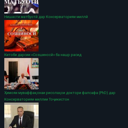
Нишасти матбуотӣ дар Консерваторияи миллӣ
Китоби дарсии «Созшиносӣ» ба нашр расид
Ҳимояи муваффақонаи рисолаҳои доктори фалсафа (PhD) дар
Консерваторияи миллии Тоҷикистон