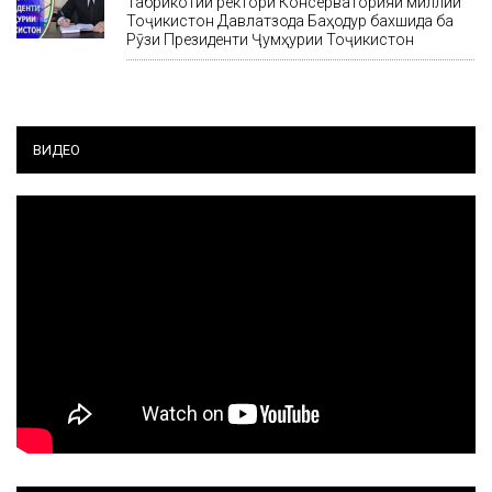
Табрикотии ректори Консерваторияи миллии
Тоҷикистон Давлатзода Баҳодур бахшида ба
Рӯзи Президенти Ҷумҳурии Тоҷикистон
ВИДЕО