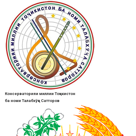
Skip
to
main
content
Консерваторияи миллии Тоҷикистон
ба номи Талабхӯҷа Сатторов