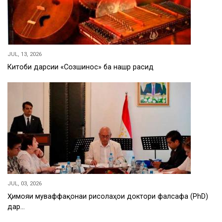
JUL, 13, 2026
Китоби дарсии «Созшиносӣ» ба нашр расид
JUL, 03, 2026
Ҳимояи муваффақонаи рисолаҳои доктори фалсафа (PhD)
дар…