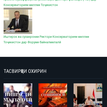
Консерваторияи миллии Тоҷикистон
Иштирок ва суханронии Ректори Консерваторияи миллии
Тоҷикистон дар Форуми байналмилалӣ
ТАСВИРҲОИ ОХИРИН