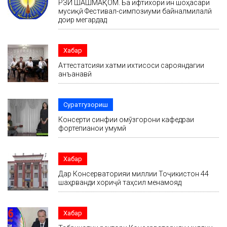
РӮЗИ ШАШМАҚОМ. Ба ифтихори ин шоҳасари
мусиқӣ Фестивал-симпозиуми байналмилалӣ
доир мегардад
Хабар
Аттестатсияи хатми ихтисоси сарояндагии
анъанавӣ
Суратгузориш
Консерти синфии омӯзгорони кафедраи
фортепианои умумӣ
Хабар
Дар Консерваторияи миллии Тоҷикистон 44
шаҳрванди хориҷӣ таҳсил менамояд
Хабар