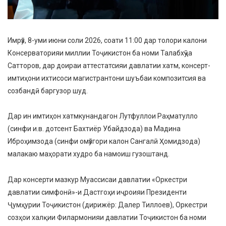
Имрӯз, 8-уми июни соли 2026, соати 11:00 дар толори калони
Консерваторияи миллии Тоҷикистон ба номи Талабхӯҷа
Сатторов, дар доираи аттестатсияи давлатии хатм, консерт-
имтиҳони ихтисоси магистрантони шуъбаи композитсия ва
созбандӣ баргузор шуд.
Дар ин имтиҳон хатмкунандагон Лутфуллои Раҳматулло
(синфи и.в. дотсент Бахтиёр Убайдзода) ва Мадина
Иброҳимзода (синфи омӯзгори калон Сангалӣ Ҳомидзода)
малакаю маҳорати худро ба намоиш гузоштанд.
Дар консерти мазкур Муассисаи давлатии «Оркестри
давлатии симфонӣ»-и Дастгоҳи иҷроияи Президенти
Ҷумҳурии Тоҷикистон (дирижёр: Далер Тиллоев), Оркестри
созҳои халқии Филармонияи давлатии Тоҷикистон ба номи