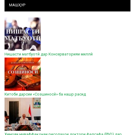
МАШҲУР
Нишасти матбуотӣ дар Консерваторияи миллӣ
Китоби дарсии «Созшиносӣ» ба нашр расид
Ҳимояи муваффақонаи рисолаҳои доктори фалсафа (PhD) дар