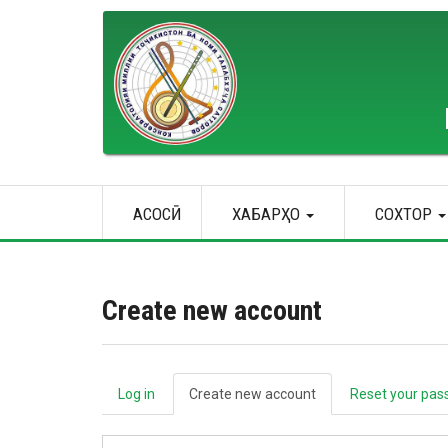
Skip
to
main
content
Main
АСОСӢ
ХАБАРҲО
СОХТОР
navigation
Create new account
Log in
Create new account
(active
Reset your pas
Primary
tab)
tabs
Email