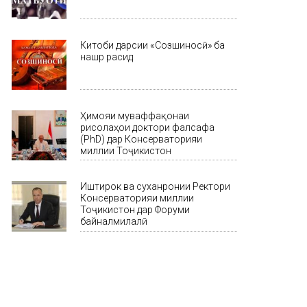
Китоби дарсии «Созшиносӣ» ба
нашр расид
Ҳимояи муваффақонаи
рисолаҳои доктори фалсафа
(PhD) дар Консерваторияи
миллии Тоҷикистон
Иштирок ва суханронии Ректори
Консерваторияи миллии
Тоҷикистон дар Форуми
байналмилалӣ