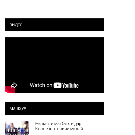
ВИДЕО
МАШҲУР
Нишасти матбуотӣ дар
Консерваторияи миллӣ