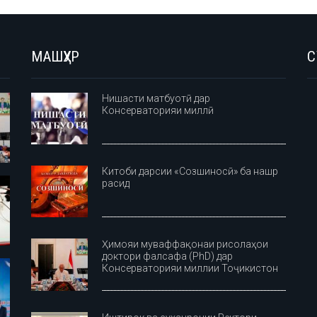
МАШҲУР
С
Нишасти матбуотӣ дар
Консерваторияи миллӣ
Китоби дарсии «Созшиносӣ» ба нашр
расид
Ҳимояи муваффақонаи рисолаҳои
доктори фалсафа (PhD) дар
Консерваторияи миллии Тоҷикистон