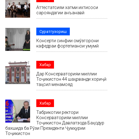
Аттестатсияи хатми ихтисоси
сарояндагии анъанавӣ
Суратгузориш
Консерти синфии омӯзгорони
кафедраи фортепианои умумӣ
Хабар
Дар Консерваторияи миллии
Тоҷикистон 44 шаҳрванди хориҷӣ
таҳсил менамояд
Хабар
Табрикотии ректори
Консерваторияи миллии
Тоҷикистон Давлатзода Баҳодур
бахшида ба Рӯзи Президенти Ҷумҳурии
Тоҷикистон