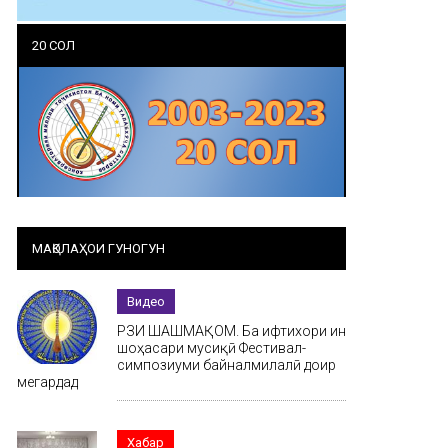
20 СОЛ
МАҚОЛАҲОИ ГУНОГУН
Видео
РӮЗИ ШАШМАҚОМ. Ба ифтихори ин
шоҳасари мусиқӣ Фестивал-
симпозиуми байналмилалӣ доир
мегардад
Хабар