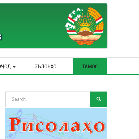
В
ЭҶОД
ЭЪЛОНҲО
ТАМОС
Search
SEARCH
Search