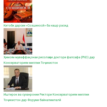
Китоби дарсии «Созшиносӣ» ба нашр расид
Ҳимояи муваффақонаи рисолаҳои доктори фалсафа (PhD) дар
Консерваторияи миллии Тоҷикистон
Иштирок ва суханронии Ректори Консерваторияи миллии
Тоҷикистон дар Форуми байналмилалӣ