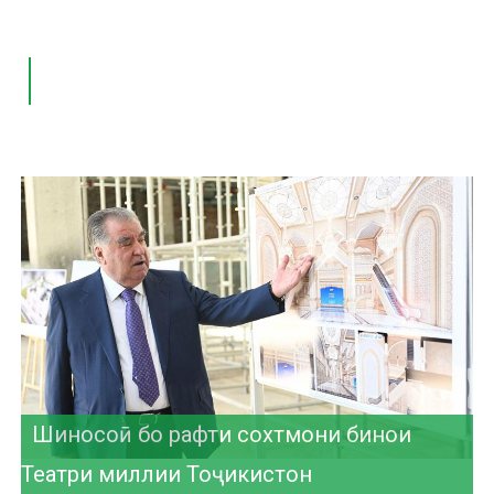
Нишасти матбуотӣ дар Консерваторияи
миллӣ
Рӯйдоди таърихӣ дар рушди ҳамкориҳои
Шиносоӣ бо рафти сохтмони бинои
Унвон муборак!
фарҳангию таълимӣ
Театри миллии Тоҷикистон