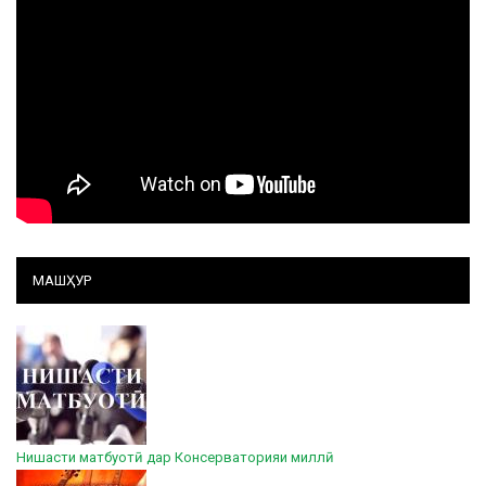
МАШҲУР
Нишасти матбуотӣ дар Консерваторияи миллӣ