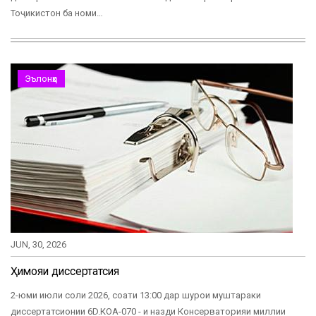
Тоҷикистон ба номи…
Эълонҳо
JUN, 30, 2026
Ҳимояи диссертатсия
2-юми июли соли 2026, соати 13:00 дар шурои муштараки
диссертатсионии 6D.КОА-070 - и назди Консерваторияи миллии