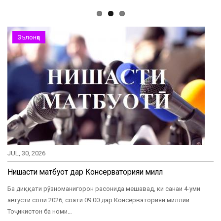
Эълонҳо
JUL, 30, 2026
Нишасти матбуотӣ дар Консерваторияи миллӣ
Ба диққати рӯзноманигорон расонида мешавад, ки санаи 4-уми
августи соли 2026, соати 09:00 дар Консерваторияи миллии
Тоҷикистон ба номи…