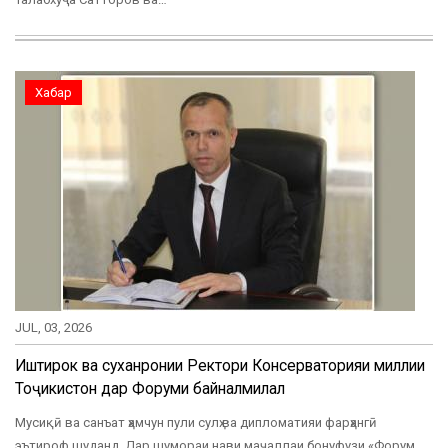
Хабар
JUL, 03, 2026
Иштирок ва суханронии Ректори Консерваторияи миллии
Тоҷикистон дар Форуми байналмилалӣ
Мусиқӣ ва санъат ҳамчун пули сулҳ ва дипломатияи фарҳангӣ
эътироф шуданд. Дар шумораи нави маҷаллаи бонуфузи «Форум