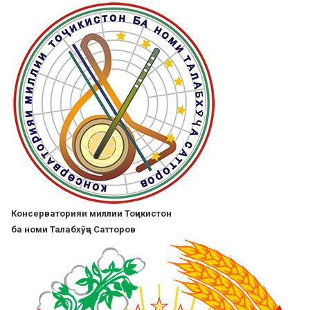
Skip
to
main
content
Консерваторияи миллии Тоҷикистон
ба номи Талабхӯҷа Сатторов