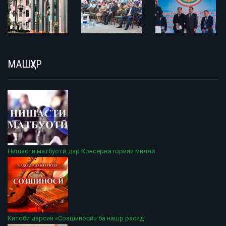
МАШҲУР
Нишасти матбуотӣ дар Консерваторияи миллӣ
Китоби дарсии «Созшиносӣ» ба нашр расид