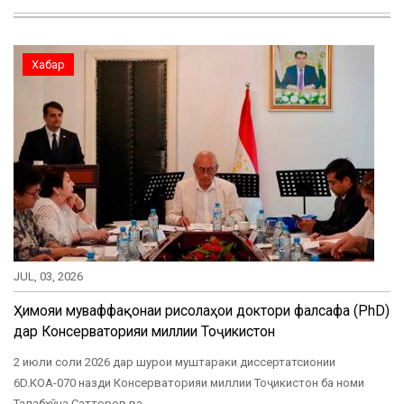
Хабар
JUL, 03, 2026
Ҳимояи муваффақонаи рисолаҳои доктори фалсафа (PhD)
дар Консерваторияи миллии Тоҷикистон
2 июли соли 2026 дар шурои муштараки диссертатсионии
6D.КОА-070 назди Консерваторияи миллии Тоҷикистон ба номи
Талабхӯҷа Сатторов ва…