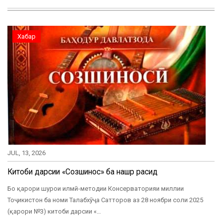
Хабар
JUL, 13, 2026
Китоби дарсии «Созшиносӣ» ба нашр расид
Бо қарори шурои илмӣ-методии Консерваторияи миллии
Тоҷикистон ба номи Талабхӯҷа Сатторов аз 28 ноябри соли 2025
(қарори №3) китоби дарсии «…