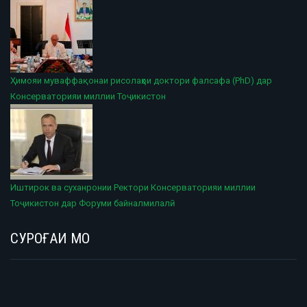
Ҳимояи муваффақонаи рисолаҳои доктори фалсафа (PhD) дар
Консерваторияи миллии Тоҷикистон
Иштирок ва суханронии Ректори Консерваторияи миллии
Тоҷикистон дар Форуми байналмилалӣ
СУРОҒАИ МО