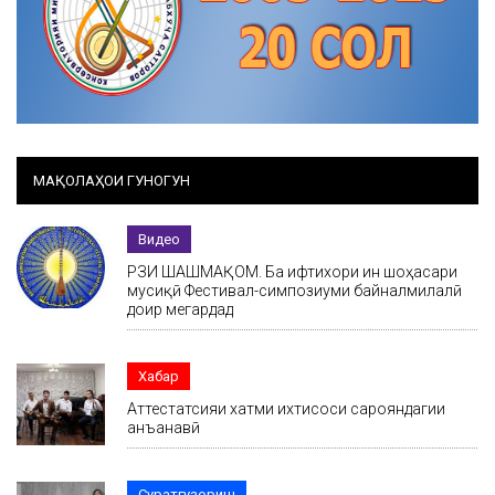
МАҚОЛАҲОИ ГУНОГУН
Видео
РӮЗИ ШАШМАҚОМ. Ба ифтихори ин шоҳасари
мусиқӣ Фестивал-симпозиуми байналмилалӣ
доир мегардад
Хабар
Аттестатсияи хатми ихтисоси сарояндагии
анъанавӣ
Суратгузориш