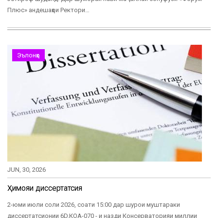
Плюс» андешаҳои Ректори…
Эълонҳо
JUN, 30, 2026
Ҳимояи диссертатсия
2-юми июли соли 2026, соати 15:00 дар шурои муштараки
диссертатсионии 6D.КОА-070 - и назди Консерваторияи миллии