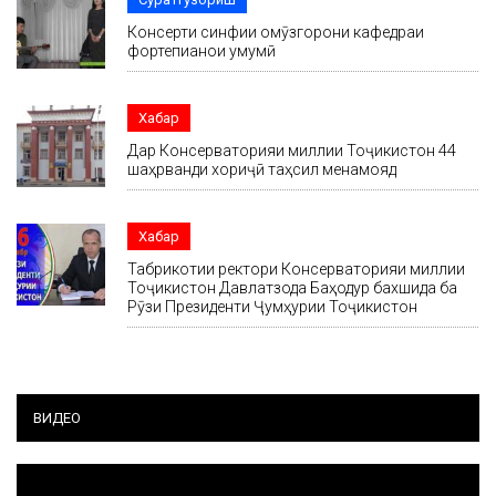
Консерти синфии омӯзгорони кафедраи
фортепианои умумӣ
Хабар
Дар Консерваторияи миллии Тоҷикистон 44
шаҳрванди хориҷӣ таҳсил менамояд
Хабар
Табрикотии ректори Консерваторияи миллии
Тоҷикистон Давлатзода Баҳодур бахшида ба
Рӯзи Президенти Ҷумҳурии Тоҷикистон
ВИДЕО