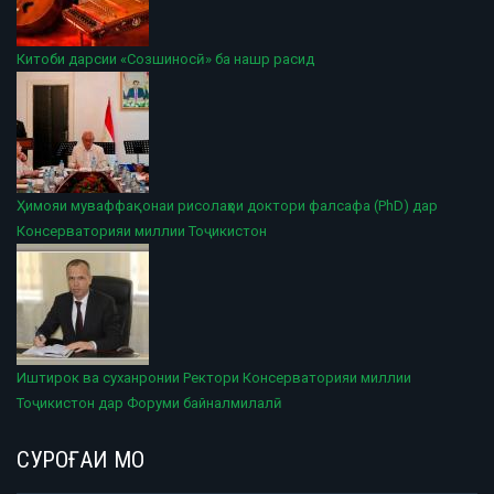
Китоби дарсии «Созшиносӣ» ба нашр расид
Ҳимояи муваффақонаи рисолаҳои доктори фалсафа (PhD) дар
Консерваторияи миллии Тоҷикистон
Иштирок ва суханронии Ректори Консерваторияи миллии
Тоҷикистон дар Форуми байналмилалӣ
СУРОҒАИ МО