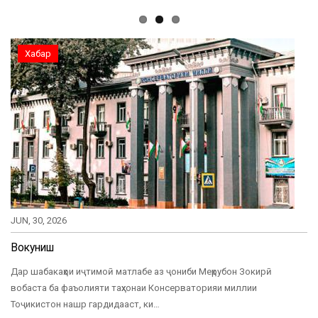
Хабар
JUN, 30, 2026
Вокуниш
Дар шабакаҳои иҷтимоӣ матлабе аз ҷониби Меҳрубон Зокирӣ
вобаста ба фаъолияти таҳхонаи Консерваторияи миллии
Тоҷикистон нашр гардидааст, ки…