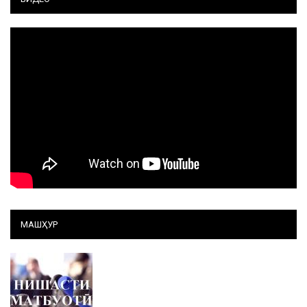
МАШҲУР