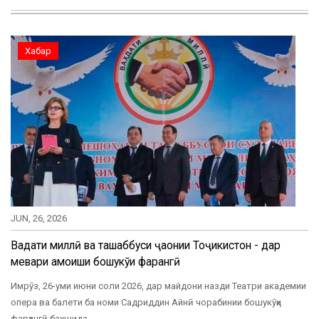
Хабар
JUN, 26, 2026
Ваҳдати миллӣ ва ташаббуси ҷаҳонии Тоҷикистон - дар
меҳвари ҳамоиши бошукӯҳи фарҳангӣ
Имрӯз, 26-уми июни соли 2026, дар майдони назди Театри академии
опера ва балети ба номи Садриддин Айнӣ чорабинии бошукӯҳи
фарҳангӣ бахшида…