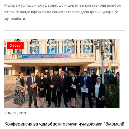
Муҳтарам устодон, аҳли фарҳанг, донишҷӯён ва ҳамватанони азиз! Бо
эҳсоси баланди ифтихор ва самимияти беандоза ҳамаи Шуморо ба
муносибати…
Хабар
JUN, 20, 2026
Конференсия ва ҷамъбасти озмуни ҷумҳуриявии “Эмомалӣ