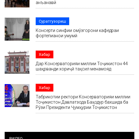
анъанавӣ
Суратгузориш
Консерти синфии омӯзгорони кафедраи
фортепианои умумӣ
Хабар
Дар Консерваторияи миллии Тоҷикистон 44
шаҳрванди хориҷӣ таҳсил менамояд
Хабар
Табрикотии ректори Консерваторияи миллии
Тоҷикистон Давлатзода Баҳодур бахшида ба
Рӯзи Президенти Ҷумҳурии Тоҷикистон
ВИДЕО