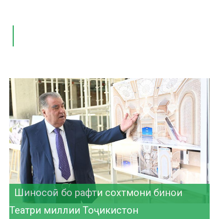
Нишасти матбуотӣ дар Консерваторияи
миллӣ
Рӯйдоди таърихӣ дар рушди ҳамкориҳои
Шиносоӣ бо рафти сохтмони бинои
Унвон муборак!
фарҳангию таълимӣ
Театри миллии Тоҷикистон