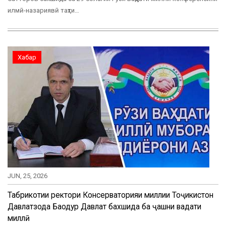
илмӣ-назариявӣ таҳти…
Хабар
JUN, 25, 2026
Табрикотии ректори Консерваторияи миллии Тоҷикистон
Давлатзода Баҳодур Давлат бахшида ба ҷашни ваҳдати
миллӣ