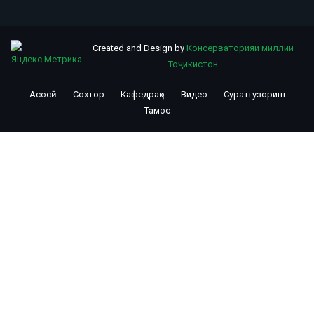
Created and Design by
Консерваторияи миллии
Тоҷикистон
Асосӣ
Сохтор
Кафедраҳо
Видео
Суратгузориш
Footer
Тамос
menu