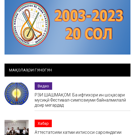
МАҚОЛАҲОИ ГУНОГУН
Видео
РӮЗИ ШАШМАҚОМ. Ба ифтихори ин шоҳасари
мусиқӣ Фестивал-симпозиуми байналмилалӣ
доир мегардад
Хабар
Аттестатсияи хатми ихтисоси сарояндагии