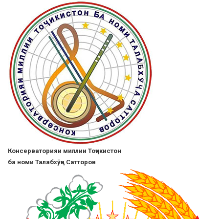
Skip
to
main
content
Консерваторияи миллии Тоҷикистон
ба номи Талабхӯҷа Сатторов