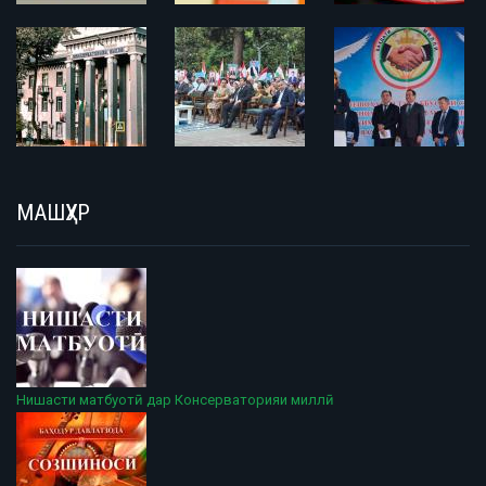
МАШҲУР
Нишасти матбуотӣ дар Консерваторияи миллӣ