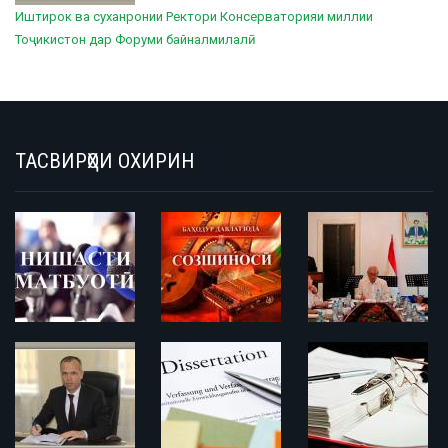
Иштирок ва суханронии Ректори Консерваторияи миллии
Тоҷикистон дар Форуми байналмилалӣ
ТАСВИРҲОИ ОХИРИН