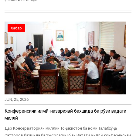
Хабар
JUN, 25, 2026
Конференсияи илмӣ-назариявӣ бахшида ба рӯзи ваҳдати
миллӣ
Дар Консерваторияи миллии Тоҷикистон ба номи Талабхӯҷа
Сатторов бахшида ба 29-солагии Рӯзи Ваҳдати миллӣ конференсияи