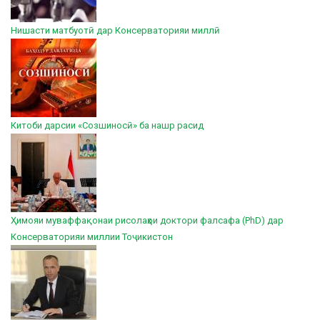
Нишасти матбуотӣ дар Консерваторияи миллӣ
Китоби дарсии «Созшиносӣ» ба нашр расид
Ҳимояи муваффақонаи рисолаҳои доктори фалсафа (PhD) дар
Консерваторияи миллии Тоҷикистон