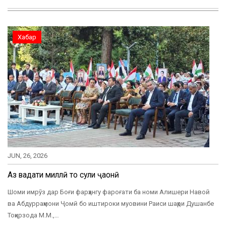
Хабар
JUN, 26, 2026
Аз ваҳдати миллӣ то сулҳи ҷаҳонӣ
Шоми имрӯз дар Боғи фарҳангу фароғати ба номи Алишери Навоӣ
ва Абдурраҳмони Ҷомӣ бо иштироки муовини Раиси шаҳри Душанбе
Тоҳирзода М.М.,…