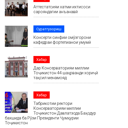
Аттестатсияи хатми ихтисоси
сарояндагии анъанавӣ
Суратгузориш
Консерти синфии омӯзгорони
кафедраи фортепианои умумӣ
Хабар
Дар Консерваторияи миллии
Тоҷикистон 44 шаҳрванди хориҷӣ
таҳсил менамояд
Хабар
Табрикотии ректори
Консерваторияи миллии
Тоҷикистон Давлатзода Баҳодур
бахшида ба Рӯзи Президенти Ҷумҳурии
Тоҷикистон