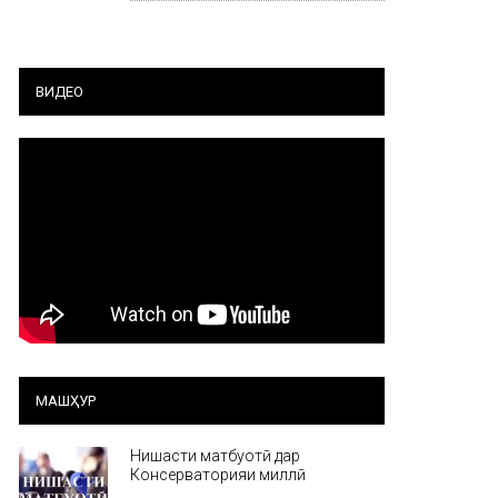
ВИДЕО
МАШҲУР
Нишасти матбуотӣ дар
Консерваторияи миллӣ