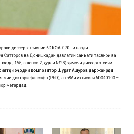
араки диссертатсионии 6D.КОА-070 - и назди
ӯҷа Сатторов ва Донишкадаи давлатии санъати тасвирӣ ва
нзода, 155, ошёнаи 2, ҳуҷраи №28) ҳимояи диссертатсияи
сиятҳои эҷодии композитор Шуҳрат Ашӯров дар жанрҳои
илмии доктори фалсафа (PhD), аз рӯйи ихтисоси 6D040100 –
зор мегардад.