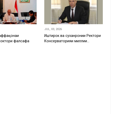
JUL, 03, 2026
аффақонаи
Иштирок ва суханронии Ректори
доктори фалсафа
Консерваторияи миллии…