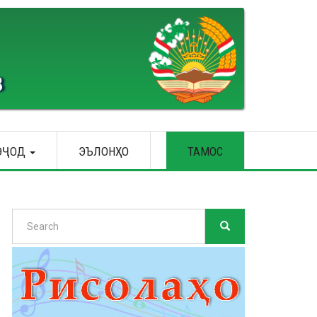
В
ЭҶОД
ЭЪЛОНҲО
ТАМОС
Search
SEARCH
Search