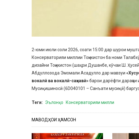
2-юми июли соли 2026, соати 15:00 дар шурои мушт
Консерваторияи миллии Тоҷикистон ба номи Талабх
дизайни Тоҷикистон (шаҳри Душанбе, кӯчаи Ш. Ҳусей
Абдуллозода Эмомали Асадулло дар мавзуи
«Хусу
вокалӣ ва вокалӣ-саҳнавӣ»
барои дарёфти дараҷаи 
Мусиқишиносӣ (6D040101 – Санъати мусиқӣ) баргу
Теги
Эълонҳо
Консерваторияи милли
МАВОДҲОИ ҲАМСОН