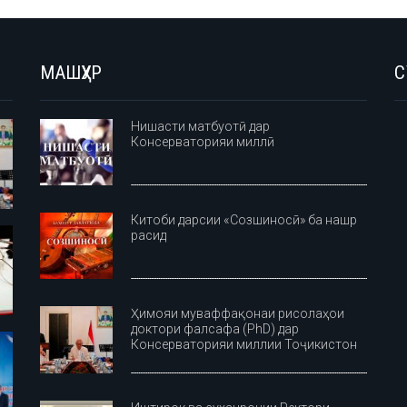
МАШҲУР
С
Нишасти матбуотӣ дар
Консерваторияи миллӣ
Китоби дарсии «Созшиносӣ» ба нашр
расид
Ҳимояи муваффақонаи рисолаҳои
доктори фалсафа (PhD) дар
Консерваторияи миллии Тоҷикистон