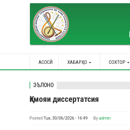
Skip
to
main
content
Main
АСОСӢ
ХАБАРҲО
СОХТОР
navigation
ЭЪЛОНҲО
Ҳимояи диссертатсия
Posted
Tue, 30/06/2026 - 16:49
By
admin