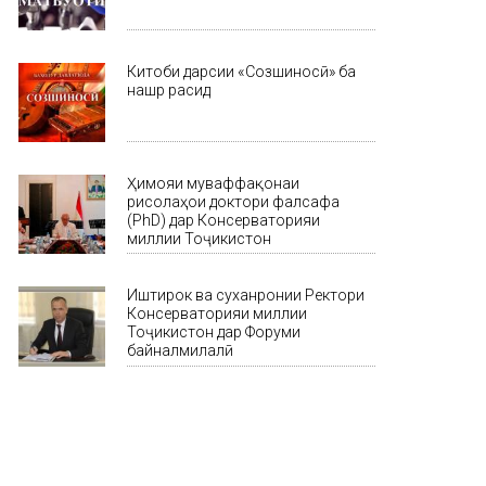
Китоби дарсии «Созшиносӣ» ба
нашр расид
Ҳимояи муваффақонаи
рисолаҳои доктори фалсафа
(PhD) дар Консерваторияи
миллии Тоҷикистон
Иштирок ва суханронии Ректори
Консерваторияи миллии
Тоҷикистон дар Форуми
байналмилалӣ