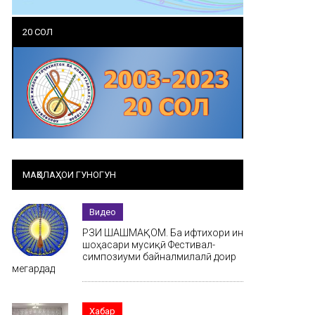
20 СОЛ
МАҚОЛАҲОИ ГУНОГУН
Видео
РӮЗИ ШАШМАҚОМ. Ба ифтихори ин
шоҳасари мусиқӣ Фестивал-
симпозиуми байналмилалӣ доир
мегардад
Хабар