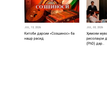
JUL, 13, 2026
JUL, 03, 2026
Китоби дарсии «Созшиносӣ» ба
Ҳимояи мув
нашр расид
рисолаҳои 
(PhD) дар…