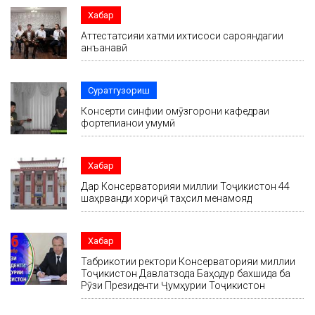
Хабар
Аттестатсияи хатми ихтисоси сарояндагии
анъанавӣ
Суратгузориш
Консерти синфии омӯзгорони кафедраи
фортепианои умумӣ
Хабар
Дар Консерваторияи миллии Тоҷикистон 44
шаҳрванди хориҷӣ таҳсил менамояд
Хабар
Табрикотии ректори Консерваторияи миллии
Тоҷикистон Давлатзода Баҳодур бахшида ба
Рӯзи Президенти Ҷумҳурии Тоҷикистон