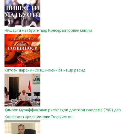
Нишасти матбуотӣ дар Консерваторияи миллӣ
Китоби дарсии «Созшиносӣ» ба нашр расид
Ҳимояи муваффақонаи рисолаҳои доктори фалсафа (PhD) дар
Консерваторияи миллии Тоҷикистон