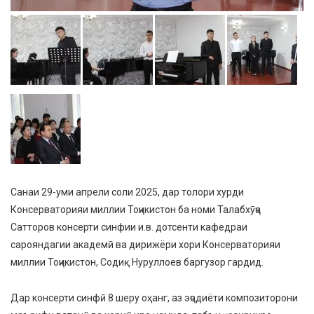
Санаи 29-уми апрели соли 2025, дар толори хурди
Консерваторияи миллии Тоҷикистон ба номи Талабхӯҷа
Сатторов консерти синфии и.в. дотсенти кафедраи
сарояндагии академӣ ва дирижёри хори Консерваторияи
миллии Тоҷикистон, Содиқ Нуруллоев баргузор гардид.
Дар консерти синфӣ 8 шеру оҳанг, аз эҷодиёти композиторони