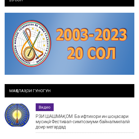
МАҚОЛАҲОИ ГУНОГУН
Видео
РӮЗИ ШАШМАҚОМ. Ба ифтихори ин шоҳасари
мусиқӣ Фестивал-симпозиуми байналмилалӣ
доир мегардад