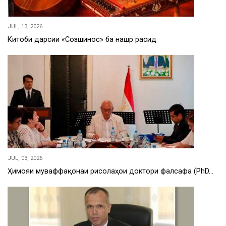
JUL, 13, 2026
Китоби дарсии «Созшиносӣ» ба нашр расид
JUL, 03, 2026
Ҳимояи муваффақонаи рисолаҳои доктори фалсафа (PhD…