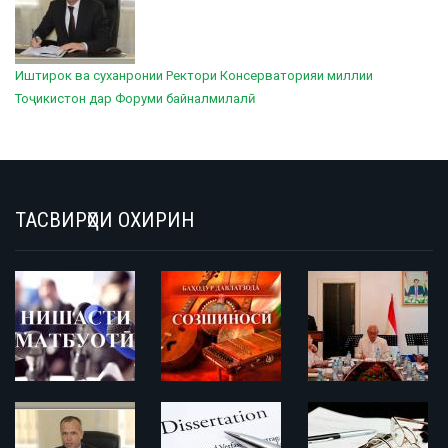
Иштирок ва суханронии Ректори Консерваторияи миллии
Тоҷикистон дар Форуми байналмилалӣ
ТАСВИРҲОИ ОХИРИН