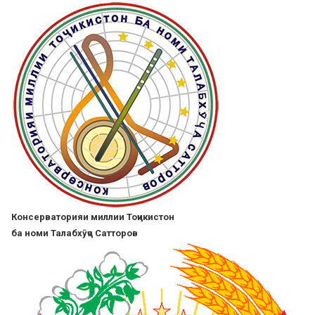
Skip
to
main
content
Консерваторияи миллии Тоҷикистон
ба номи Талабхӯҷа Сатторов