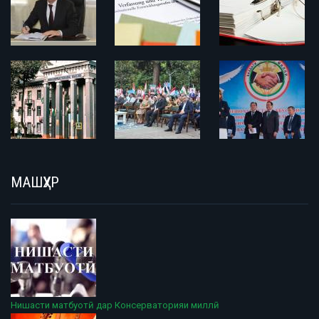
МАШҲУР
Нишасти матбуотӣ дар Консерваторияи миллӣ