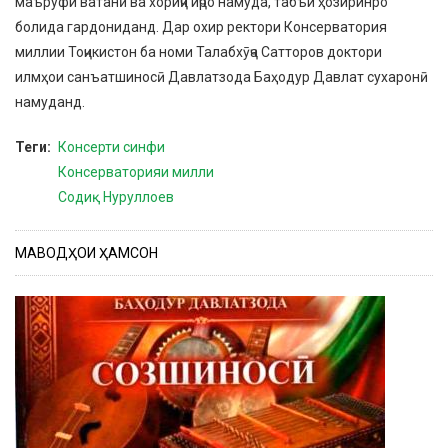
маъруфи ватанӣ ва хориҷӣ иҷро намуда, табъи ҳозиринро
болида гардониданд. Дар охир ректори Консерватория
миллии Тоҷикистон ба номи Талабхӯҷа Сатторов доктори
илмҳои санъатшиносӣ Давлатзода Баҳодур Давлат сухаронӣ
намуданд.
Теги
Консерти синфи
Консерваторияи милли
Содиқ Нуруллоев
МАВОДҲОИ ҲАМСОН