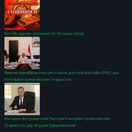
Китоби дарсии «Созшиносӣ» ба нашр расид
Ҳимояи муваффақонаи рисолаҳои доктори фалсафа (PhD) дар
Консерваторияи миллии Тоҷикистон
Иштирок ва суханронии Ректори Консерваторияи миллии
Тоҷикистон дар Форуми байналмилалӣ