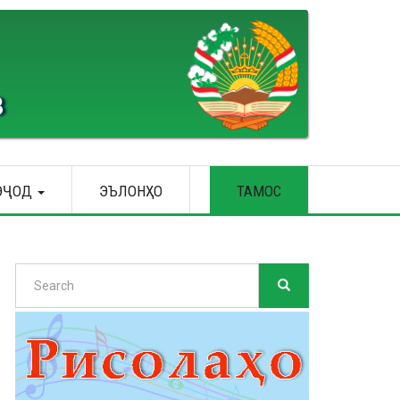
В
ЭҶОД
ЭЪЛОНҲО
ТАМОС
Search
SEARCH
Search