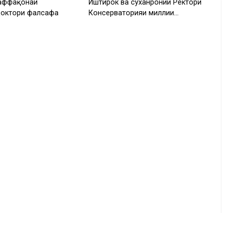
аффақонаи
Иштирок ва суханронии Ректори
доктори фалсафа
Консерваторияи миллии…