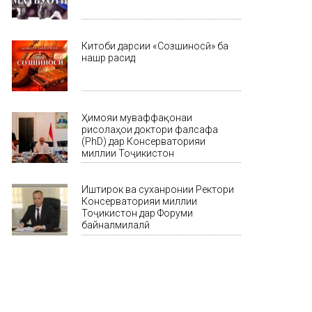
Китоби дарсии «Созшиносӣ» ба
нашр расид
Ҳимояи муваффақонаи
рисолаҳои доктори фалсафа
(PhD) дар Консерваторияи
миллии Тоҷикистон
Иштирок ва суханронии Ректори
Консерваторияи миллии
Тоҷикистон дар Форуми
байналмилалӣ