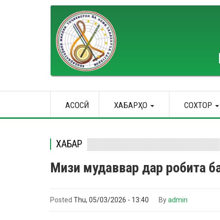
Skip
to
main
content
Main
АСОСӢ
ХАБАРҲО
СОХТОР
navigation
ХАБАР
Мизи мудаввар дар робита ба
Posted
Thu, 05/03/2026 - 13:40
By
admin