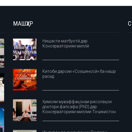
МАШҲУР
С
Нишасти матбуотӣ дар
Консерваторияи миллӣ
Китоби дарсии «Созшиносӣ» ба нашр
расид
Ҳимояи муваффақонаи рисолаҳои
доктори фалсафа (PhD) дар
Консерваторияи миллии Тоҷикистон