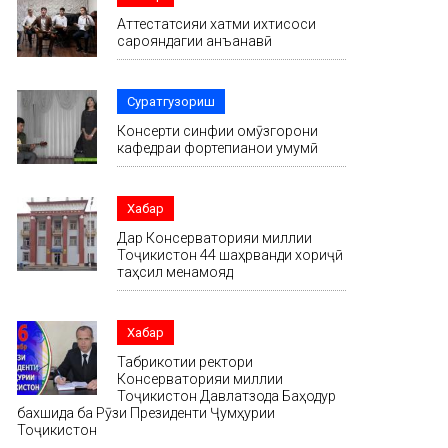
Аттестатсияи хатми ихтисоси
сарояндагии анъанавӣ
Суратгузориш
Консерти синфии омӯзгорони
кафедраи фортепианои умумӣ
Хабар
Дар Консерваторияи миллии
Тоҷикистон 44 шаҳрванди хориҷӣ
таҳсил менамояд
Хабар
Табрикотии ректори
Консерваторияи миллии
Тоҷикистон Давлатзода Баҳодур
бахшида ба Рӯзи Президенти Ҷумҳурии
Тоҷикистон