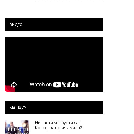
ВИДЕО
МАШҲУР
Нишасти матбуотӣ дар
Консерваторияи миллӣ