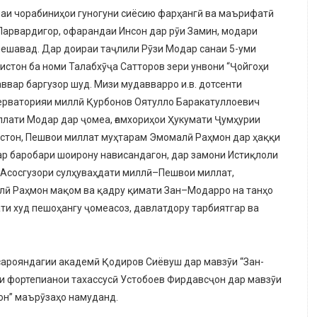
илаи чорабиниҳои гуногуни сиёсию фарҳангӣ ва маърифатӣ
Парвардигор, офарандаи Инсон дар рӯи Замин, модари
мешавад. Дар доираи таҷлили Рӯзи Модар санаи 5-уми
истон ба номи Талабхӯҷа Сатторов зери унвони “Ҷойгоҳи
вар баргузор шуд. Мизи мудавварро и.в. дотсенти
ерваторияи миллӣ Қурбонов Оятулло Баракатуллоевич
аллати Модар дар ҷомеа, ғамхориҳои Ҳукумати Ҷумҳурии
истон, Пешвои миллат муҳтарам Эмомалӣ Раҳмон дар ҳаққи
дар баробари шоирону нависандагон, дар замони Истиқлоли
Асосгузори сулҳуваҳдати миллӣ–Пешвои миллат,
лӣ Раҳмон мақом ва қадру қимати Зан–Модарро на танҳо
и худ пешоҳангу ҷомеасоз, давлатдору тарбиятгар ва
арояндагии академӣ Қодиров Сиёвуш дар мавзӯи “Зан-
аи фортепианои тахассусӣ Устобоев Фирдавсҷон дар мавзӯи
он” маърӯзаҳо намуданд.