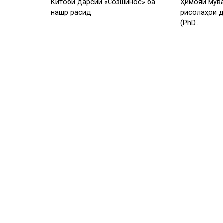
Китоби дарсии «Созшиносӣ» ба
Ҳимояи мув
нашр расид
рисолаҳои 
(PhD…