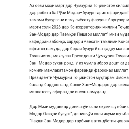
Аз оғози моҳи март дар Ҷумҳурии Тоҷикистон силс
дар робита ба Рӯзи Модар–бузургтарин офаридаи 
тамоми бузургони илму сиёсату фарҳанг баргузор 
марти соли 2026 дар Консерваторияи миллии Тоҷик
Зан-Модар дар Паёмҳои Пешвои миллат” мизи мудав
кафедраи забонҳо, сардори Раёсати таълими Конс
ифтитоҳ намуда, дар бораи бузургӣ ва қадру манз
Тоҷикистон, махсусан Президенти Ҷумҳурии Тоҷик
Зан–Модар сухан ронд. Ӯ аз ҷумла иброз дошт ки 
комили мамлакатамон фарзанди фарзонаи миллат 
Президенти Ҷумҳурии Тоҷикистон муҳтарам Эмома
баланд бардоштанд, балки Зан–Модарро дар сиёсат
миллатсозу офарандаи инсон намуданд.
Дар Мизи мудаввар донишҷӯи соли якуми шуъбаи с
Модар Олиҳаи бузург”, донишҷӯи соли якуми шуъб
“Нақши Зан-Модар дар тарбияи ватандӯстии ҷавон