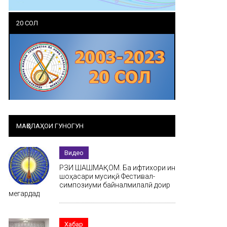
20 СОЛ
МАҚОЛАҲОИ ГУНОГУН
Видео
РӮЗИ ШАШМАҚОМ. Ба ифтихори ин
шоҳасари мусиқӣ Фестивал-
симпозиуми байналмилалӣ доир
мегардад
Хабар