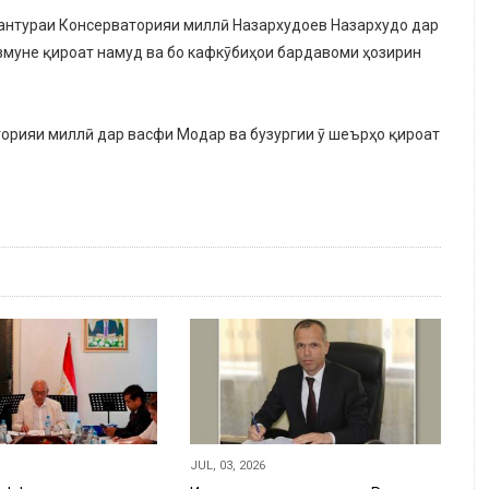
антураи Консерваторияи миллӣ Назархудоев Назархудо дар
змуне қироат намуд ва бо кафкӯбиҳои бардавоми ҳозирин
рияи миллӣ дар васфи Модар ва бузургии ӯ шеърҳо қироат
JUL, 03, 2026