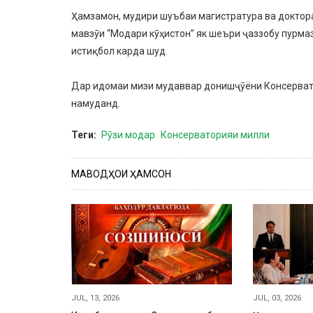
Ҳамзамон, мудири шуъбаи магистратура ва доктор
мавзӯи “Модари кӯҳистон” як шеъри ҷаззобу пурма
истиқбол карда шуд.
Дар идомаи мизи мудаввар донишҷӯёни Консервато
намуданд.
Теги
Рӯзи модар
Консерваторияи милли
МАВОДҲОИ ҲАМСОН
JUL, 13, 2026
JUL, 03, 2026