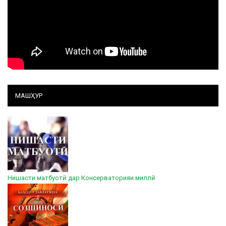
МАШҲУР
Нишасти матбуотӣ дар Консерваторияи миллӣ