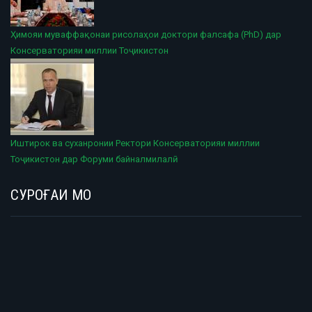
Ҳимояи муваффақонаи рисолаҳои доктори фалсафа (PhD) дар
Консерваторияи миллии Тоҷикистон
Иштирок ва суханронии Ректори Консерваторияи миллии
Тоҷикистон дар Форуми байналмилалӣ
СУРОҒАИ МО