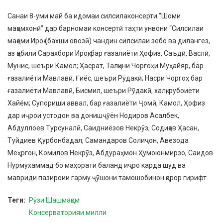
Санаи 8-уми май ба идомаи силсилаконсерти “Шоми
мақомхонӣ” дар барномаи консертӣ таҳти унвони “Силсилаи
мақоми Ироқ (бахши овозӣ) чандин силсилаи зебо ва дилангез,
аз қабили Сарахбори Ироқ, бар ғазалиёти Ҳофиз, Саъдӣ, Васлӣ,
Мунис, шеъри Камол; Ҳасрат, Талқини Чоргоҳи Муҳайяр, бар
ғазалиёти Мавлавӣ, Ғиёс, шеъри Рӯдакӣ; Насри Чоргоҳ бар
ғазалиёти Мавлавӣ, Бисмил, шеъри Рӯдакӣ, халқ, рубоиёти
Хайём; Супориши аввал, бар ғазалиёти Ҷомӣ, Камол, Ҳофиз
дар иҷрои устодон ва донишҷӯён Нодиров Асалбек,
Абдуллоев Турсуналӣ, Саидниёзов Некрӯз, Содиқов Ҳасан,
Туйдиев Қурбонбадал, Самандаров Солиҷон, Авезода
Меҳргон, Комилов Некрӯз, Абдураҳмон Ҳумоюнмирзо, Саидов
Нурмухаммад бо маҳорати баланд иҷро карда шуд ва
мавриди пазироии гарму ҷӯшони тамошобинон қарор гирифт.
Теги
Рӯзи Шашмақом
Консерваторияи милли