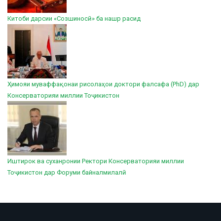
Китоби дарсии «Созшиносӣ» ба нашр расид
Ҳимояи муваффақонаи рисолаҳои доктори фалсафа (PhD) дар
Консерваторияи миллии Тоҷикистон
Иштирок ва суханронии Ректори Консерваторияи миллии
Тоҷикистон дар Форуми байналмилалӣ