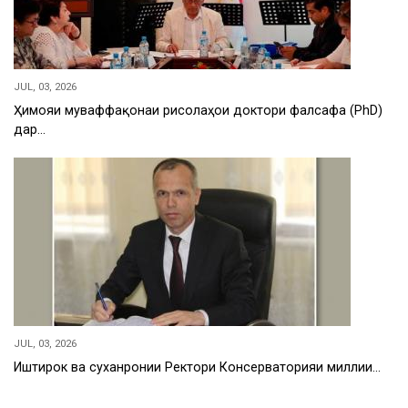
JUL, 03, 2026
Ҳимояи муваффақонаи рисолаҳои доктори фалсафа (PhD)
дар…
JUL, 03, 2026
Иштирок ва суханронии Ректори Консерваторияи миллии…