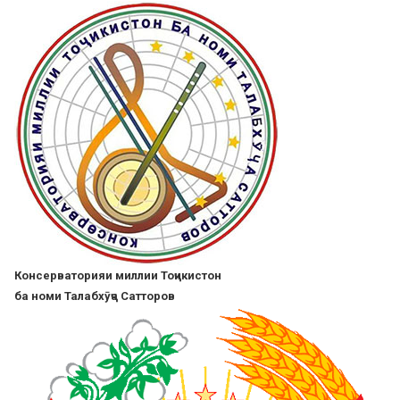
Skip
to
main
content
Консерваторияи миллии Тоҷикистон
ба номи Талабхӯҷа Сатторов