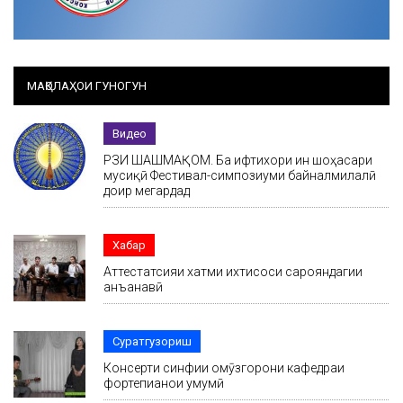
МАҚОЛАҲОИ ГУНОГУН
Видео
РӮЗИ ШАШМАҚОМ. Ба ифтихори ин шоҳасари
мусиқӣ Фестивал-симпозиуми байналмилалӣ
доир мегардад
Хабар
Аттестатсияи хатми ихтисоси сарояндагии
анъанавӣ
Суратгузориш
Консерти синфии омӯзгорони кафедраи
фортепианои умумӣ