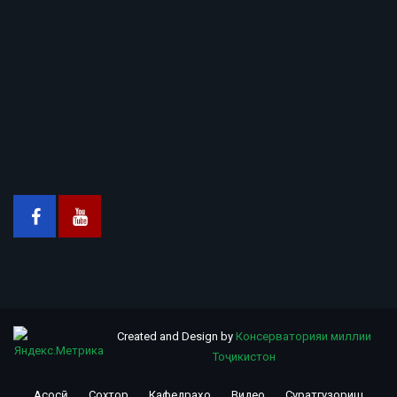
Created and Design by
Консерваторияи миллии
Тоҷикистон
Асосӣ
Сохтор
Кафедраҳо
Видео
Суратгузориш