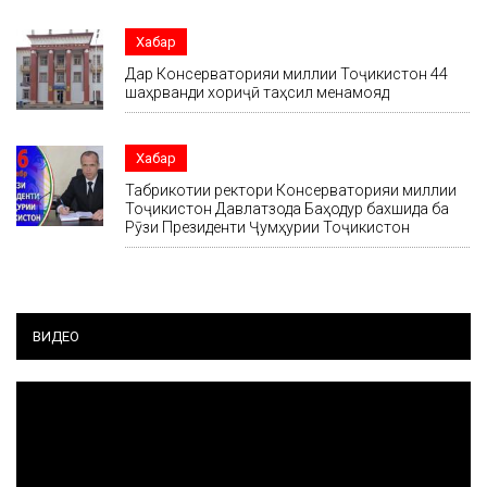
Хабар
Дар Консерваторияи миллии Тоҷикистон 44
шаҳрванди хориҷӣ таҳсил менамояд
Хабар
Табрикотии ректори Консерваторияи миллии
Тоҷикистон Давлатзода Баҳодур бахшида ба
Рӯзи Президенти Ҷумҳурии Тоҷикистон
ВИДЕО