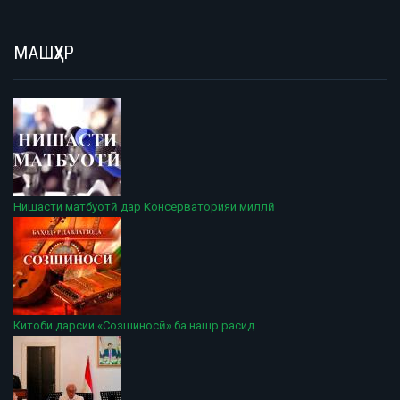
МАШҲУР
Нишасти матбуотӣ дар Консерваторияи миллӣ
Китоби дарсии «Созшиносӣ» ба нашр расид