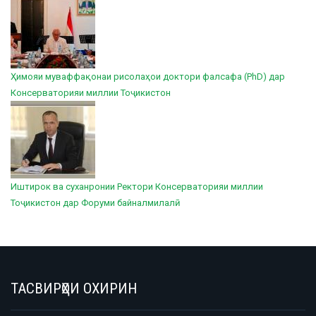
Ҳимояи муваффақонаи рисолаҳои доктори фалсафа (PhD) дар
Консерваторияи миллии Тоҷикистон
Иштирок ва суханронии Ректори Консерваторияи миллии
Тоҷикистон дар Форуми байналмилалӣ
ТАСВИРҲОИ ОХИРИН