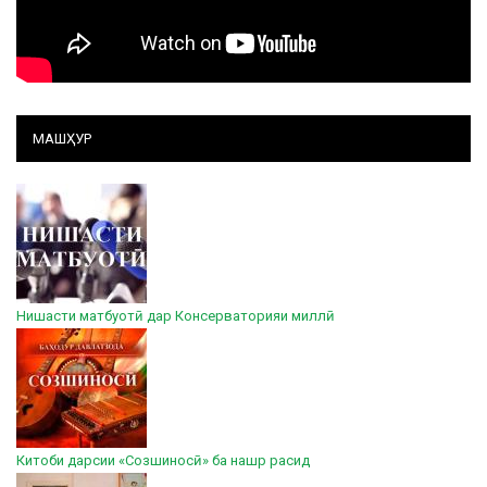
МАШҲУР
Нишасти матбуотӣ дар Консерваторияи миллӣ
Китоби дарсии «Созшиносӣ» ба нашр расид