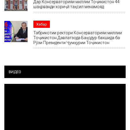
Дар Консерваторияи миллии Тоҷикистон 44
шаҳрванди хориҷӣ таҳсил менамояд
Хабар
Табрикотии ректори Консерваторияи миллии
Тоҷикистон Давлатзода Баҳодур бахшида ба
Рӯзи Президенти Ҷумҳурии Тоҷикистон
ВИДЕО