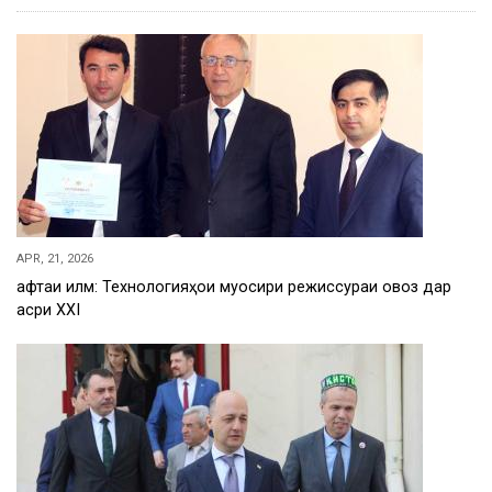
APR, 21, 2026
Ҳафтаи илм: Технологияҳои муосири режиссураи овоз дар
асри XXI