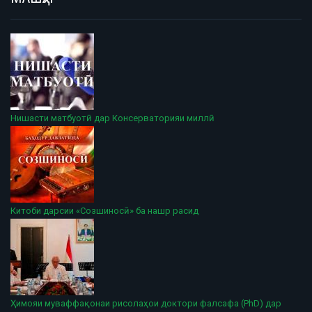
Нишасти матбуотӣ дар Консерваторияи миллӣ
Китоби дарсии «Созшиносӣ» ба нашр расид
Ҳимояи муваффақонаи рисолаҳои доктори фалсафа (PhD) дар