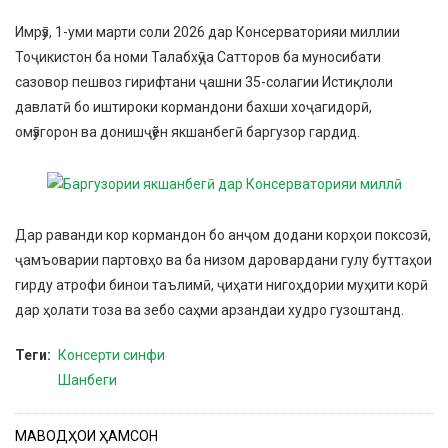
Имрӯз, 1-уми марти соли 2026 дар Консерваторияи миллии
Тоҷикистон ба номи Талабхӯҷа Сатторов ба муносибати
сазовор пешвоз гирифтани ҷашни 35-солагии Истиқлоли
давлатӣ бо иштироки кормандони бахши хоҷагидорӣ,
омӯзгорон ва донишҷӯён якшанбегӣ баргузор гардид.
Дар раванди кор кормандон бо анҷом додани корҳои поксозӣ,
ҷамъоварии партовҳо ва ба низом даровардани гулу буттаҳои
гирду атрофи бинои таълимӣ, ҷиҳати нигоҳдории муҳити корӣ
дар ҳолати тоза ва зебо саҳми арзандаи худро гузоштанд.
Теги
Консерти синфи
Шанбеги
МАВОДҲОИ ҲАМСОН