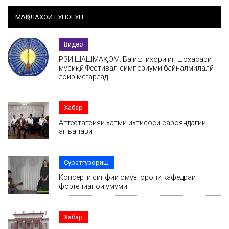
МАҚОЛАҲОИ ГУНОГУН
Видео
РӮЗИ ШАШМАҚОМ. Ба ифтихори ин шоҳасари
мусиқӣ Фестивал-симпозиуми байналмилалӣ
доир мегардад
Хабар
Аттестатсияи хатми ихтисоси сарояндагии
анъанавӣ
Суратгузориш
Консерти синфии омӯзгорони кафедраи
фортепианои умумӣ
Хабар