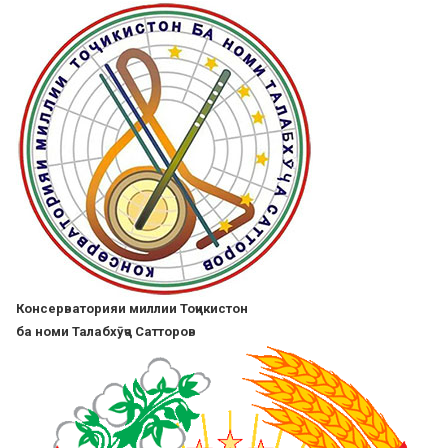
Skip
to
main
content
Консерваторияи миллии Тоҷикистон
ба номи Талабхӯҷа Сатторов