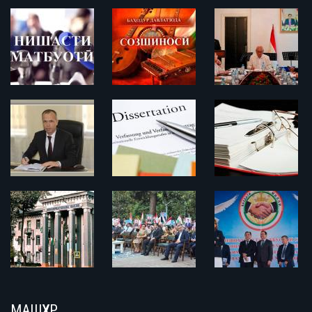
МАШҲУР