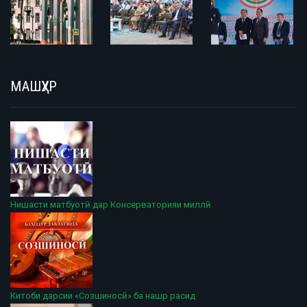
МАШҲУР
Нишасти матбуотӣ дар Консерваторияи миллӣ
Китоби дарсии «Созшиносӣ» ба нашр расид