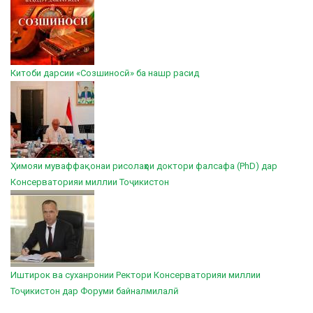
Китоби дарсии «Созшиносӣ» ба нашр расид
Ҳимояи муваффақонаи рисолаҳои доктори фалсафа (PhD) дар
Консерваторияи миллии Тоҷикистон
Иштирок ва суханронии Ректори Консерваторияи миллии
Тоҷикистон дар Форуми байналмилалӣ