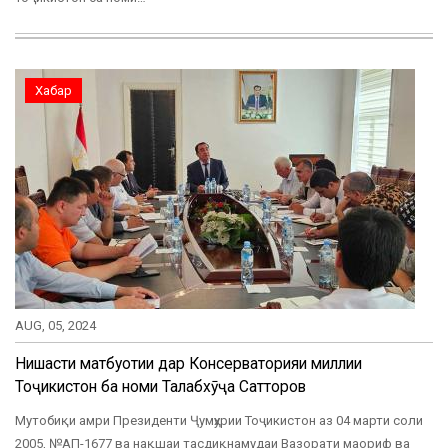
Хабар
AUG, 05, 2024
Нишасти матбуотии дар Консерваторияи миллии
Тоҷикистон ба номи Талабхӯҷа Сатторов
Мутобиқи амри Президенти Ҷумҳурии Тоҷикистон аз 04 марти соли
2005, №АП-1677 ва нақшаи тасдиқнамудаи Вазорати маориф ва