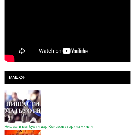
МАШҲУР
Нишасти матбуотӣ дар Консерваторияи миллӣ