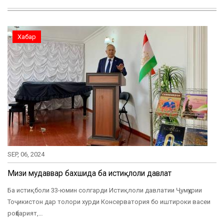
Хабар
SEP, 06, 2024
Мизи мудаввар бахшида ба истиқлоли давлатӣ
Ба истиқболи 33-юмин солгарди Истиқлоли давлатии Ҷумҳурии
Тоҷикистон дар толори хурди Консерватория бо иштироки васеи
роҳбарият,…