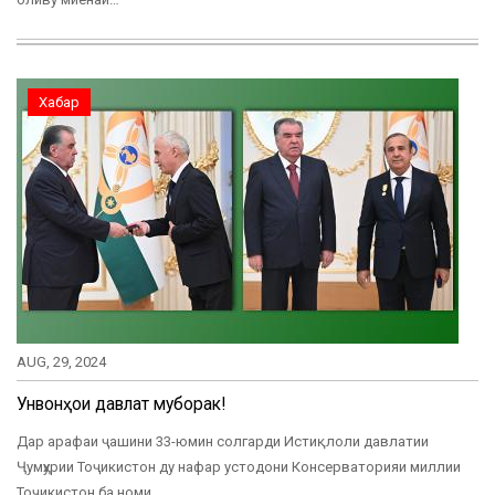
Хабар
AUG, 29, 2024
Унвонҳои давлатӣ муборак!
Дар арафаи ҷашини 33-юмин солгарди Истиқлоли давлатии
Ҷумҳурии Тоҷикистон ду нафар устодони Консерваторияи миллии
Тоҷикистон ба номи…