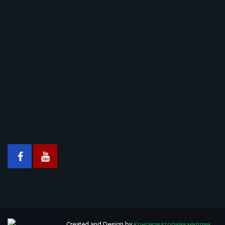
Created and Design by
Консерваторияи миллии