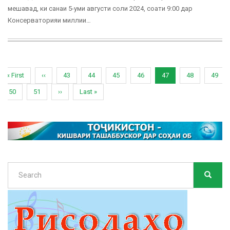
мешавад, ки санаи 5-уми августи соли 2024, соати 9:00 дар
Консерваторияи миллии…
Pagination
First
« First
Previous
‹‹
Page
43
Page
44
Page
45
Page
46
Current
47
Page
48
Page
49
page
page
page
Page
50
Page
51
Next
››
Last
Last »
page
page
Search
SEARC
Search