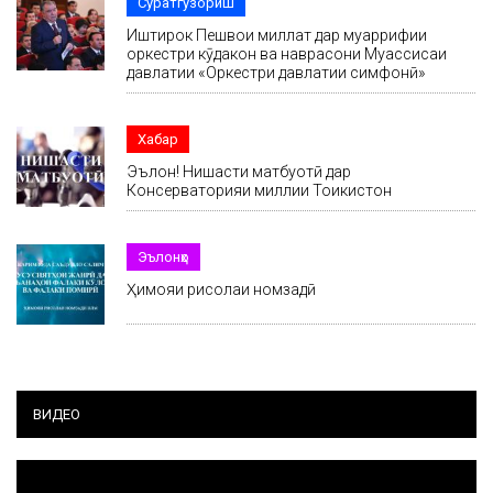
Суратгузориш
Иштирок Пешвои миллат дар муаррифии
оркестри кӯдакон ва наврасони Муассисаи
давлатии «Оркестри давлатии симфонӣ»
Хабар
Эълон! Нишасти матбуотӣ дар
Консерваторияи миллии Тоҷикистон
Эълонҳо
Ҳимояи рисолаи номзадӣ
ВИДЕО