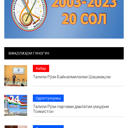
МАҚОЛАҲОИ ГУНОГУН
Хабар
Таҷлили Рӯзи Байналмилалии Шашмақом
Суратгузориш
Таҷлили Рӯзи парчами давлатии ҷумҳурии
Тоҷикистон