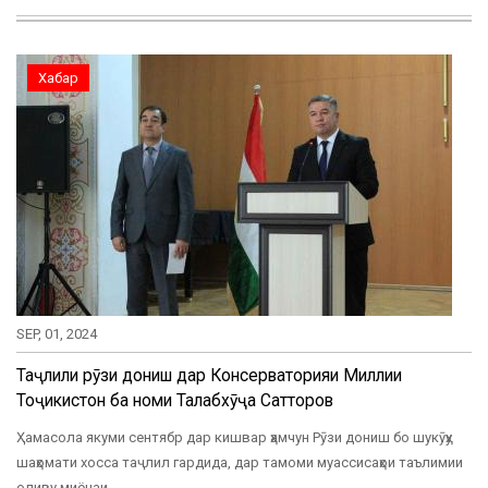
Хабар
SEP, 01, 2024
Таҷлили рӯзи дониш дар Консерваторияи Миллии
Тоҷикистон ба номи Талабхӯҷа Сатторов
Ҳамасола якуми сентябр дар кишвар ҳамчун Рӯзи дониш бо шукӯҳу
шаҳомати хосса таҷлил гардида, дар тамоми муассисаҳои таълимии
оливу миёнаи…