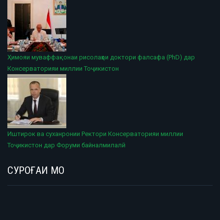
Ҳимояи муваффақонаи рисолаҳои доктори фалсафа (PhD) дар
Консерваторияи миллии Тоҷикистон
Иштирок ва суханронии Ректори Консерваторияи миллии
Тоҷикистон дар Форуми байналмилалӣ
СУРОҒАИ МО