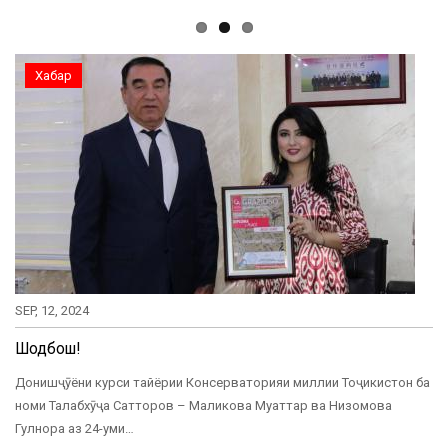
Хабар
SEP, 12, 2024
Шодбошӣ!
Донишҷӯёни курси тайёрии Консерваторияи миллии Тоҷикистон ба
номи Талабхӯҷа Сатторов – Маликова Муаттар ва Низомова
Гулнора аз 24-уми…