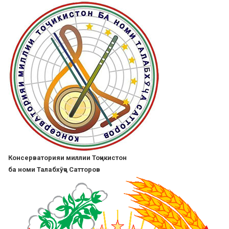
Skip
to
main
content
Консерваторияи миллии Тоҷикистон
ба номи Талабхӯҷа Сатторов