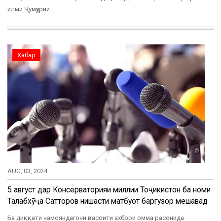
илми Ҷумҳурии…
Хабар
AUG, 03, 2024
5 август дар Консерваторияи миллии Тоҷикистон ба номи
Талабхӯҷа Сатторов нишасти матбуотӣ баргузор мешавад
Ба диққати намояндагони васоити ахбори омма расонида