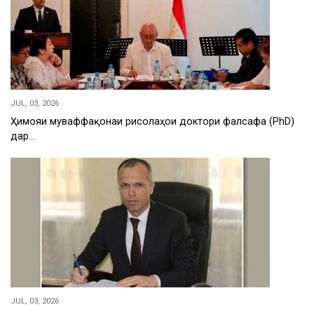
JUL, 03, 2026
Ҳимояи муваффақонаи рисолаҳои доктори фалсафа (PhD)
дар…
JUL, 03, 2026