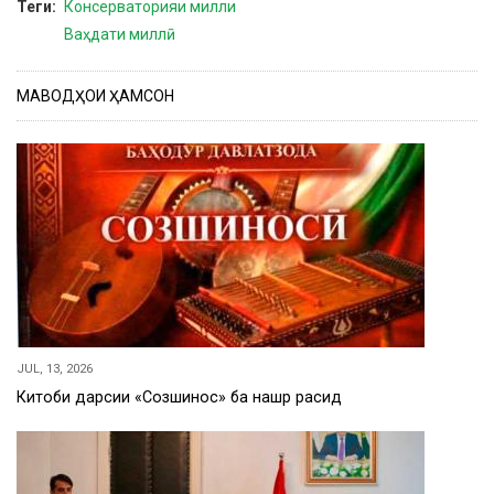
Теги
Консерваторияи милли
Ваҳдати миллӣ
МАВОДҲОИ ҲАМСОН
JUL, 13, 2026
Китоби дарсии «Созшиносӣ» ба нашр расид