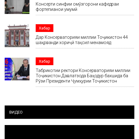
Консерти синфии омӯзгорони кафедраи
фортепианои умумӣ
Хабар
Дар Консерваторияи миллии Тоҷикистон 44
шаҳрванди хориҷӣ таҳсил менамояд
Хабар
Табрикотии ректори Консерваторияи миллии
Тоҷикистон Давлатзода Баҳодур бахшида ба
Рӯзи Президенти Ҷумҳурии Тоҷикистон
ВИДЕО