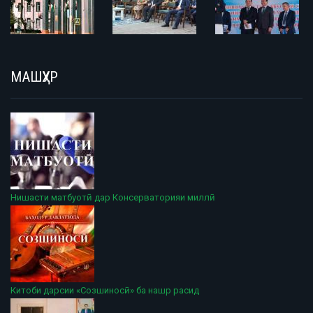
МАШҲУР
Нишасти матбуотӣ дар Консерваторияи миллӣ
Китоби дарсии «Созшиносӣ» ба нашр расид