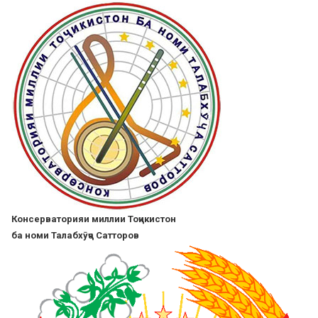
Skip
to
main
content
Консерваторияи миллии Тоҷикистон
ба номи Талабхӯҷа Сатторов