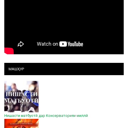
МАШҲУР
Нишасти матбуотӣ дар Консерваторияи миллӣ