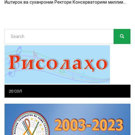
Иштирок ва суханронии Ректори Консерваторияи миллии…
Search
SEARC
Search
20 СОЛ