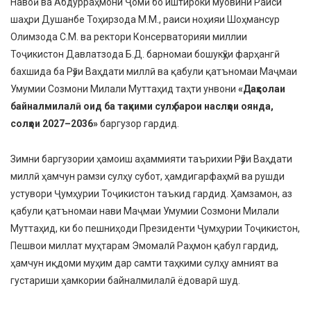
Навоӣ ва Абдурраҳмони Ҷомӣ бо иштироки муовини Раиси
шаҳри Душанбе Тоҳирзода М.М., раиси ноҳияи Шоҳмансур
Олимзода С.М. ва ректори Консерваторияи миллии
Тоҷикистон Давлатзода Б.Д. барномаи бошукӯҳи фарҳангӣ
бахшида ба Рӯзи Ваҳдати миллӣ ва қабули қатъномаи Маҷмаи
Умумии Созмони Милали Муттаҳид таҳти унвони
«Даҳсолаи
байналмилалӣ оид ба таҳкими сулҳ барои наслҳои оянда,
солҳои 2027–2036»
баргузор гардид.
Зимни баргузории ҳамоиш аҳаммияти таърихии Рӯзи Ваҳдати
миллӣ ҳамчун рамзи сулҳу субот, ҳамдигарфаҳмӣ ва рушди
устувори Ҷумҳурии Тоҷикистон таъкид гардид. Ҳамзамон, аз
қабули қатъномаи нави Маҷмаи Умумии Созмони Милали
Муттаҳид, ки бо пешниҳоди Президенти Ҷумҳурии Тоҷикистон,
Пешвои миллат муҳтарам Эмомалӣ Раҳмон қабул гардид,
ҳамчун иқдоми муҳим дар самти таҳкими сулҳу амният ва
густариши ҳамкории байналмилалӣ ёдоварӣ шуд.