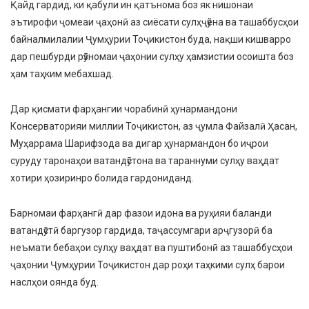
Қайд гардид, ки қабули ин қатънома боз як нишонаи
эътирофи ҷомеаи ҷаҳонӣ аз сиёсати сулҳҷӯёна ва ташаббусҳои
байналмилалии Ҷумҳурии Тоҷикистон буда, нақши кишварро
дар пешбурди рӯзномаи ҷаҳонии сулҳу ҳамзистии осоишта боз
ҳам таҳким мебахшад.
Дар қисмати фарҳангии чорабинӣ ҳунармандони
Консерваторияи миллии Тоҷикистон, аз ҷумла Файзалӣ Ҳасан,
Муҳаррама Шарифзода ва дигар ҳунармандон бо иҷрои
суруду таронаҳои ватандӯстона ва тараннуми сулҳу ваҳдат
хотири ҳозиринро болида гардониданд.
Барномаи фарҳангӣ дар фазои идона ва руҳияи баланди
ватандӯстӣ баргузор гардида, таҷассумгари арҷгузорӣ ба
неъмати бебаҳои сулҳу ваҳдат ва пуштибонӣ аз ташаббусҳои
ҷаҳонии Ҷумҳурии Тоҷикистон дар роҳи таҳкими сулҳ барои
наслҳои оянда буд.