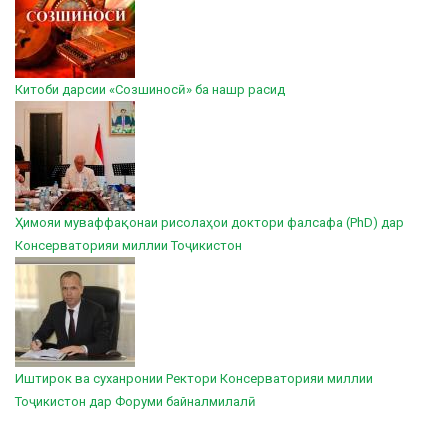
Китоби дарсии «Созшиносӣ» ба нашр расид
Ҳимояи муваффақонаи рисолаҳои доктори фалсафа (PhD) дар
Консерваторияи миллии Тоҷикистон
Иштирок ва суханронии Ректори Консерваторияи миллии
Тоҷикистон дар Форуми байналмилалӣ