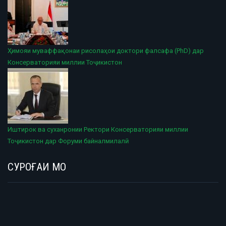
Ҳимояи муваффақонаи рисолаҳои доктори фалсафа (PhD) дар
Консерваторияи миллии Тоҷикистон
Иштирок ва суханронии Ректори Консерваторияи миллии
Тоҷикистон дар Форуми байналмилалӣ
СУРОҒАИ МО