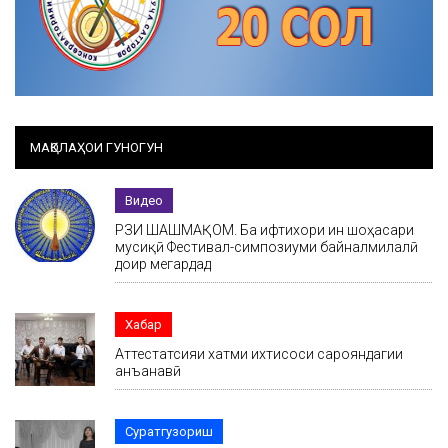
МАҚОЛАҲОИ ГУНОГУН
Видео
РӮЗИ ШАШМАҚОМ. Ба ифтихори ин шоҳасари
мусиқӣ Фестивал-симпозиуми байналмилалӣ
доир мегардад
Хабар
Аттестатсияи хатми ихтисоси сарояндагии
анъанавӣ
Суратгузориш