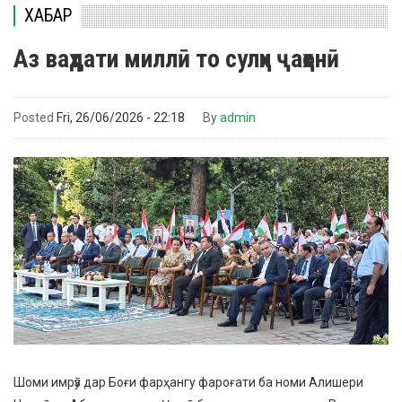
ХАБАР
Аз ваҳдати миллӣ то сулҳи ҷаҳонӣ
Posted
Fri, 26/06/2026 - 22:18
By
admin
Шоми имрӯз дар Боғи фарҳангу фароғати ба номи Алишери