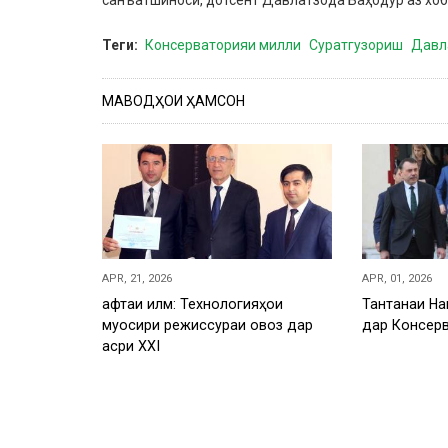
Теги
Консерваторияи милли
Суратгузориш
Давл
МАВОДҲОИ ҲАМСОН
APR, 21, 2026
APR, 01, 2026
Ҳафтаи илм: Технологияҳои
Тантанаи На
муосири режиссураи овоз дар
дар Консер
асри XXI