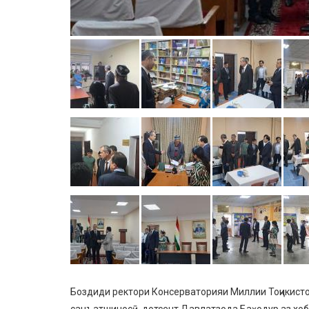
Боздиди ректори Консерваторияи Миллии Тоҷикисто
санъатшиносӣ, дотсент Давлатзода Баҳодур аз хо