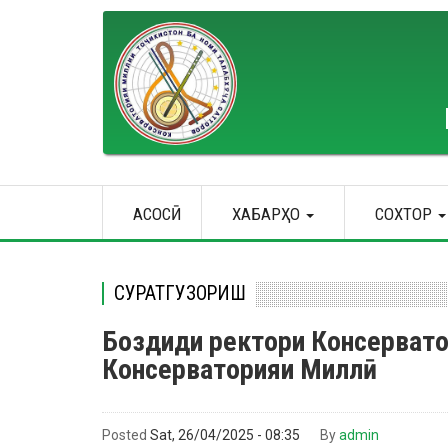
Skip
to
main
content
Main
АСОСӢ
ХАБАРҲО
СОХТОР
navigation
СУРАТГУЗОРИШ
Боздиди ректори Консерватор
Консерваторияи Миллӣ
Posted
Sat, 26/04/2025 - 08:35
By
admin