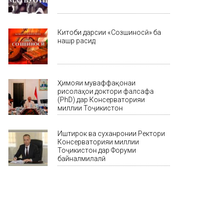
Китоби дарсии «Созшиносӣ» ба
нашр расид
Ҳимояи муваффақонаи
рисолаҳои доктори фалсафа
(PhD) дар Консерваторияи
миллии Тоҷикистон
Иштирок ва суханронии Ректори
Консерваторияи миллии
Тоҷикистон дар Форуми
байналмилалӣ