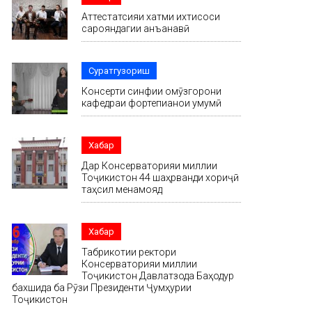
Аттестатсияи хатми ихтисоси
сарояндагии анъанавӣ
Суратгузориш
Консерти синфии омӯзгорони
кафедраи фортепианои умумӣ
Хабар
Дар Консерваторияи миллии
Тоҷикистон 44 шаҳрванди хориҷӣ
таҳсил менамояд
Хабар
Табрикотии ректори
Консерваторияи миллии
Тоҷикистон Давлатзода Баҳодур
бахшида ба Рӯзи Президенти Ҷумҳурии
Тоҷикистон