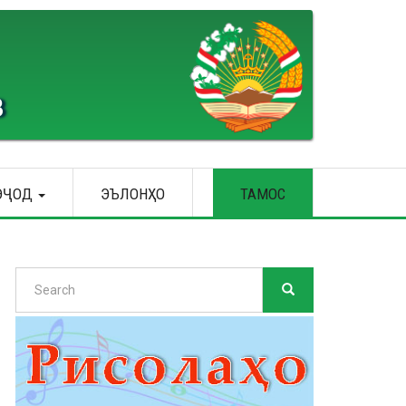
В
ЭҶОД
ЭЪЛОНҲО
ТАМОС
Search
SEARCH
Search