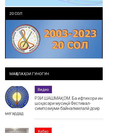
20 СОЛ
МАҚОЛАҲОИ ГУНОГУН
Видео
РӮЗИ ШАШМАҚОМ. Ба ифтихори ин
шоҳасари мусиқӣ Фестивал-
симпозиуми байналмилалӣ доир
мегардад
Хабар