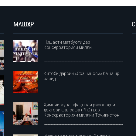
МАШҲУР
С
Нишасти матбуотӣ дар
Консерваторияи миллӣ
Китоби дарсии «Созшиносӣ» ба нашр
расид
Ҳимояи муваффақонаи рисолаҳои
доктори фалсафа (PhD) дар
Консерваторияи миллии Тоҷикистон