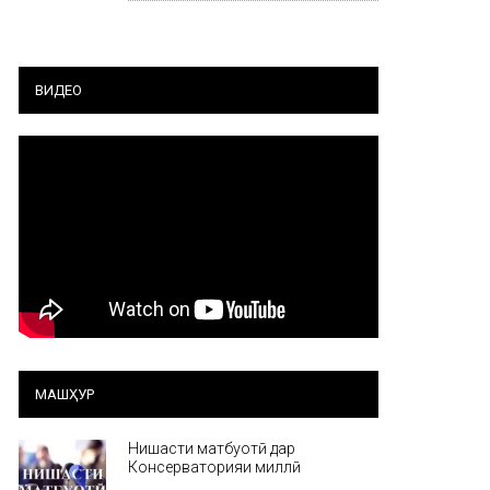
ВИДЕО
МАШҲУР
Нишасти матбуотӣ дар
Консерваторияи миллӣ