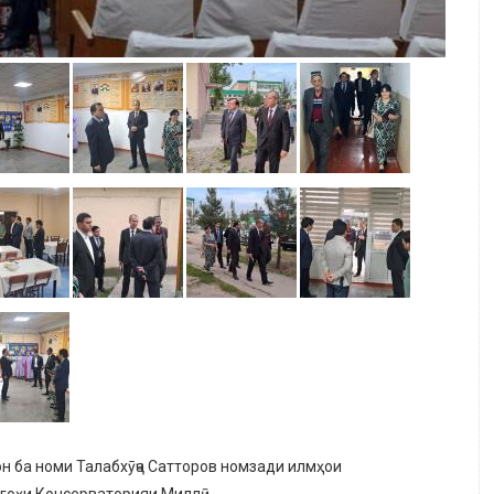
н ба номи Талабхӯҷа Сатторов номзади илмҳои
бгоҳи Консерваторияи Миллӣ