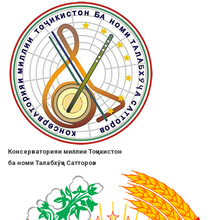
Skip
to
main
content
Консерваторияи миллии Тоҷикистон
ба номи Талабхӯҷа Сатторов