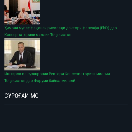
Ҳимояи муваффақонаи рисолаҳои доктори фалсафа (PhD) дар
Консерваторияи миллии Тоҷикистон
Иштирок ва суханронии Ректори Консерваторияи миллии
Тоҷикистон дар Форуми байналмилалӣ
СУРОҒАИ МО