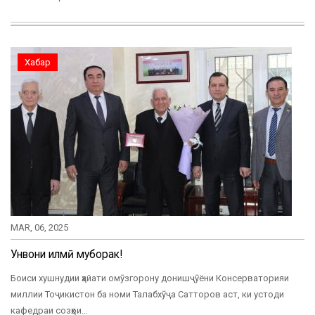
Хабар
MAR, 06, 2025
Унвони илмӣ муборак!
Боиси хушнудии ҳайати омӯзгорону донишҷӯёни Консерваторияи
миллии Тоҷикистон ба номи Талабхӯҷа Сатторов аст, ки устоди
кафедраи созҳои…