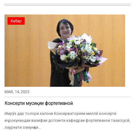
Хабар
MAR, 14, 2025
Консерти мусиқии фортепианоӣ
Имрӯз дар толори калони Консерваторияи миллӣ консерти
иҷрокунандаи вазифаи дотсенти кафедраи фортепианои тахассусӣ,
лауреати озмунҳои…