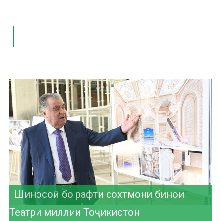
Нишасти матбуотӣ дар Консерваторияи
миллӣ
Рӯйдоди таърихӣ дар рушди ҳамкориҳои
Шиносоӣ бо рафти сохтмони бинои
Унвон муборак!
фарҳангию таълимӣ
Театри миллии Тоҷикистон