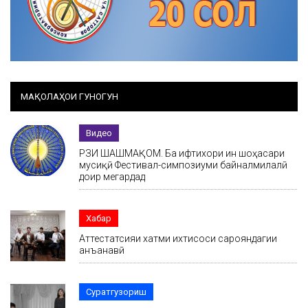
МАҚОЛАҲОИ ГУНОГУН
Видео
РӮЗИ ШАШМАҚОМ. Ба ифтихори ин шоҳасари
мусиқӣ Фестивал-симпозиуми байналмилалӣ
доир мегардад
Хабар
Аттестатсияи хатми ихтисоси сарояндагии
анъанавӣ
Суратгузориш