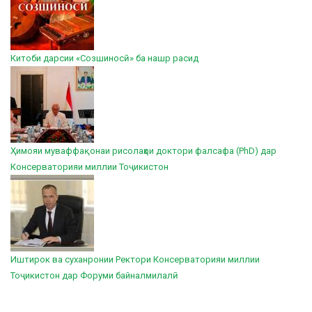
Китоби дарсии «Созшиносӣ» ба нашр расид
Ҳимояи муваффақонаи рисолаҳои доктори фалсафа (PhD) дар
Консерваторияи миллии Тоҷикистон
Иштирок ва суханронии Ректори Консерваторияи миллии
Тоҷикистон дар Форуми байналмилалӣ