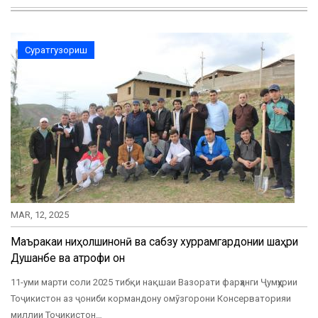
Суратгузориш
MAR, 12, 2025
Маъракаи ниҳолшинонӣ ва сабзу хуррамгардонии шаҳри
Душанбе ва атрофи он
11-уми марти соли 2025 тибқи нақшаи Вазорати фарҳанги Ҷумҳурии
Тоҷикистон аз ҷониби кормандону омӯзгорони Консерваторияи
миллии Тоҷикистон…