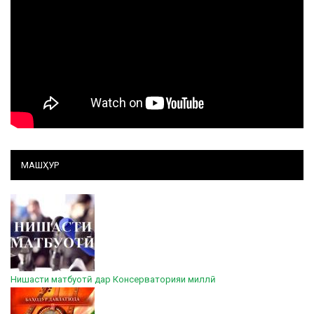
МАШҲУР
Нишасти матбуотӣ дар Консерваторияи миллӣ