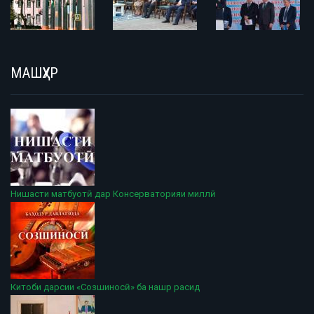
МАШҲУР
Нишасти матбуотӣ дар Консерваторияи миллӣ
Китоби дарсии «Созшиносӣ» ба нашр расид