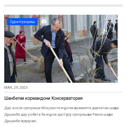
Суратгузориш
MAR, 29, 2025
Шанбегии кормандони Консерватория
Дар асоси супориши Моқомоти иҷрояи ҳокимияти давлатии шаҳри
Душанбе дар робита ба иҷрои дастуру супоришҳои Раиси шаҳри
Душанбе муҳтарам…