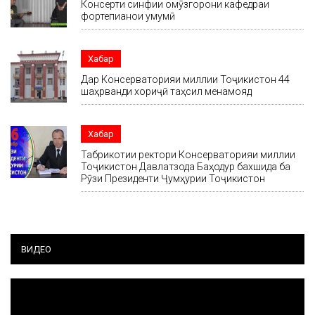
Консерти синфии омӯзгорони кафедраи
фортепианои умумӣ
Хабар
Дар Консерваторияи миллии Тоҷикистон 44
шаҳрванди хориҷӣ таҳсил менамояд
Хабар
Табрикотии ректори Консерваторияи миллии
Тоҷикистон Давлатзода Баҳодур бахшида ба
Рӯзи Президенти Ҷумҳурии Тоҷикистон
ВИДЕО