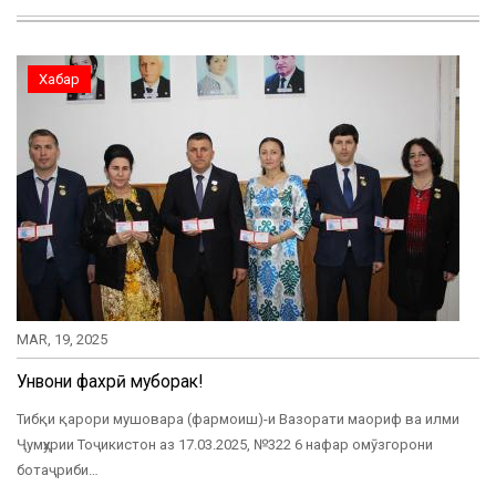
Хабар
MAR, 19, 2025
Унвони фахрӣ муборак!
Тибқи қарори мушовара (фармоиш)-и Вазорати маориф ва илми
Ҷумҳурии Тоҷикистон аз 17.03.2025, №322 6 нафар омӯзгорони
ботаҷриби…