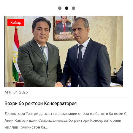
Хабар
APR, 04, 2025
Вохӯри бо ректори Консерватория
Директори Театри давлатии академиии опера ва балети ба номи С.
Айнӣ Камолиддин Сайфиддинзода бо ректори Консерваторияи
миллии Тоҷикистон ба…